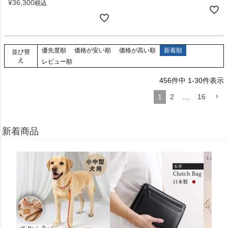
¥
36,300
税込
優先度順
価格が安い順
価格が高い順
新着順
並び替
え
レビュー順
456
件中
1
-
30
件表示
1
2
…
16
新着商品