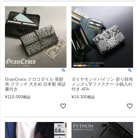
GranCroco クロコダイル 長財
ダイヤモンドパイソン 折り財布
布 クラッチ 大きめ 日本製 保証
メンズ L字ファスナー 小銭入れ
書付き
付き 4FA
¥
110,000
¥
14,300
税込
税込