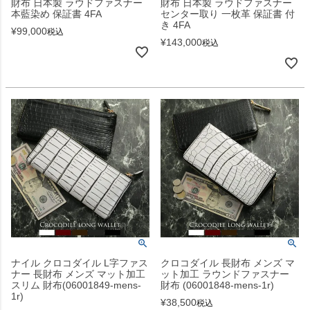
財布 日本製 ラウドファスナー
財布 日本製 ラウドファスナー
本藍染め 保証書 4FA
センター取り 一枚革 保証書 付
き 4FA
¥
99,000
税込
¥
143,000
税込
ナイル クロコダイル L字ファス
クロコダイル 長財布 メンズ マ
ナー 長財布 メンズ マット加工
ット加工 ラウンドファスナー
スリム 財布(06001849-mens-
財布 (06001848-mens-1r)
1r)
¥
38,500
税込