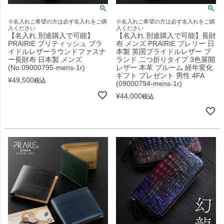
※名入れご希望の方は必ず名入れをご購
※名入れご希望の方は必ず名入れをご購
入ください
入ください
【名入れ 別途購入で可能】
【名入れ 別途購入で可能】長財
PRAIRIE ブリティッシュ ブラ
布 メンズ PRAIRIE プレリー 日
イドルレザーラウンドファスナ
本製 英国ブライドルレザー ブ
ー長財布 日本製 メンズ
ランド 二つ折りタイプ 3色展開
(No.09000795-mens-1r)
レザー 本革 ブルーム 経年変化
ギフト プレゼント 男性 4FA
¥
49,500
税込
(09000794-mens-1r)
¥
44,000
税込