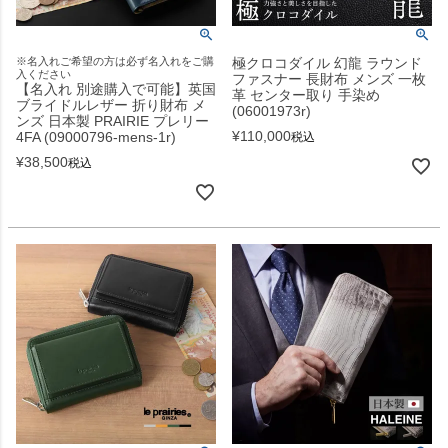
※名入れご希望の方は必ず名入れをご購
極クロコダイル 幻龍 ラウンド
入ください
ファスナー 長財布 メンズ 一枚
【名入れ 別途購入で可能】英国
革 センター取り 手染め
ブライドルレザー 折り財布 メ
(06001973r)
ンズ 日本製 PRAIRIE プレリー
¥
110,000
4FA (09000796-mens-1r)
税込
¥
38,500
税込