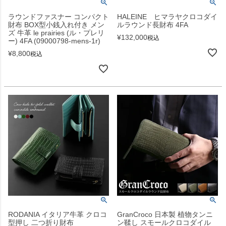
ラウンドファスナー コンパクト
HALEINE ヒマラヤクロコダイ
財布 BOX型小銭入れ付き メン
ルラウンド長財布 4FA
ズ 牛革 le prairies (ル・プレリ
¥
132,000
税込
ー) 4FA (09000798-mens-1r)
¥
8,800
税込
RODANIA イタリア牛革 クロコ
GranCroco 日本製 植物タンニ
型押し 二つ折り財布
ン鞣し スモールクロコダイル