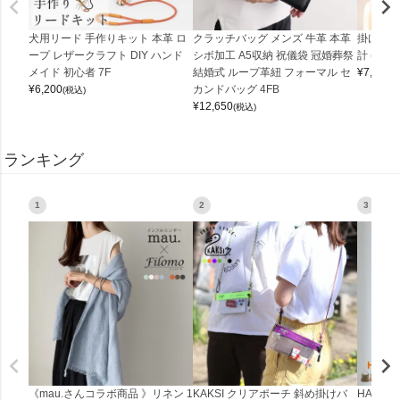
犬用リード 手作りキット 本革 ロ
クラッチバッグ メンズ 牛革 本革
掛け時計
ープ レザークラフト DIY ハンド
シボ加工 A5収納 祝儀袋 冠婚葬祭
計 (0900
メイド 初心者 7F
結婚式 ループ革紐 フォーマル セ
¥
7,150
(
¥
6,200
カンドバッグ 4FB
(税込)
¥
12,650
(税込)
ランキング
1
2
3
《mau.さんコラボ商品 》リネン 1
KAKSI クリアポーチ 斜め掛けバ
HALEI