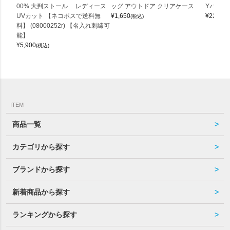
00% 大判ストール レディース
ッグ アウトドア クリアケース
Yバッグ 
UVカット 【ネコポスで送料無
¥
1,650
¥
22,000
(税込)
料】 (08000252r) 【名入れ刺繍可
能】
¥
5,900
(税込)
ITEM
商品一覧
カテゴリから探す
ブランドから探す
新着商品から探す
ランキングから探す