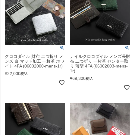
クロコダイル 財布 二つ折り メ
ナイルクロコダイル メンズ長財
ンズ 白 マット加工 一枚革 ホワ
布 二つ折り 一枚革 センター取
イト 4FA (06002000-mens-1r)
り 薄型 4FA (06002003-mens-
1r)
¥
22,000
税込
¥
69,300
税込