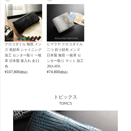
クロコダイル 無双 メン
ヒマラヤ クロコダイル
ズ 長財布 シャイニング
二つ 折り財布 メンズ
加工 センター取り 一枚
日本製 無双 一枚革 セ
革 日本製 束入れ 全11
ンター取り マット 加工
色
JRA 4FA
¥
107,800
¥
74,800
(税込)
(税込)
トピックス
TOPICS