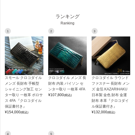
ランキング
Ranking
1
2
3
スモール クロコダイル
クロコダイル メンズ 長
クロコダイル ラウンド
メンズ 長財布 手帳型
財布 内装 パイソン セ
ファスナー 長財布 メン
シャイニング加工 セン
ンター取り 一枚革 4FA
ズ 金箔 KAZARIHAKU
ター取り 一枚革 ポロサ
¥
107,800
日本製 金色 財布 金運
(税込)
ス 4FA 『クロコダイル
財布 本革『クロコダイ
保証書付き』
ル保証書付き』
¥
154,000
¥
132,000
(税込)
(税込)
4
5