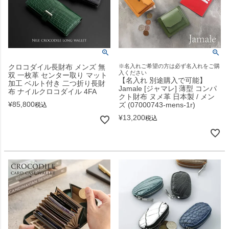
クロコダイル長財布 メンズ 無
※名入れご希望の方は必ず名入れをご購
入ください
双 一枚革 センター取り マット
【名入れ 別途購入で可能】
加工 ベルト付き 二つ折り長財
Jamale [ジャマレ] 薄型 コンパ
布 ナイルクロコダイル 4FA
クト財布 ヌメ革 日本製 / メン
¥
85,800
ズ (07000743-mens-1r)
税込
¥
13,200
税込