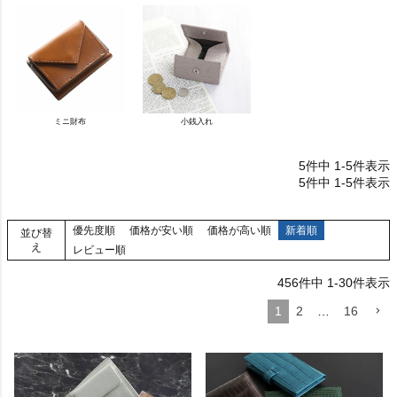
ミニ財布
小銭入れ
5
件中
1
-
5
件表示
5
件中
1
-
5
件表示
優先度順
価格が安い順
価格が高い順
新着順
並び替
え
レビュー順
456
件中
1
-
30
件表示
1
2
…
16