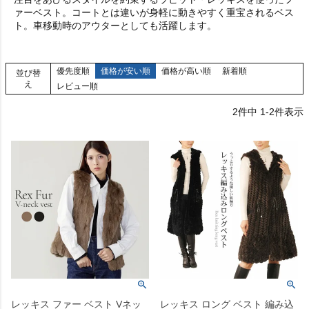
ァーベスト。コートとは違いが身軽に動きやすく重宝されるベス
ト。車移動時のアウターとしても活躍します。
優先度順
価格が安い順
価格が高い順
新着順
並び替
え
レビュー順
2
件中
1
-
2
件表示
レッキス ファー ベスト Vネッ
レッキス ロング ベスト 編み込