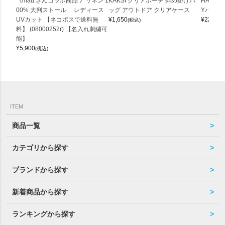
《mau.さんコラボ商品 》リネン 1
KAKSI クリアポーチ 斜め掛けバ
HALEI
00% 大判ストール レディース
ッグ アウトドア クリアケース
Yバッグ 
UVカット 【ネコポスで送料無
¥
1,650
¥
22,000
(税込)
料】 (08000252r) 【名入れ刺繍可
能】
¥
5,900
(税込)
ITEM
商品一覧
カテゴリから探す
ブランドから探す
新着商品から探す
ランキングから探す