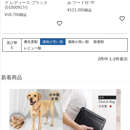
ク レディース ブラック
み フード付 7F
(01000917r)
¥
121,000
税込
¥
18,700
税込
優先度順
価格が安い順
価格が高い順
新着順
並び替
え
レビュー順
2
件中
1
-
2
件表示
新着商品