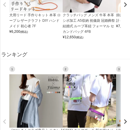
犬用リード 手作りキット 本革 ロ
クラッチバッグ メンズ 牛革 本革
掛け時計
ープ レザークラフト DIY ハンド
シボ加工 A5収納 祝儀袋 冠婚葬祭
計 (0900
メイド 初心者 7F
結婚式 ループ革紐 フォーマル セ
¥
7,150
(
¥
6,200
カンドバッグ 4FB
(税込)
¥
12,650
(税込)
ランキング
1
2
3