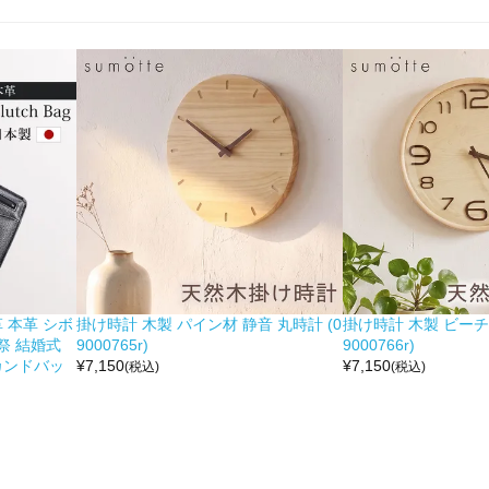
 本革 シボ
掛け時計 木製 パイン材 静音 丸時計 (0
掛け時計 木製 ビーチ材
祭 結婚式
9000765r)
9000766r)
カンドバッ
¥
7,150
¥
7,150
(税込)
(税込)