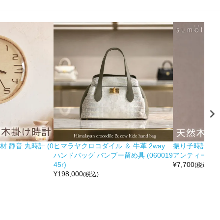
 静音 丸時計 (0
ヒマラヤクロコダイル ＆ 牛革 2way
振り子時計 木製
ハンドバッグ バンブー留め具 (060019
アンティーク調 (0
45r)
¥
7,700
(税込)
¥
198,000
(税込)