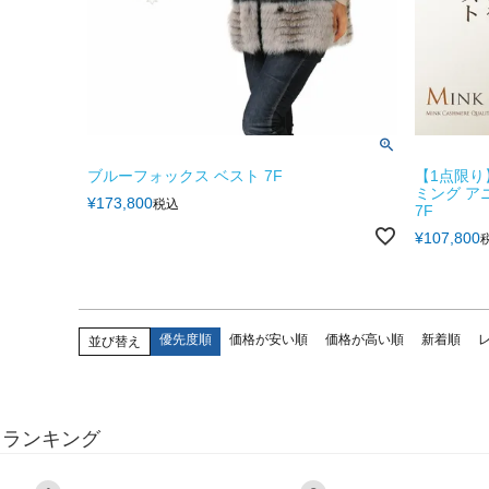
ブルーフォックス ベスト 7F
【1点限り
ミング アニ
¥
173,800
税込
7F
¥
107,800
優先度順
価格が安い順
価格が高い順
新着順
並び替え
ランキング