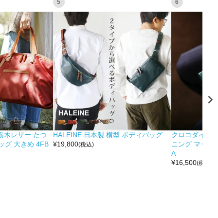
5
6
&栃木レザー たつ
HALEINE 日本製 横型 ボディバッグ
クロコダイル 
グ 大きめ 4FB
¥
19,800
ニング マット 
(税込)
A
¥
16,500
(税込)