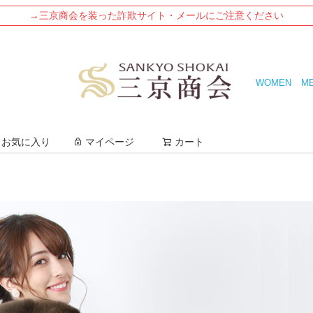
→三京商会を装った詐欺サイト・メールにご注意ください
WOMEN
M
検索
お気に入り
マイページ
カート