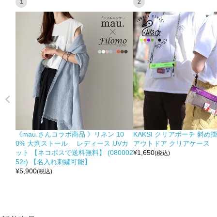
1
2
《mau.さんコラボ商品 》リネン 10
KAKSI クリアポーチ 斜め
0% 大判ストール レディース UVカ
アウトドア クリアケース
ット 【ネコポスで送料無料】 (080002
¥
1,650
(税込)
52r) 【名入れ刺繍可能】
¥
5,900
(税込)