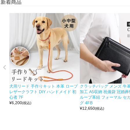
新着商品
犬用リード 手作りキット 本革 ロープ
クラッチバッグ メンズ 牛革
レザークラフト DIY ハンドメイド 初
加工 A5収納 祝儀袋 冠婚葬
心者 7F
ループ革紐 フォーマル セ
¥
6,200
グ 4FB
(税込)
¥
12,650
(税込)