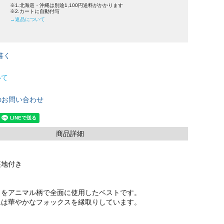
※1.北海道・沖縄は別途1,100円送料がかかります
※2.カートに自動付与
→返品について
書く
いて
のお問い合わせ
商品詳細
裏地付き
クをアニマル柄で全面に使用したベストです。
には華やかなフォックスを縁取りしています。