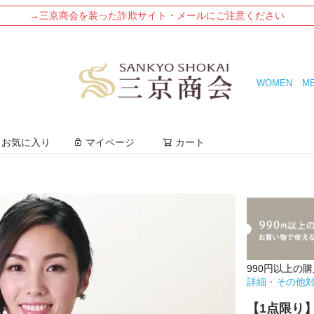
→三京商会を装った詐欺サイト・メールにご注意ください
WOMEN
M
検索
お気に入り
マイページ
カート
990円以上の
詳細・その他
【1点限り】