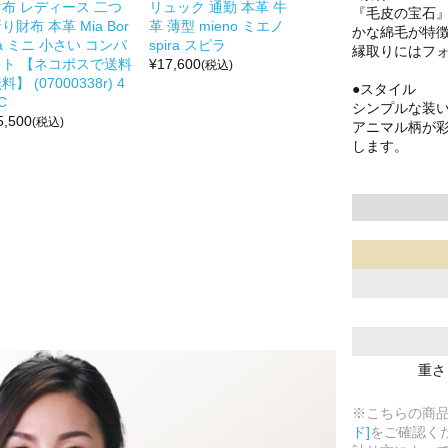
財布 レディース 二つ
リュック 通勤 本革 牛
『毛皮の宝石
り財布 本革 Mia Bor
革 薄型 mieno ミエノ
かな綿毛が特
a ミニ 小さい コンパ
spira スピラ
縁取りにはフ
クト 【ネコポスで送料
¥
17,600
(税込)
料】 (07000338r) 4
●スタイル
C
シンプルな装
5,500
(税込)
アニマル柄が
します。
重さ
※こちらの商
ド]
をご確認く