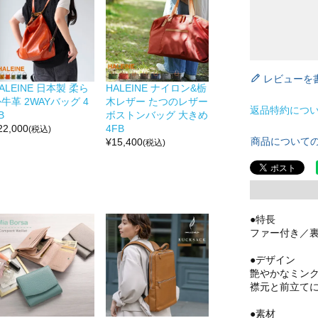
レビューを
ALEINE 日本製 柔ら
HALEINE ナイロン&栃
牛革 2WAYバッグ 4
木レザー たつのレザー
返品特約につ
B
ボストンバッグ 大きめ
22,000
4FB
(税込)
商品について
¥
15,400
(税込)
●特長
ファー付き／
●デザイン
艶やかなミン
襟元と前立て
●素材