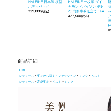
HALEINE 日本製 横型
HALEINE 一枚革 ダイ
ボディバッグ
ヤモンドパイソン 長財
折
¥
19,800
布 内側牛革仕立て 4FA
s
(税込)
¥
27,500
(税込)
無
F
¥
商品詳細
item
レディース
毛皮から探す・ファッション
ミンク
ベスト
レディース
高級毛皮
ベスト
ミンク