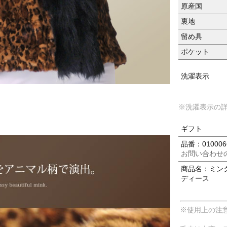
原産国
裏地
留め具
ポケット
洗濯表示
※洗濯表示の
ギフト
品番：010006
お問い合わせ
商品名：ミンク
ディース
※使用上の注