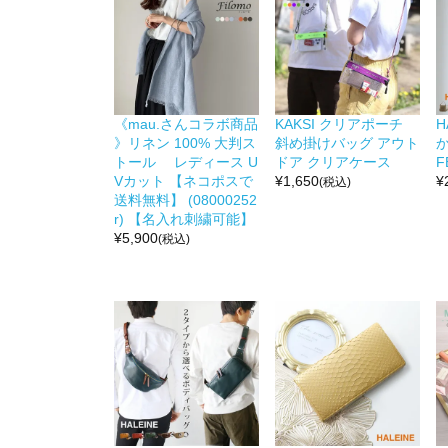
《mau.さんコラボ商品
KAKSI クリアポーチ
H
》リネン 100% 大判ス
斜め掛けバッグ アウト
か
トール レディース U
ドア クリアケース
F
Vカット 【ネコポスで
¥
1,650
¥
(税込)
送料無料】 (08000252
r) 【名入れ刺繍可能】
¥
5,900
(税込)