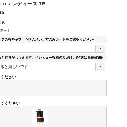
cm / レディース 7F
61r
税込
進呈 ]
ージの有料ギフトを購入頂いた方のみカードをご選択ください
(
必
須
ると特典がもらえます。※レビュー投稿のみだけ。(特典は画像確認)
)
(
必
須
てください
)
してください