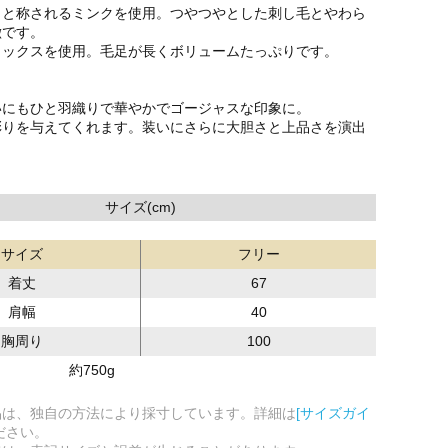
』と称されるミンクを使用。つやつやとした刺し毛とやわら
徴です。
ォックスを使用。毛足が長くボリュームたっぷりです。
いにもひと羽織りで華やかでゴージャスな印象に。
彩りを与えてくれます。装いにさらに大胆さと上品さを演出
サイズ(cm)
サイズ
フリー
着丈
67
肩幅
40
胸周り
100
約750g
品は、独自の方法により採寸しています。詳細は
[サイズガイ
ださい。