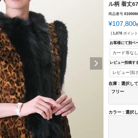
ル柄 着丈67
商品番号
010006
¥
107,800
[
1,078
ポイント
お客様にて別ペ
レビュー投稿す
在庫
選択し
フリー
カラー
選択