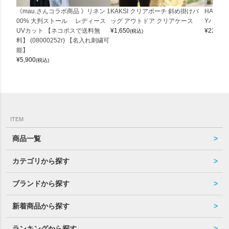
《mau.さんコラボ商品 》リネン 1
KAKSI クリアポーチ 斜め掛けバ
HALEI
00% 大判ストール レディース
ッグ アウトドア クリアケース
Yバッグ 
UVカット 【ネコポスで送料無
¥
1,650
¥
22,000
(税込)
料】 (08000252r) 【名入れ刺繍可
能】
¥
5,900
(税込)
ITEM
商品一覧
カテゴリから探す
ブランドから探す
新着商品から探す
ランキングから探す