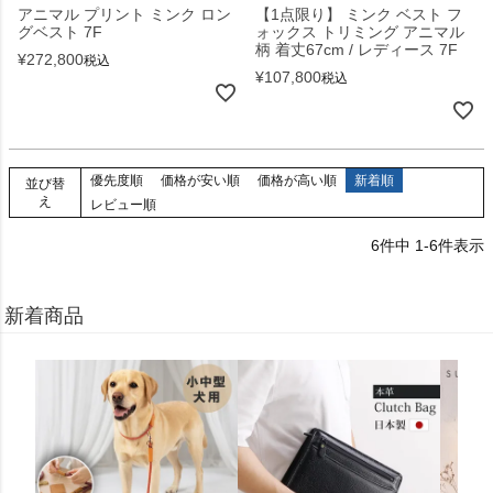
アニマル プリント ミンク ロン
【1点限り】 ミンク ベスト フ
グベスト 7F
ォックス トリミング アニマル
柄 着丈67cm / レディース 7F
¥
272,800
税込
¥
107,800
税込
優先度順
価格が安い順
価格が高い順
新着順
並び替
え
レビュー順
6
件中
1
-
6
件表示
新着商品