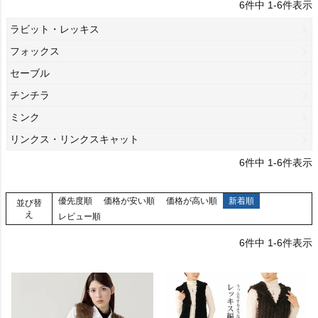
6
件中
1
-
6
件表示
ラビット・レッキス
フォックス
セーブル
チンチラ
ミンク
リンクス・リンクスキャット
6
件中
1
-
6
件表示
優先度順
価格が安い順
価格が高い順
新着順
並び替
え
レビュー順
6
件中
1
-
6
件表示