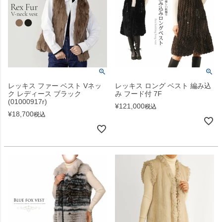
レッキス ファー ベスト Vネッ
レッキス ロング ベスト 編み込
ク レディース ブラック
み フード付 7F
(01000917r)
¥
121,000
税込
¥
18,700
税込