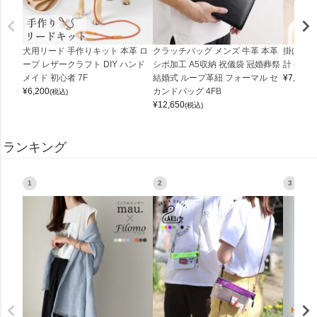
犬用リード 手作りキット 本革 ロ
クラッチバッグ メンズ 牛革 本革
掛け時計
ープ レザークラフト DIY ハンド
シボ加工 A5収納 祝儀袋 冠婚葬祭
計 (0900
メイド 初心者 7F
結婚式 ループ革紐 フォーマル セ
¥
7,150
(
¥
6,200
カンドバッグ 4FB
(税込)
¥
12,650
(税込)
ランキング
1
2
3