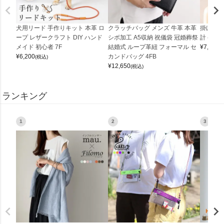
犬用リード 手作りキット 本革 ロ
クラッチバッグ メンズ 牛革 本革
掛け時計
ープ レザークラフト DIY ハンド
シボ加工 A5収納 祝儀袋 冠婚葬祭
計 (0900
メイド 初心者 7F
結婚式 ループ革紐 フォーマル セ
¥
7,150
(
¥
6,200
カンドバッグ 4FB
(税込)
¥
12,650
(税込)
ランキング
1
2
3