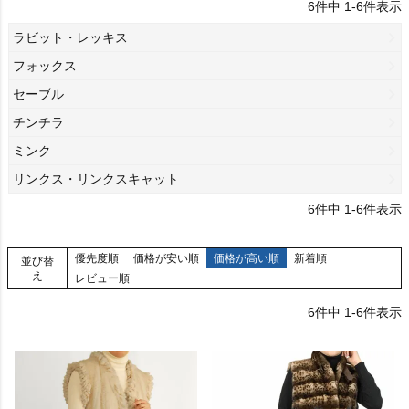
6
件中
1
-
6
件表示
ラビット・レッキス
フォックス
セーブル
チンチラ
ミンク
リンクス・リンクスキャット
6
件中
1
-
6
件表示
優先度順
価格が安い順
価格が高い順
新着順
並び替
え
レビュー順
6
件中
1
-
6
件表示