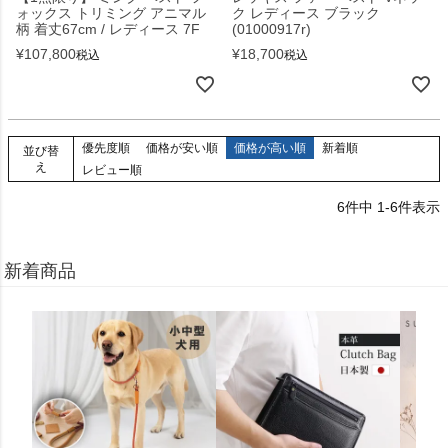
ォックス トリミング アニマル
ク レディース ブラック
柄 着丈67cm / レディース 7F
(01000917r)
¥
107,800
¥
18,700
税込
税込
優先度順
価格が安い順
価格が高い順
新着順
並び替
え
レビュー順
6
件中
1
-
6
件表示
新着商品