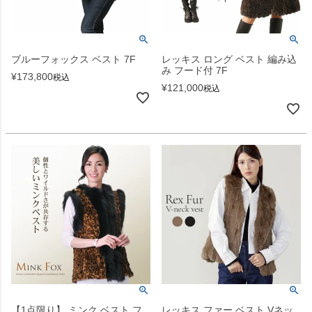
ブルーフォックス ベスト 7F
レッキス ロング ベスト 編み込
み フード付 7F
¥
173,800
税込
¥
121,000
税込
【1点限り】 ミンク ベスト フ
レッキス ファー ベスト Vネッ