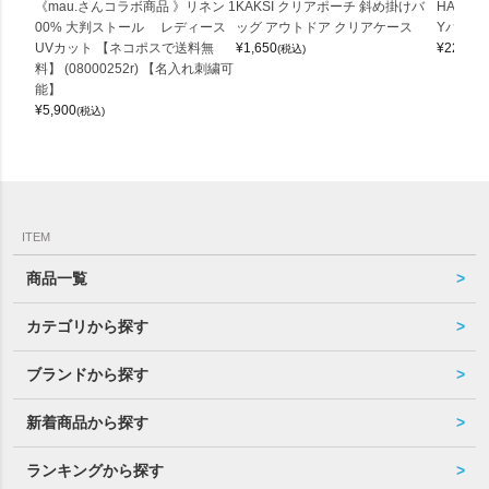
《mau.さんコラボ商品 》リネン 1
KAKSI クリアポーチ 斜め掛けバ
HALEI
00% 大判ストール レディース
ッグ アウトドア クリアケース
Yバッグ 
UVカット 【ネコポスで送料無
¥
1,650
¥
22,000
(税込)
料】 (08000252r) 【名入れ刺繍可
能】
¥
5,900
(税込)
ITEM
商品一覧
カテゴリから探す
ブランドから探す
新着商品から探す
ランキングから探す