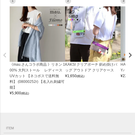
1
2
3
《mau.さんコラボ商品 》リネン 1
KAKSI クリアポーチ 斜め掛けバ
HALEI
00% 大判ストール レディース
ッグ アウトドア クリアケース
Yバッグ 
UVカット 【ネコポスで送料無
¥
1,650
¥
22,000
(税込)
料】 (08000252r) 【名入れ刺繍可
能】
¥
5,900
(税込)
ITEM