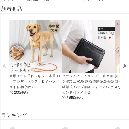
新着商品
犬用リード 手作りキット 本革 ロ
クラッチバッグ メンズ 牛革 本革
掛け時計
ープ レザークラフト DIY ハンド
シボ加工 A5収納 祝儀袋 冠婚葬祭
計 (0900
メイド 初心者 7F
結婚式 ループ革紐 フォーマル セ
¥
7,150
(
¥
6,200
カンドバッグ 4FB
(税込)
¥
12,650
(税込)
ランキング