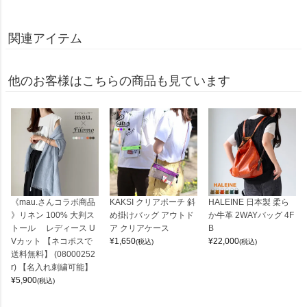
関連アイテム
他のお客様はこちらの商品も見ています
《mau.さんコラボ商品
KAKSI クリアポーチ 斜
HALEINE 日本製 柔ら
》リネン 100% 大判ス
め掛けバッグ アウトド
か牛革 2WAYバッグ 4F
トール レディース U
ア クリアケース
B
Vカット 【ネコポスで
¥
1,650
¥
22,000
(税込)
(税込)
送料無料】 (08000252
r) 【名入れ刺繍可能】
¥
5,900
(税込)