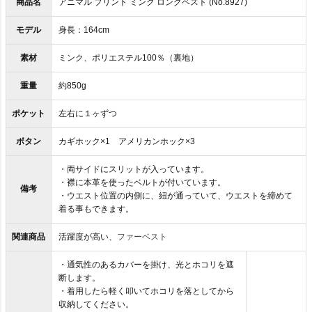
商品名
アニマル プリント ミンク ロングベスト (No.8927)
モデル
身長：164cm
素材
ミンク、ポリエステル100％（裏地）
重量
約850g
ポケット
左右に１ヶずつ
ボタン
カギホック×1 アメリカンホック×3
・両サイドにスリットが入っています。
・襟に本革を使ったベルトが付いています。
備考
・ウエスト位置の内側に、紐が通っていて、ウエストを締めて
着る事もできます。
関連商品
活躍度が高い、
ファーベスト
・通気性のあるカバーを掛け、光とホコリを遮
断します。
・着用したら軽く叩いてホコリを落としてから
収納してください。