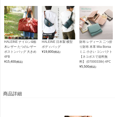
HALEINE ナイロン&栃
HALEINE 日本製 横型
財布 レディース 二つ折
木レザー たつのレザー
ボディバッグ
り財布 本革 Mia Borsa
ボストンバッグ 大きめ
¥
19,800
ミニ 小さい コンパクト
(税込)
4FB
【ネコポスで送料無
¥
15,400
料】 (07000338r) 4FC
(税込)
¥
5,500
(税込)
商品詳細