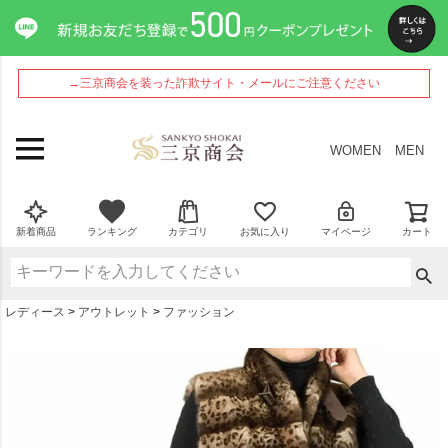
ペー
ジト
ップ
へ
→三京商会を装った詐欺サイト・メールにご注意ください
WOMEN
MEN
新着商品
ランキング
カテゴリ
お気に入り
マイページ
カート
レディース
アウトレット
ファッション