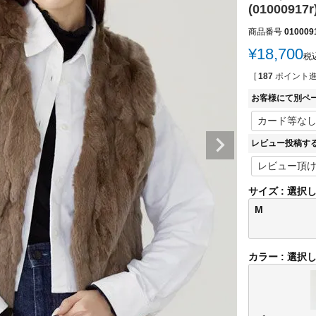
(01000917r
商品番号
010009
¥
18,700
税
[
187
ポイント進
お客様にて別ペ
レビュー投稿す
サイズ
選択
M
カラー
選択