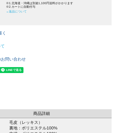
※1.北海道・沖縄は別途1,100円送料がかかります
※2.カートに自動付与
→返品について
書く
いて
のお問い合わせ
商品詳細
毛皮（レッキス）
裏地：ポリエステル100%