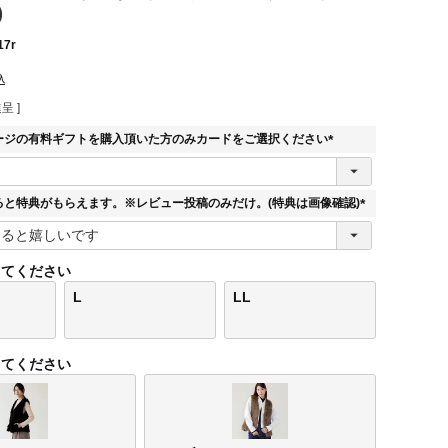
)
17r
込
呈 ]
ージの有料ギフトを購入頂いた方のみカードをご選択ください
(
必
須
ると特典がもらえます。※レビュー投稿のみだけ。(特典は画像確認)
)
(
必
須
してください
)
L
LL
してください