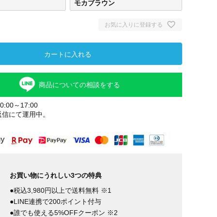
モカブラウン
お気に入りに登録する
カートに入れる
商品についての相談をする
:00～17:00
返信にて運用中。
モカブラウ
ブラ
ン
お買い物にうれしい3つの特典
●税込3,980円以上で送料無料 ※1
●LINE連携で200ポイント付与
●誰でも使える5%OFFクーポン ※2