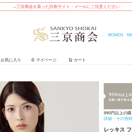
→三京商会を装った詐欺サイト・メールにご注意ください
WOMEN
M
検索
お気に入り
マイページ
カート
990円以上の
詳細・その他
レッキス フ