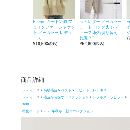
Filomo ムートン調 フ
ラムレザー ノーカラー
F
ェイクファー ジャケッ
コート ロング丈 レデ
ト ノーカラー レディ
ィース 花柄切り替え
ース
比翼 7F
¥
¥
16,500
¥
52,800
(税込)
(税込)
商品詳細
レディース
高級毛皮
ベスト
ラビット・レッキス
レディース
毛皮から探す・ファッション
レッキス・ラビット
item
特集ページ
2025年秋冬 新作コレクション