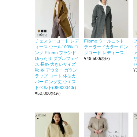
チェスターコート レデ
Filomo ウールニット
ィース ウール100% ロ
テーラードカラー ロン
ング Filomo ブランド
グコート レディース
ァ
ゆったり ダブルフェイ
¥
49,500
(税込)
ス 長め 大きいサイズ
ゼ
秋 冬 アウター ガウン
¥
ラップ コート 体型カ
バー ロング丈 ウエス
トベルト(08000340r)
¥
52,800
(税込)