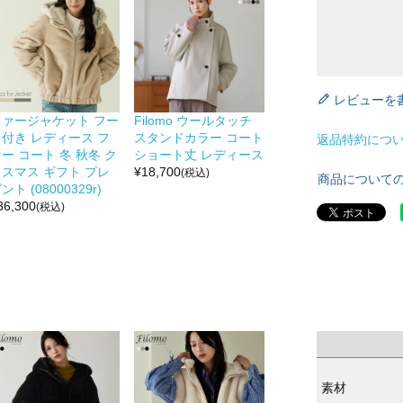
レビューを
ファージャケット フー
Filomo ウールタッチ
ド付き レディース フ
スタンドカラー コート
返品特約につ
ー コート 冬 秋冬 ク
ショート丈 レディース
リスマス ギフト プレ
¥
18,700
(税込)
商品について
ント (08000329r)
36,300
(税込)
素材