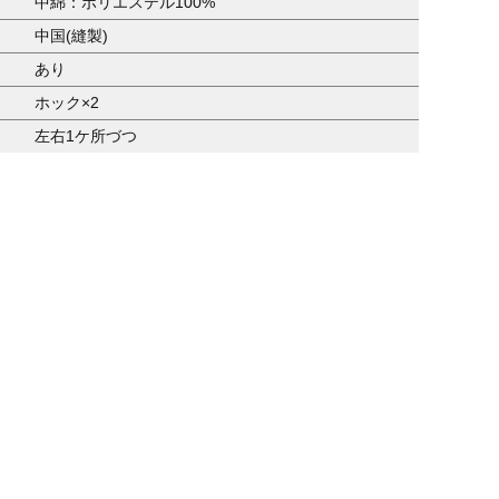
中綿：ポリエステル100%
中国(縫製)
あり
ホック×2
左右1ケ所づつ