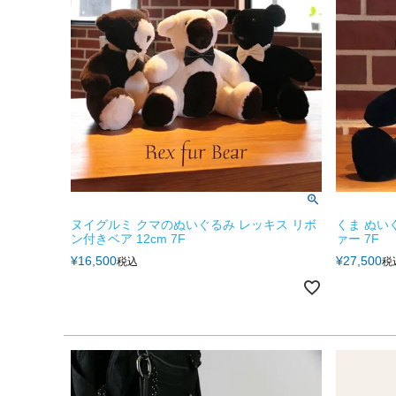
ヌイグルミ クマのぬいぐるみ レッキス リボ
くま ぬい
ン付きベア 12cm 7F
ァー 7F
¥
16,500
¥
27,500
税込
税