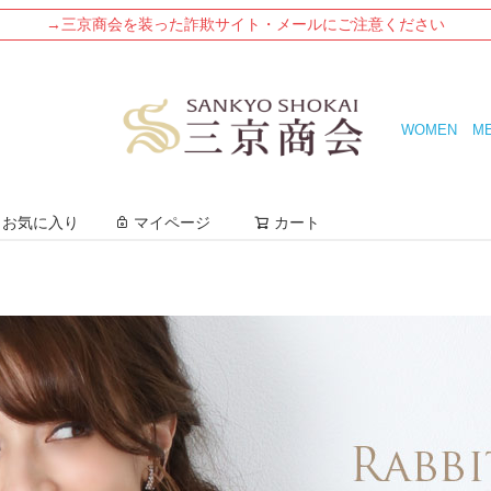
→三京商会を装った詐欺サイト・メールにご注意ください
WOMEN
M
検索
お気に入り
マイページ
カート