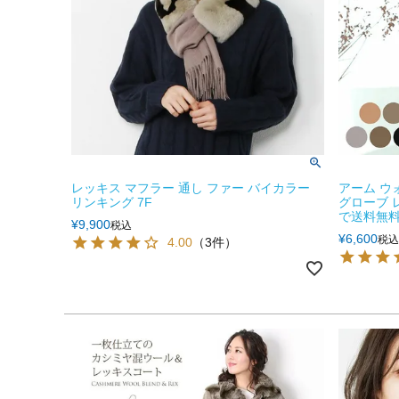
レッキス マフラー 通し ファー バイカラー
アーム ウ
リンキング 7F
グローブ 
で送料無料
¥
9,900
税込
¥
6,600
税込
4.00
（3件）