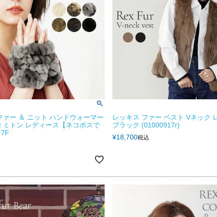
ファー ＆ ニット ハンドウォーマー
レッキス ファー ベスト Vネック
 ミトン レディース【ネコポスで
ブラック (01000917r)
7F
¥
18,700
税込