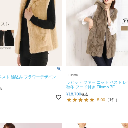
Filomo
ベスト 編込み フラワーデザイン
ラビット ファー ニット ベスト 
秋冬 フード付き Filomo 7F
込
¥
18,700
税込
5.00
（1件）