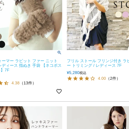
ォーマー ラビット ファー ニット
フリル ストール フリンジ付き ラ
レディース 指ぬき 手袋 【ネコポス
ー トリミング / レディース 7F
】7F
¥
5,280
税込
4.00
（2件）
4.38
（13件）