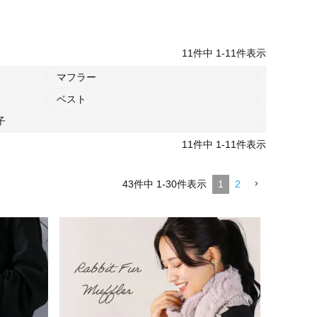
11
件中
1
-
11
件表示
マフラー
ベスト
子
11
件中
1
-
11
件表示
43
件中
1
-
30
件表示
1
2