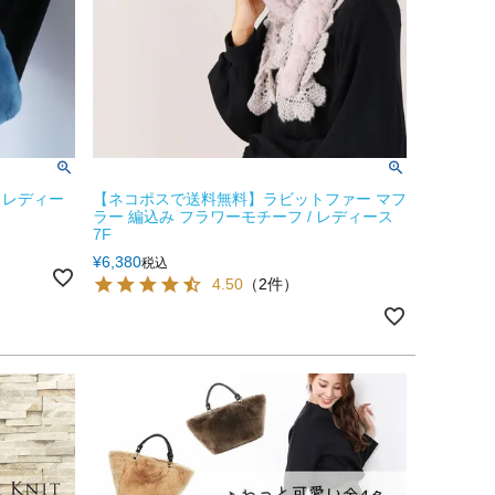
 レディー
【ネコポスで送料無料】ラビットファー マフ
ラー 編込み フラワーモチーフ / レディース
7F
¥
6,380
税込
4.50
（2件）