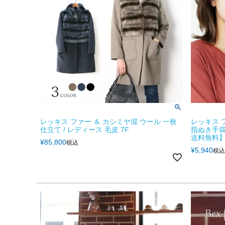
レッキス ファー ＆ カシミヤ混 ウール 一枚
レッキス 
仕立て / レディース 毛皮 7F
指ぬき手袋
送料無料】
¥
85,800
税込
¥
5,940
税込