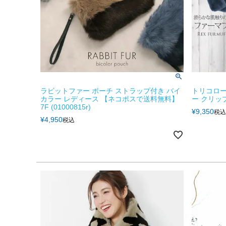
ラビットファー ポーチ ストラップ付き バイ
トリコロー
カラー レディース 【ネコポスで送料無料】
ー クリップ
7F (01000815r)
¥
9,350
税込
¥
4,950
税込