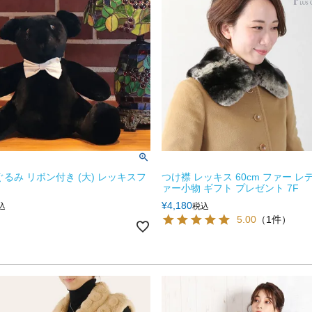
ぐるみ リボン付き (大) レッキスフ
つけ襟 レッキス 60cm ファー レ
ァー小物 ギフト プレゼント 7F
¥
4,180
込
税込
5.00
（1件）