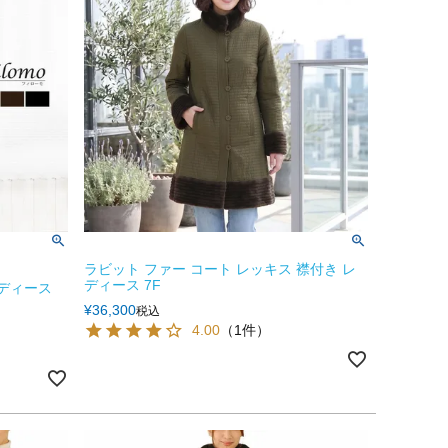
ラビット ファー コート レッキス 襟付き レ
ディース 7F
レディース
¥
36,300
税込
4.00
（1件）