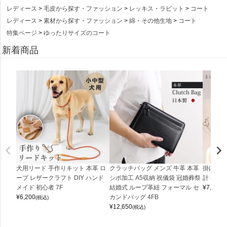
レディース
毛皮から探す・ファッション
レッキス・ラビット
コート
レディース
素材から探す・ファッション
綿・その他生地
コート
特集ページ
ゆったりサイズのコート
新着商品
犬用リード 手作りキット 本革 ロ
クラッチバッグ メンズ 牛革 本革
掛け時計
ープ レザークラフト DIY ハンド
シボ加工 A5収納 祝儀袋 冠婚葬祭
計 (0900
メイド 初心者 7F
結婚式 ループ革紐 フォーマル セ
¥
7,150
(
¥
6,200
カンドバッグ 4FB
(税込)
¥
12,650
(税込)