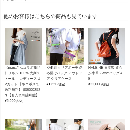
他のお客様はこちらの商品も見ています
《mau.さんコラボ商品
KAKSI クリアポーチ 斜
HALEINE 日本製 柔ら
》リネン 100% 大判ス
め掛けバッグ アウトド
か牛革 2WAYバッグ 4F
トール レディース U
ア クリアケース
B
Vカット 【ネコポスで
¥
1,650
¥
22,000
(税込)
(税込)
送料無料】 (08000252
r) 【名入れ刺繍可能】
¥
5,900
(税込)