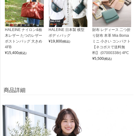
HALEINE ナイロン&栃
HALEINE 日本製 横型
財布 レディース 二つ折
木レザー たつのレザー
ボディバッグ
り財布 本革 Mia Borsa
ボストンバッグ 大きめ
¥
19,800
ミニ 小さい コンパクト
(税込)
4FB
【ネコポスで送料無
¥
15,400
料】 (07000338r) 4FC
(税込)
¥
5,500
(税込)
商品詳細