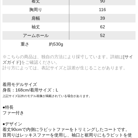
着丈
90
胸周り
116
肩幅
39
袖丈
62
アームホール
52
重さ
約530g
※こちらの商品は、独自の方法により採寸しています。詳細は
[サイ
ズガイド]
をご確認ください。
計り方によっては、表記サイズと誤差が生じることがあります。
着用モデルサイズ
身長：168cm/着用サイズ：L
上記サイズ以外のモデル画像が掲載されている場合があります。
●特長
ファー付き
●デザイン
着丈90cmで内側にラビットファーをトリミングしたコートです。
首周りはレッキスファーを使用し、袖口と裾周りにもラビットを使