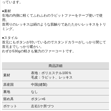
っています。
●素材
生地の内側に軽くてふわふわのラビットファーをテープ使いで使
用。
首周りのレッキスは絹のような肌触りであたたかいレッキスをトリ
ミング。
●スタイル
首元にもボタンが付いているのでスタンドカラーがしっかり閉じて
首元までしっかり暖かい。
わずか530gの軽さも魅力のファーコートです。
商品詳細
表地：ポリエステル100％
素材
毛皮：ラビット、レッキス
原産国
中国(縫製)
裏地
なし
留め具
ボタン×6
ポケット
左右1ケ所づつ