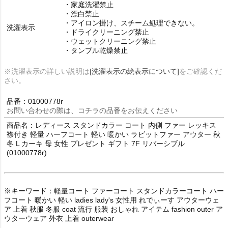
・家庭洗濯禁止
・漂白禁止
・アイロン掛け、スチーム処理できない。
洗濯表示
・ドライクリーニング禁止
・ウェットクリーニング禁止
・タンブル乾燥禁止
※洗濯表示の詳しい説明は
[洗濯表示の絵表示について]
をご確認くだ
さい。
品番：01000778r
お問い合わせの際は、コチラの品番をお伝えください
商品名：レディース スタンドカラー コート 内側 ファー レッキス
襟付き 軽量 ハーフコート 軽い 暖かい ラビットファー アウター 秋
冬 L カーキ 母 女性 プレゼント ギフト 7F リバーシブル
(01000778r)
※キーワード：軽量コート ファーコート スタンドカラーコート ハー
フコート 暖かい 軽い ladies lady's 女性用 れでぃーす アウターウェ
ア 上着 秋服 冬服 coat 流行 服装 おしゃれ アイテム fashion outer ア
ウターウェア 外衣 上着 outerwear