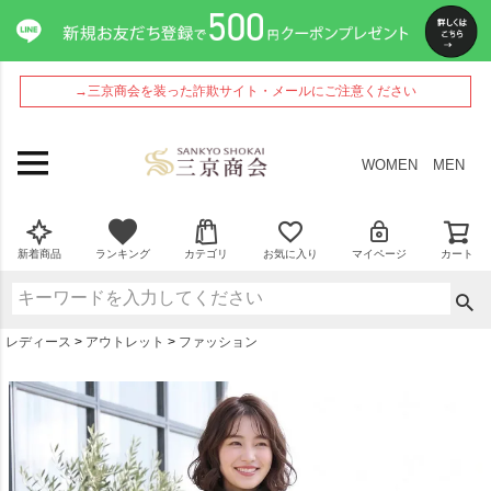
ペー
ジト
ップ
へ
→三京商会を装った詐欺サイト・メールにご注意ください
WOMEN
MEN
新着商品
ランキング
カテゴリ
お気に入り
マイページ
カート
レディース
アウトレット
ファッション