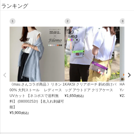
ランキング
1
2
3
《mau.さんコラボ商品 》リネン 1
KAKSI クリアポーチ 斜め掛けバ
HALEI
00% 大判ストール レディース
ッグ アウトドア クリアケース
Yバッグ 
UVカット 【ネコポスで送料無
¥
1,650
¥
22,000
(税込)
料】 (08000252r) 【名入れ刺繍可
能】
¥
5,900
(税込)