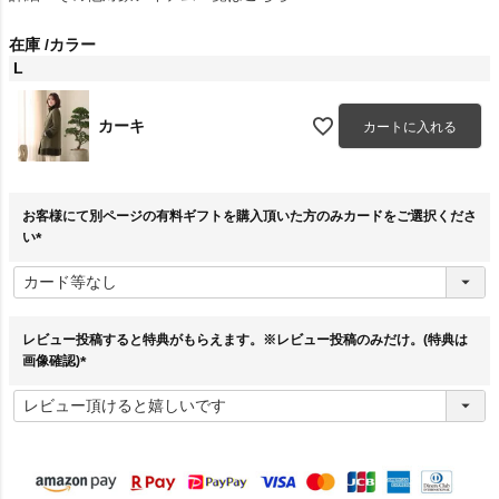
在庫
カラー
L
カーキ
カートに入れる
お客様にて別ページの有料ギフトを購入頂いた方のみカードをご選択くださ
い
(
必
須
)
レビュー投稿すると特典がもらえます。※レビュー投稿のみだけ。(特典は
画像確認)
(
必
須
)