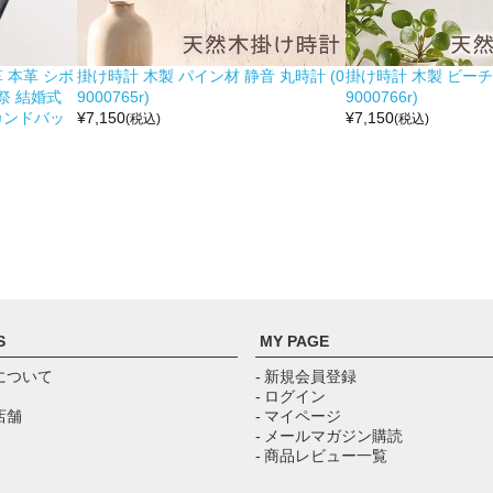
 本革 シボ
掛け時計 木製 パイン材 静音 丸時計 (0
掛け時計 木製 ビーチ材
祭 結婚式
9000765r)
9000766r)
カンドバッ
¥
7,150
¥
7,150
(税込)
(税込)
S
MY PAGE
について
- 新規会員登録
- ログイン
店舗
- マイページ
- メールマガジン購読
- 商品レビュー一覧