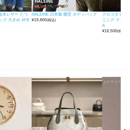
&栃木レザー たつ
HALEINE 日本製 横型 ボディバッグ
クロコダイル 
グ 大きめ 4FB
¥
19,800
ニング マット 
(税込)
A
¥
16,500
(税込)