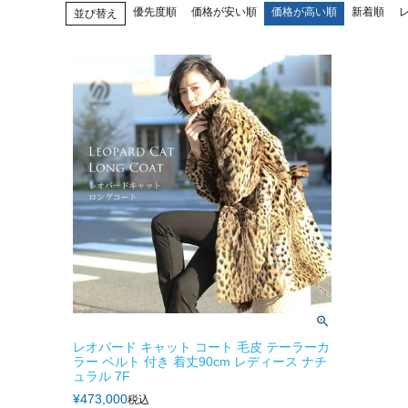
優先度順
価格が安い順
価格が高い順
新着順
並び替え
レオパード キャット コート 毛皮 テーラーカ
ラー ベルト 付き 着丈90cm レディース ナチ
ュラル 7F
¥
473,000
税込