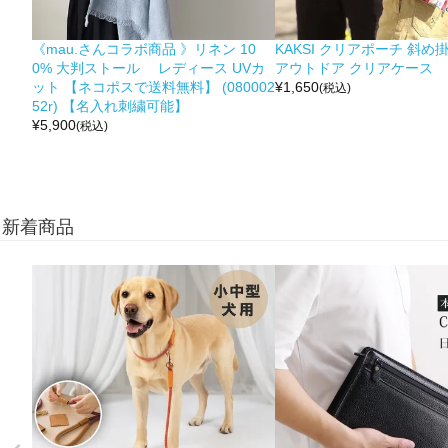
《mau.さんコラボ商品 》リネン 10
KAKSI クリアポーチ 斜め
0% 大判ストール レディース UVカ
アウトドア クリアケース
ット 【ネコポスで送料無料】 (080002
¥
1,650
(税込)
52r) 【名入れ刺繍可能】
¥
5,900
(税込)
新着商品