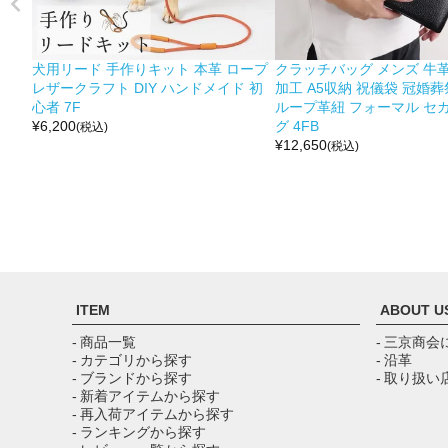
犬用リード 手作りキット 本革 ロープ
クラッチバッグ メンズ 牛革
レザークラフト DIY ハンドメイド 初
加工 A5収納 祝儀袋 冠婚葬
心者 7F
ループ革紐 フォーマル セ
¥
6,200
グ 4FB
(税込)
¥
12,650
(税込)
ITEM
ABOUT U
- 商品一覧
- 三京商会
- カテゴリから探す
- 沿革
- ブランドから探す
- 取り扱い
- 新着アイテムから探す
- 再入荷アイテムから探す
- ランキングから探す