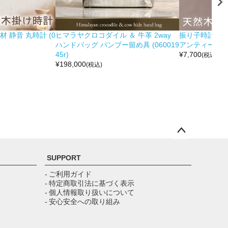
 静音 丸時計 (0
ヒマラヤクロコダイル ＆ 牛革 2way
振り子時計 木製
ハンドバッグ バンブー留め具 (060019
アンティーク調 (0
45r)
¥
7,700
(税込)
¥
198,000
(税込)
ペー
ジト
SUPPORT
ップ
へ
- ご利用ガイド
- 特定商取引法に基づく表示
- 個人情報取り扱いについて
- 安心安全への取り組み