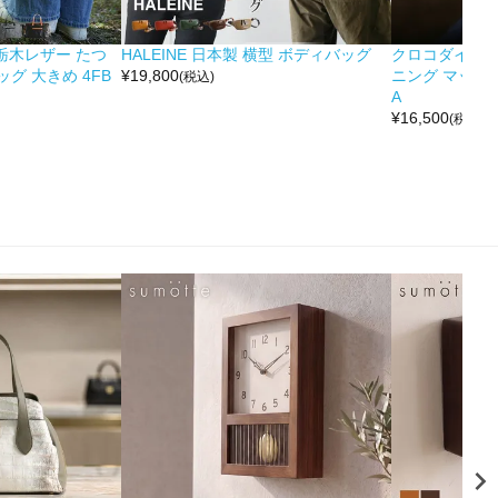
&栃木レザー たつ
HALEINE 日本製 横型 ボディバッグ
クロコダイル 
グ 大きめ 4FB
¥
19,800
ニング マット 
(税込)
A
¥
16,500
(税込)