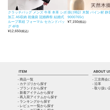
クラッチバッグ メンズ 牛革 本革 シボ
掛け時計 木製 パイン材 静音
加工 A5収納 祝儀袋 冠婚葬祭 結婚式
9000765r)
ループ革紐 フォーマル セカンドバッ
¥
7,150
(税込)
グ 4FB
¥
12,650
(税込)
ITEM
ABOUT U
- 商品一覧
- 三京商会
- カテゴリから探す
- 沿革
- ブランドから探す
- 取り扱い
- 新着アイテムから探す
- 再入荷アイテムから探す
- ランキングから探す
- レビュー一覧から探す