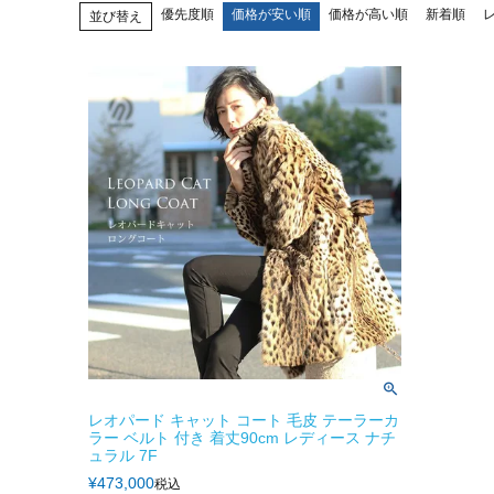
優先度順
価格が安い順
価格が高い順
新着順
並び替え
レオパード キャット コート 毛皮 テーラーカ
ラー ベルト 付き 着丈90cm レディース ナチ
ュラル 7F
¥
473,000
税込