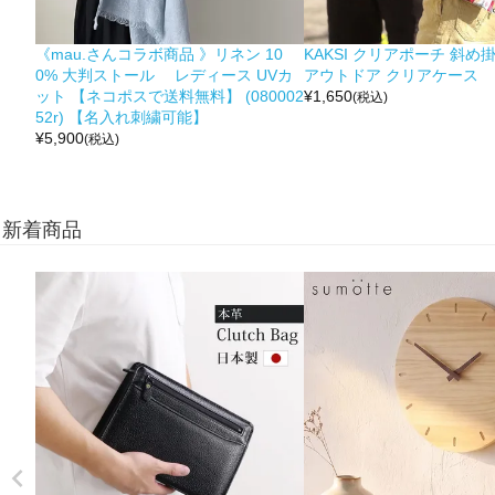
《mau.さんコラボ商品 》リネン 10
KAKSI クリアポーチ 斜め
0% 大判ストール レディース UVカ
アウトドア クリアケース
ット 【ネコポスで送料無料】 (080002
¥
1,650
(税込)
52r) 【名入れ刺繍可能】
¥
5,900
(税込)
新着商品