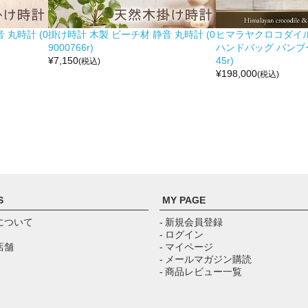
 丸時計 (0
掛け時計 木製 ビーチ材 静音 丸時計 (0
ヒマラヤクロコダイル 
9000766r)
ハンドバッグ バンブー留
¥
7,150
45r)
(税込)
¥
198,000
(税込)
S
MY PAGE
について
- 新規会員登録
- ログイン
店舗
- マイページ
- メールマガジン購読
- 商品レビュー一覧