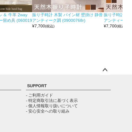
＆ 牛革 2way
振り子時計 木製 パイン材 壁掛け 静音
振り子時計 木製
め具 (060019
アンティーク調 (09000768r)
アンティーク調 (0
¥
7,700
¥
7,700
(税込)
(税込)
ペー
ジト
SUPPORT
ップ
へ
- ご利用ガイド
- 特定商取引法に基づく表示
- 個人情報取り扱いについて
- 安心安全への取り組み