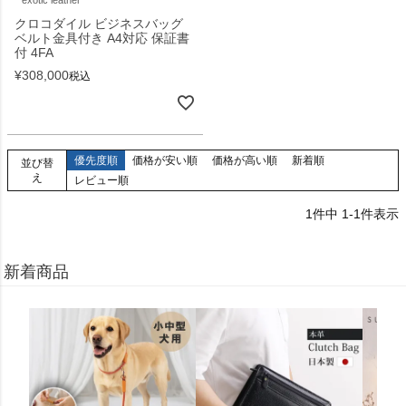
クロコダイル ビジネスバッグ
ベルト金具付き A4対応 保証書
付 4FA
¥
308,000
税込
優先度順
価格が安い順
価格が高い順
新着順
並び替
え
レビュー順
1
件中
1
-
1
件表示
新着商品