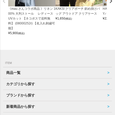
《mau.さんコラボ商品 》リネン 1
KAKSI クリアポーチ 斜め掛けバ
HALEI
00% 大判ストール レディース
ッグ アウトドア クリアケース
Yバッグ 
UVカット 【ネコポスで送料無
¥
1,650
¥
22,000
(税込)
料】 (08000252r) 【名入れ刺繍可
能】
¥
5,900
(税込)
ITEM
商品一覧
カテゴリから探す
ブランドから探す
新着商品から探す