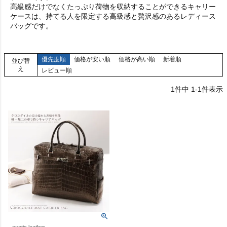
高級感だけでなくたっぷり荷物を収納することができるキャリー
ケースは、持てる人を限定する高級感と贅沢感のあるレディース
バッグです。
優先度順
価格が安い順
価格が高い順
新着順
並び替
え
レビュー順
1
件中
1
-
1
件表示
exotic leather