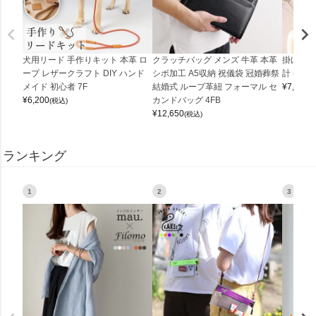
犬用リード 手作りキット 本革 ロ
クラッチバッグ メンズ 牛革 本革
掛け時計
ープ レザークラフト DIY ハンド
シボ加工 A5収納 祝儀袋 冠婚葬祭
計 (0900
メイド 初心者 7F
結婚式 ループ革紐 フォーマル セ
¥
7,150
(
¥
6,200
カンドバッグ 4FB
(税込)
¥
12,650
(税込)
ランキング
1
2
3