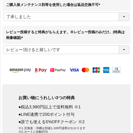
)
ご購入後メンテナンス剤等を使用した場合は返品交換不可
(
必
須
)
レビュー投稿すると特典がもらえます。※レビュー投稿のみだけ。(特典は
画像確認)
(
必
須
)
お買い物にうれしい3つの特典
●税込3,980円以上で送料無料 ※1
●LINE連携で200ポイント付与
●誰でも使える5%OFFクーポン ※2
※1.北海道・沖縄は別途1,100円送料がかかります
※2.カートに自動付与