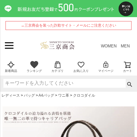
ペー
ジト
ップ
へ
→三京商会を装った詐欺サイト・メールにご注意ください
WOMEN
MEN
新着商品
ランキング
カテゴリ
お気に入り
マイページ
カート
レディース
バッグ
A4バッグ
ワニ革
クロコダイル