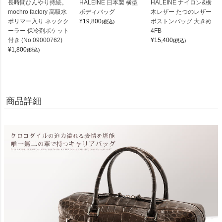
長時間ひんやり持続。
HALEINE 日本製 横型
HALEINE ナイロン&栃
mochro factory 高吸水
ボディバッグ
木レザー たつのレザー
ポリマー入り ネックク
¥
19,800
ボストンバッグ 大きめ
(税込)
ーラー 保冷剤ポケット
4FB
付き (No.09000762)
¥
15,400
(税込)
¥
1,800
(税込)
商品詳細