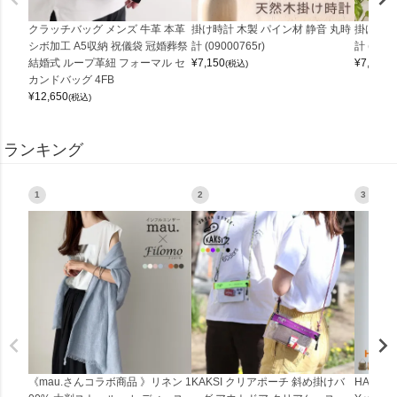
クラッチバッグ メンズ 牛革 本革
掛け時計 木製 パイン材 静音 丸時
掛け時計
シボ加工 A5収納 祝儀袋 冠婚葬祭
計 (09000765r)
計 (0900
結婚式 ループ革紐 フォーマル セ
¥
7,150
¥
7,150
(税込)
(
カンドバッグ 4FB
¥
12,650
(税込)
ランキング
1
2
3
《mau.さんコラボ商品 》リネン 1
KAKSI クリアポーチ 斜め掛けバ
HALEI