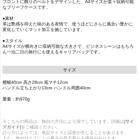
フロントに飾りのベルトをデザインした、A4サイズが楽々収納可能
なブリーフケースです。
●素材
革は艶感を抑えた味のある表情で、使うほどにさらに風合い豊かに
変化していくマット加工を施しています。
●スタイル
A4サイズが横向きに収納可能な大きさで、ビジネスシーンはもちろ
ん一泊二日の旅行にも使えるキャリアバッグです。
サイズ
横幅40cm 高さ28cm 底マチ12cm
ハンドル立ち上がり13cm ハンドル周囲40cm
重量：約970g
※こちらの商品は、独自の方法により採寸しています。詳細は
[サイ
ズガイド]
をご確認ください。
計り方によっては、表記サイズと誤差が生じることがあります。
また、色やサイズにより重さが若干異なる場合があります。