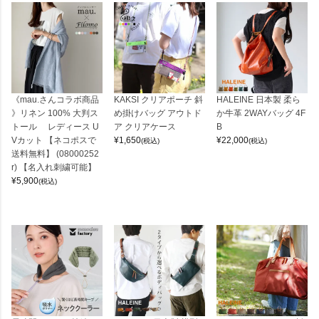
《mau.さんコラボ商品
KAKSI クリアポーチ 斜
HALEINE 日本製 柔ら
》リネン 100% 大判ス
め掛けバッグ アウトド
か牛革 2WAYバッグ 4F
トール レディース U
ア クリアケース
B
Vカット 【ネコポスで
¥
1,650
¥
22,000
(税込)
(税込)
送料無料】 (08000252
r) 【名入れ刺繍可能】
¥
5,900
(税込)