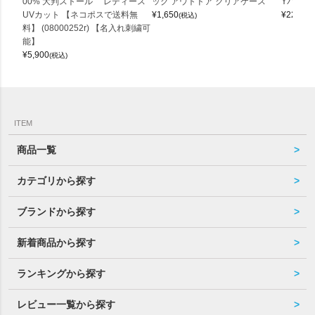
00% 大判ストール レディース
ッグ アウトドア クリアケース
Yバッグ 
UVカット 【ネコポスで送料無
¥
1,650
¥
22,000
(税込)
料】 (08000252r) 【名入れ刺繍可
能】
¥
5,900
(税込)
ITEM
商品一覧
カテゴリから探す
ブランドから探す
新着商品から探す
ランキングから探す
レビュー一覧から探す