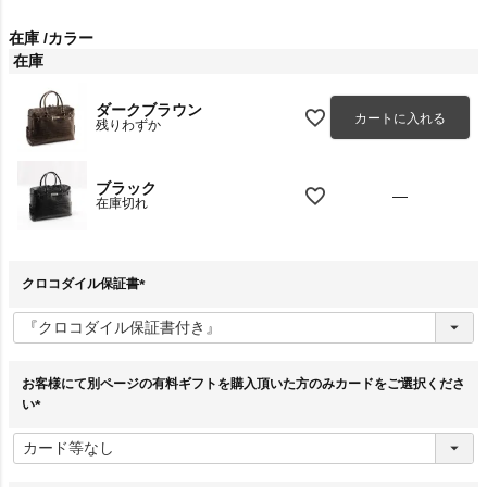
在庫
カラー
在庫
ダークブラウン
カートに入れる
残りわずか
ブラック
—
在庫切れ
クロコダイル保証書
(
必
須
)
お客様にて別ページの有料ギフトを購入頂いた方のみカードをご選択くださ
い
(
必
須