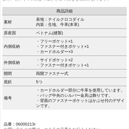
商品詳細
表地：ナイルクロコダイル
素材
内装：生地、牛革(本革)
原産国
ベトナム(縫製)
・フリーポケット×1
内側収納
・ファスナー付きポケット×1
・カードホルダー×3
・サイドポケット×2
外側収納
・ファスナー付きポケット×1
開閉
両開ファスナー式
底鋲
5つ
・カードホルダー部分に牛革を使用しています。
・バッグ中央のシルバー金具は飾りです。
備考
・背面のファスナーポケットはかぶせ付のデザイ
ンです。
品番：06000213r