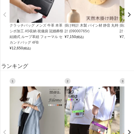
クラッチバッグ メンズ 牛革 本革
掛け時計 木製 パイン材 静音 丸時
掛け時計
シボ加工 A5収納 祝儀袋 冠婚葬祭
計 (09000765r)
計 (0900
結婚式 ループ革紐 フォーマル セ
¥
7,150
¥
7,150
(税込)
(
カンドバッグ 4FB
¥
12,650
(税込)
ランキング
1
2
3