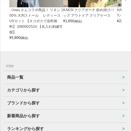
《mau.さんコラボ商品 》リネン 1
KAKSI クリアポーチ 斜め掛けバ
HALEI
00% 大判ストール レディース
ッグ アウトドア クリアケース
Yバッグ 
UVカット 【ネコポスで送料無
¥
1,650
¥
22,000
(税込)
料】 (08000252r) 【名入れ刺繍可
能】
¥
5,900
(税込)
ITEM
商品一覧
カテゴリから探す
ブランドから探す
新着商品から探す
ランキングから探す