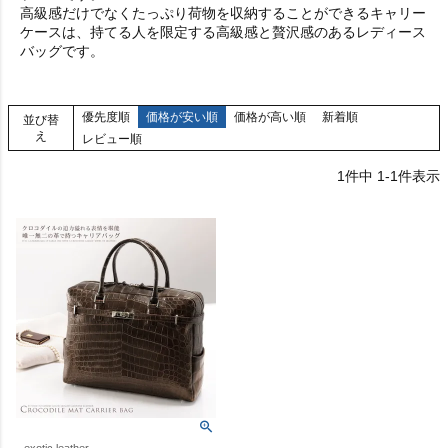
高級感だけでなくたっぷり荷物を収納することができるキャリー
ケースは、持てる人を限定する高級感と贅沢感のあるレディース
バッグです。
優先度順
価格が安い順
価格が高い順
新着順
並び替
え
レビュー順
1
件中
1
-
1
件表示
exotic leather