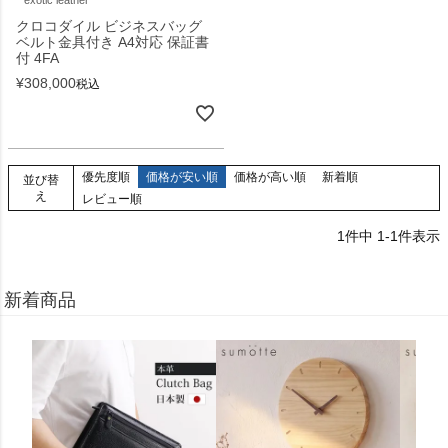
クロコダイル ビジネスバッグ
ベルト金具付き A4対応 保証書
付 4FA
¥
308,000
税込
優先度順
価格が安い順
価格が高い順
新着順
並び替
え
レビュー順
1
件中
1
-
1
件表示
新着商品