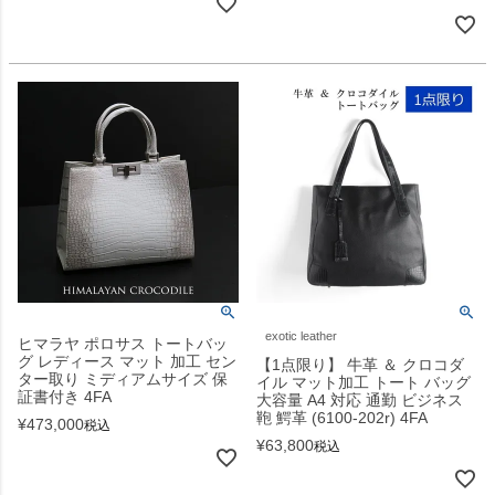
exotic leather
ヒマラヤ ポロサス トートバッ
グ レディース マット 加工 セン
【1点限り】 牛革 ＆ クロコダ
ター取り ミディアムサイズ 保
イル マット加工 トート バッグ
証書付き 4FA
大容量 A4 対応 通勤 ビジネス
鞄 鰐革 (6100-202r) 4FA
¥
473,000
税込
¥
63,800
税込