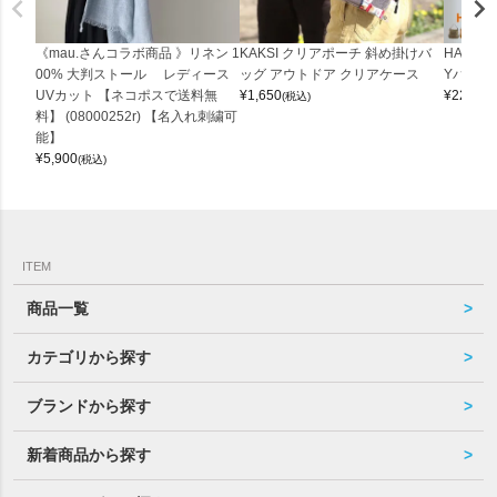
《mau.さんコラボ商品 》リネン 1
KAKSI クリアポーチ 斜め掛けバ
HALEI
00% 大判ストール レディース
ッグ アウトドア クリアケース
Yバッグ 
UVカット 【ネコポスで送料無
¥
1,650
¥
22,000
(税込)
料】 (08000252r) 【名入れ刺繍可
能】
¥
5,900
(税込)
ITEM
商品一覧
カテゴリから探す
ブランドから探す
新着商品から探す