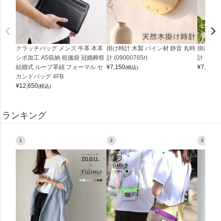
クラッチバッグ メンズ 牛革 本革
掛け時計 木製 パイン材 静音 丸時
掛け時計
シボ加工 A5収納 祝儀袋 冠婚葬祭
計 (09000765r)
計 (0900
結婚式 ループ革紐 フォーマル セ
¥
7,150
¥
7,150
(税込)
(
カンドバッグ 4FB
¥
12,650
(税込)
ランキング
1
2
3