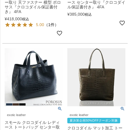
ー取り 天ファスナー 横型 ポロ
ース センター取り『クロコダイ
サス『クロコダイル保証書付
ル保証書付き』 4FA
き』 4FA
¥
385,000
税込
¥
418,000
税込
5.00
（1件）
exotic leather
exotic leather
夏決算企画50%OFFクーポン対象
スモール クロコダイル レディ
ース トートバッグ センター取
クロコダイル マット加工 トー