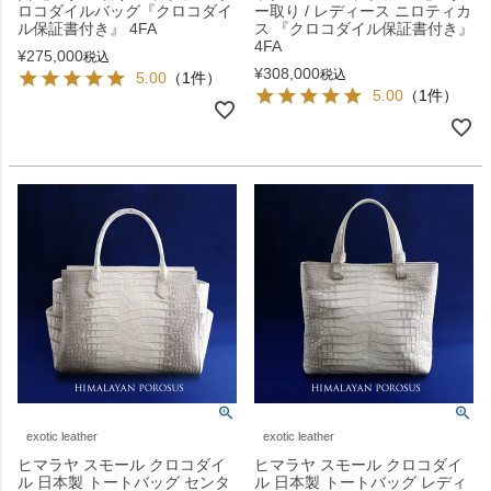
ロコダイルバッグ『クロコダイ
ー取り / レディース ニロティカ
ル保証書付き』 4FA
ス 『クロコダイル保証書付き』
4FA
¥
275,000
税込
¥
308,000
税込
5.00
（1件）
5.00
（1件）
exotic leather
exotic leather
ヒマラヤ スモール クロコダイ
ヒマラヤ スモール クロコダイ
ル 日本製 トートバッグ センタ
ル 日本製 トートバッグ レディ