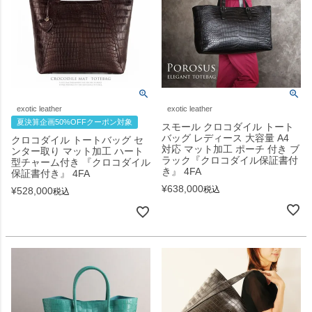
exotic leather
exotic leather
夏決算企画50%OFFクーポン対象
スモール クロコダイル トート
バッグ レディース 大容量 A4
クロコダイル トートバッグ セ
対応 マット加工 ポーチ 付き ブ
ンター取り マット加工 ハート
ラック『クロコダイル保証書付
型チャーム付き 『クロコダイル
き』 4FA
保証書付き』 4FA
¥
638,000
税込
¥
528,000
税込