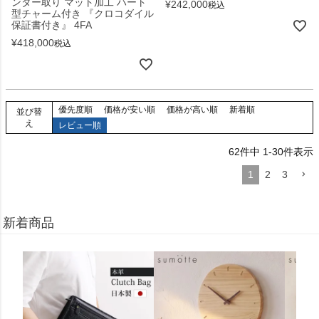
ンター取り マット加工 ハート
¥
242,000
税込
型チャーム付き 『クロコダイル
保証書付き』 4FA
¥
418,000
税込
優先度順
価格が安い順
価格が高い順
新着順
並び替
え
レビュー順
62
件中
1
-
30
件表示
1
2
3
新着商品