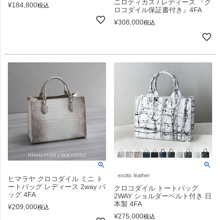
ニロティカス / レディース 『ク
¥
184,800
税込
ロコダイル保証書付き』4FA
¥
308,000
税込
exotic leather
ヒマラヤ クロコダイル ミニ ト
ートバッグ レディース 2way バ
クロコダイル トートバッグ
ッグ 4FA
2WAY ショルダーベルト付き 日
本製 4FA
¥
209,000
税込
¥
275,000
税込