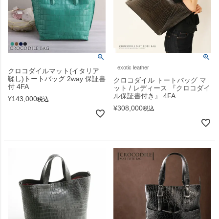
exotic leather
クロコダイルマット(イタリア
鞣し)トートバッグ 2way 保証書
クロコダイル トートバッグ マ
付 4FA
ット / レディース 『クロコダイ
ル保証書付き』 4FA
¥
143,000
税込
¥
308,000
税込