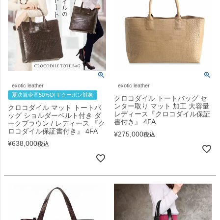
exotic leather
exotic leather
夏決算企画50%OFFクーポン対象
クロコダイル トートバッグ セ
ンター取り マット 加工 大容量
クロコダイル マット トートバ
レディース『クロコダイル保証
ッグ ショルダーベルト付き ダ
書付き』 4FA
ークブラウン / レディース 『ク
ロコダイル保証書付き』 4FA
¥
275,000
税込
¥
638,000
税込