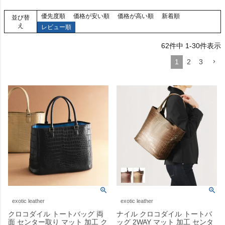
優先度順
価格が安い順
価格が高い順
新着順
並び替
え
レビュー順
62
件中
1
-
30
件表示
1
2
3
exotic leather
exotic leather
クロコダイル トートバッグ 両
ナイル クロコダイル トートバ
面 センター取り マット 加工 ク
ッグ 2WAY マット 加工 センタ