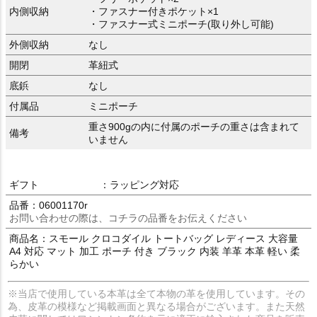
内側収納
・ファスナー付きポケット×1
・ファスナー式ミニポーチ(取り外し可能)
外側収納
なし
開閉
革紐式
底鋲
なし
付属品
ミニポーチ
重さ900gの内に付属のポーチの重さは含まれて
備考
いません
ギフト
：ラッピング対応
品番：06001170r
お問い合わせの際は、コチラの品番をお伝えください
商品名：スモール クロコダイル トートバッグ レディース 大容量
A4 対応 マット 加工 ポーチ 付き ブラック 内装 羊革 本革 軽い 柔
らかい
※当店で使用している本革は全て本物の革を使用しています。その
為、皮革の模様など掲載画面と異なる場合がございます。また天然