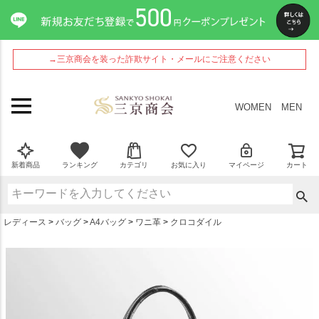
ペー
ジト
ップ
へ
→三京商会を装った詐欺サイト・メールにご注意ください
WOMEN
MEN
新着商品
ランキング
カテゴリ
お気に入り
マイページ
カート
レディース
バッグ
A4バッグ
ワニ革
クロコダイル