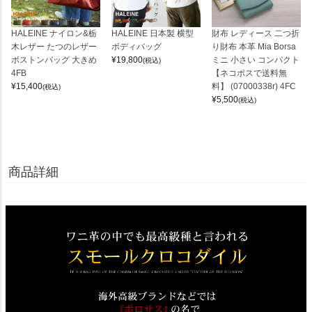
HALEINE ナイロン&栃
HALEINE 日本製 横型
財布 レディース 二つ折
木レザー たつのレザー
ボディバッグ
り財布 本革 Mia Borsa
ボストンバッグ 大きめ
¥
19,800
ミニ 小さい コンパクト
(税込)
4FB
【ネコポスで送料無
¥
15,400
料】 (07000338r) 4FC
(税込)
¥
5,500
(税込)
商品詳細