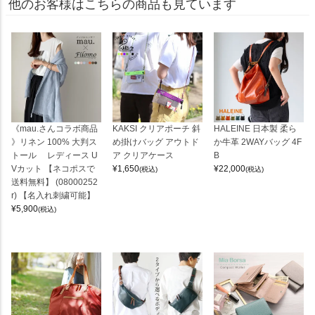
他のお客様はこちらの商品も見ています
《mau.さんコラボ商品
KAKSI クリアポーチ 斜
HALEINE 日本製 柔ら
》リネン 100% 大判ス
め掛けバッグ アウトド
か牛革 2WAYバッグ 4F
トール レディース U
ア クリアケース
B
Vカット 【ネコポスで
¥
1,650
¥
22,000
(税込)
(税込)
送料無料】 (08000252
r) 【名入れ刺繍可能】
¥
5,900
(税込)