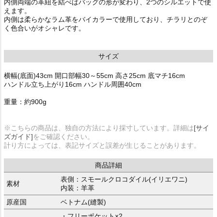
内側両端の革紐を結べばバッグの形が変わり、2つのシルエットで使
えます。
内側は柔らかなラム革をバイカラーで使用しており、チラリとのぞ
く色合いがオシャレです。
サイズ
横幅(底面)43cm 開口部幅30～55cm 高さ25cm 底マチ16cm
ハンドル立ち上がり16cm ハンドル周囲40cm
重量：約900g
※こちらの商品は、独自の方法により採寸しています。詳細は
[サイ
ズガイド]
をご確認ください。
計り方によっては、表記サイズと誤差が生じることがあります。
商品詳細
表側：スモールクロコダイル(イリエワニ)
素材
内装：羊革
原産国
ベトナム(縫製)
・フリーポケット×2