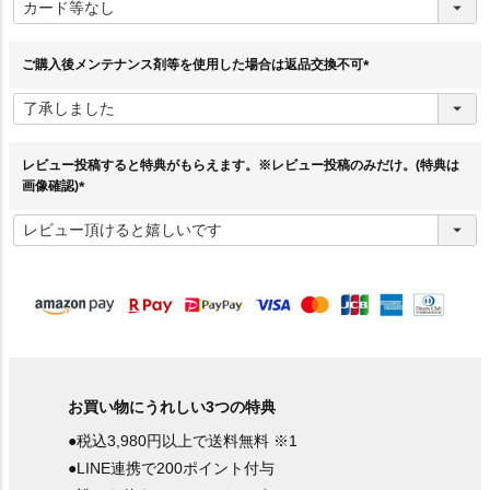
必
須
)
ご購入後メンテナンス剤等を使用した場合は返品交換不可
(
必
須
)
レビュー投稿すると特典がもらえます。※レビュー投稿のみだけ。(特典は
画像確認)
(
必
須
)
お買い物にうれしい3つの特典
●税込3,980円以上で送料無料 ※1
●LINE連携で200ポイント付与