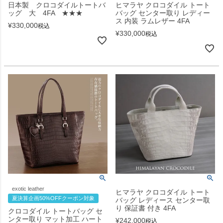
日本製 クロコダイルトートバ
ヒマラヤ クロコダイル トート
ッグ 大 4FA ★★★
バッグ センター取り レディー
ス 内装 ラムレザー 4FA
¥
330,000
税込
¥
330,000
税込
exotic leather
ヒマラヤ クロコダイル トート
夏決算企画50%OFFクーポン対象
バッグ レディース センター取
り 保証書 付き 4FA
クロコダイル トートバッグ セ
ンター取り マット加工 ハート
¥
242,000
税込