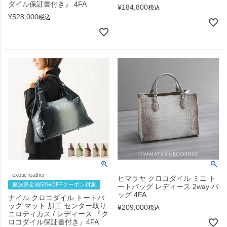
ダイル保証書付き』 4FA
¥
184,800
税込
¥
528,000
税込
exotic leather
ヒマラヤ クロコダイル ミニ ト
夏決算企画50%OFFクーポン対象
ートバッグ レディース 2way バ
ッグ 4FA
ナイル クロコダイル トートバ
ッグ マット 加工 センター取り
¥
209,000
税込
ニロティカス / レディース 『ク
ロコダイル保証書付き』4FA