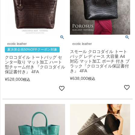
exotic leather
exotic leather
夏決算企画50%OFFクーポン対象
スモール クロコダイル トート
バッグ レディース 大容量 A4
クロコダイル トートバッグ セ
対応 マット加工 ポーチ 付き ブ
ンター取り マット加工 ハート
ラック『クロコダイル保証書付
型チャーム付き 『クロコダイル
き』 4FA
保証書付き』 4FA
¥
638,000
税込
¥
528,000
税込