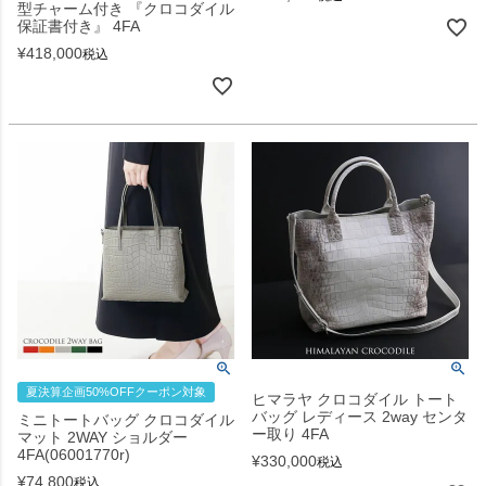
型チャーム付き 『クロコダイル
保証書付き』 4FA
¥
418,000
税込
夏決算企画50%OFFクーポン対象
ヒマラヤ クロコダイル トート
バッグ レディース 2way センタ
ミニトートバッグ クロコダイル
ー取り 4FA
マット 2WAY ショルダー
4FA(06001770r)
¥
330,000
税込
¥
74,800
税込