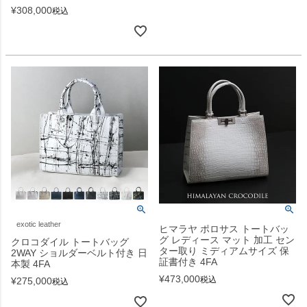
¥
308,000
税込
exotic leather
ヒマラヤ ポロサス トートバッ
グ レディース マット 加工 セン
クロコダイル トートバッグ
ター取り ミディアムサイズ 保
2WAY ショルダーベルト付き 日
証書付き 4FA
本製 4FA
¥
473,000
税込
¥
275,000
税込