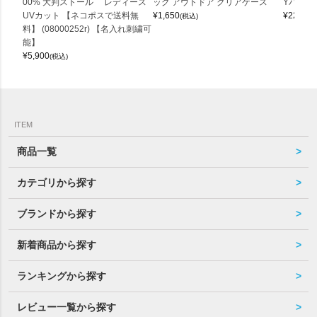
00% 大判ストール レディース
ッグ アウトドア クリアケース
Yバッグ 
UVカット 【ネコポスで送料無
¥
1,650
¥
22,000
(税込)
料】 (08000252r) 【名入れ刺繍可
能】
¥
5,900
(税込)
ITEM
商品一覧
カテゴリから探す
ブランドから探す
新着商品から探す
ランキングから探す
レビュー一覧から探す