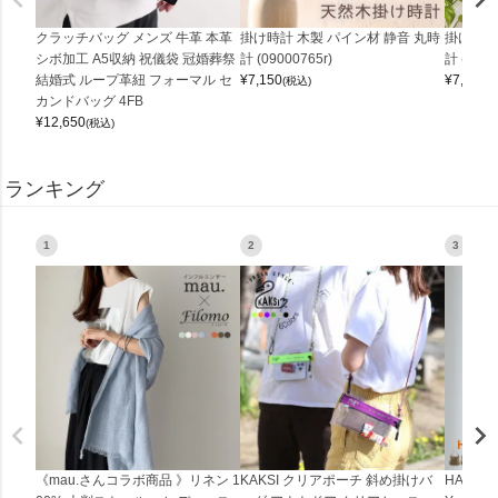
クラッチバッグ メンズ 牛革 本革
掛け時計 木製 パイン材 静音 丸時
掛け時計
シボ加工 A5収納 祝儀袋 冠婚葬祭
計 (09000765r)
計 (0900
結婚式 ループ革紐 フォーマル セ
¥
7,150
¥
7,150
(税込)
(
カンドバッグ 4FB
¥
12,650
(税込)
ランキング
1
2
3
《mau.さんコラボ商品 》リネン 1
KAKSI クリアポーチ 斜め掛けバ
HALEI