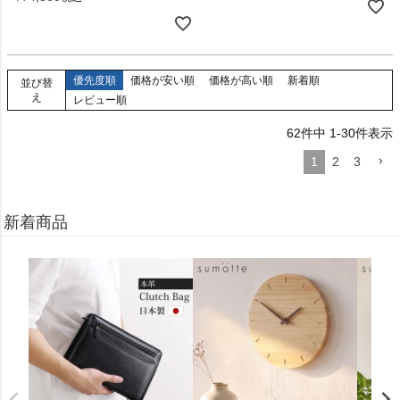
優先度順
価格が安い順
価格が高い順
新着順
並び替
え
レビュー順
62
件中
1
-
30
件表示
1
2
3
新着商品