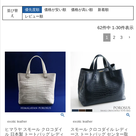
優先度順
価格が安い順
価格が高い順
新着順
並び替
え
レビュー順
62
件中
1
-
30
件表示
1
2
3
exotic leather
exotic leather
ヒマラヤ スモール クロコダイ
スモール クロコダイル レディ
ル 日本製 トートバッグ レディ
ース トートバッグ センター取