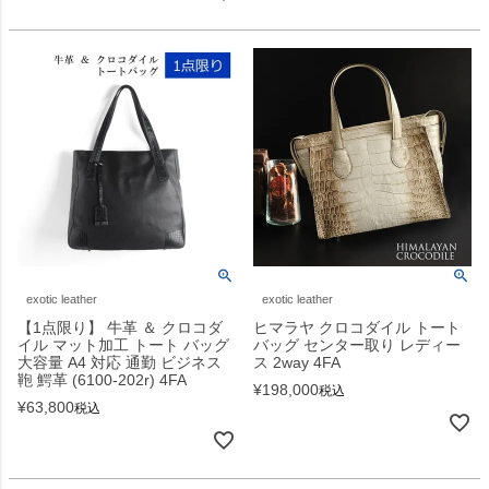
exotic leather
exotic leather
【1点限り】 牛革 ＆ クロコダ
ヒマラヤ クロコダイル トート
イル マット加工 トート バッグ
バッグ センター取り レディー
大容量 A4 対応 通勤 ビジネス
ス 2way 4FA
鞄 鰐革 (6100-202r) 4FA
¥
198,000
税込
¥
63,800
税込