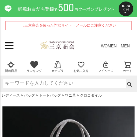
ペー
ジト
ップ
へ
→三京商会を装った詐欺サイト・メールにご注意ください
WOMEN
MEN
新着商品
ランキング
カテゴリ
お気に入り
マイページ
カート
レディース
バッグ
トートバッグ
ワニ革
クロコダイル