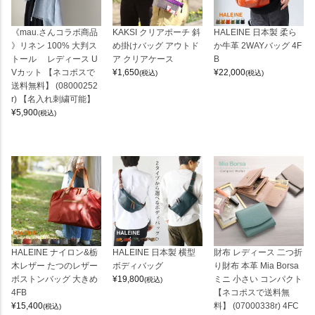
《mau.さんコラボ商品
KAKSI クリアポーチ 斜
HALEINE 日本製 柔ら
》リネン 100% 大判ス
め掛けバッグ アウトド
か牛革 2WAYバッグ 4F
トール レディース U
ア クリアケース
B
Vカット 【ネコポスで
¥
1,650
¥
22,000
(税込)
(税込)
送料無料】 (08000252
r) 【名入れ刺繍可能】
¥
5,900
(税込)
HALEINE ナイロン&栃
HALEINE 日本製 横型
財布 レディース 二つ折
木レザー たつのレザー
ボディバッグ
り財布 本革 Mia Borsa
ボストンバッグ 大きめ
¥
19,800
ミニ 小さい コンパクト
(税込)
4FB
【ネコポスで送料無
¥
15,400
料】 (07000338r) 4FC
(税込)