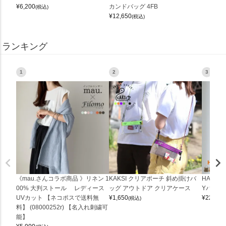
¥
6,200
カンドバッグ 4FB
(税込)
¥
12,650
(税込)
ランキング
1
2
3
《mau.さんコラボ商品 》リネン 1
KAKSI クリアポーチ 斜め掛けバ
HALEI
00% 大判ストール レディース
ッグ アウトドア クリアケース
Yバッグ 
UVカット 【ネコポスで送料無
¥
1,650
¥
22,000
(税込)
料】 (08000252r) 【名入れ刺繍可
能】