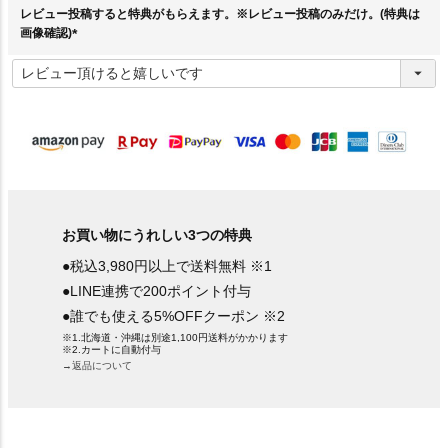
レビュー投稿すると特典がもらえます。※レビュー投稿のみだけ。(特典は
画像確認)
(
必
須
)
お買い物にうれしい3つの特典
●税込3,980円以上で送料無料 ※1
●LINE連携で200ポイント付与
●誰でも使える5%OFFクーポン ※2
※1.北海道・沖縄は別途1,100円送料がかかります
※2.カートに自動付与
→返品について