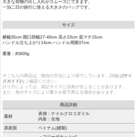
大きな荷物の出し入れがスムーズにできます。
一泊二日の旅行に使える大きさのバッグです。
サイズ
横幅35cm 開口部幅27-40cm 高さ23cm 底マチ15cm
ハンドル立ち上がり14cm ハンドル周囲37cm
重量：約600g
※こちらの商品は、独自の方法により採寸しています。詳細は
[サイ
ズガイド]
をご確認ください。
計り方によっては、表記サイズと誤差が生じることがあります。
また、色やサイズにより重さが若干異なる場合があります。
商品詳細
表側：ナイルクロコダイル
素材
内装：生地
原産国
ベトナム(縫製)
・フリーポケット×1