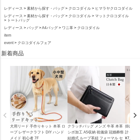
レディース
素材から探す・バッグ
クロコダイル
ヒマラヤクロコダイル
レディース
素材から探す・バッグ
クロコダイル
マットクロコダイル
トートバッグ
レディース
バッグ
A4バッグ
ワニ革
クロコダイル
item
event
クロコダイルフェア
新着商品
犬用リード 手作りキット 本革 ロ
クラッチバッグ メンズ 牛革 本革
掛け時計
ープ レザークラフト DIY ハンド
シボ加工 A5収納 祝儀袋 冠婚葬祭
計 (0900
メイド 初心者 7F
結婚式 ループ革紐 フォーマル セ
¥
7,150
(