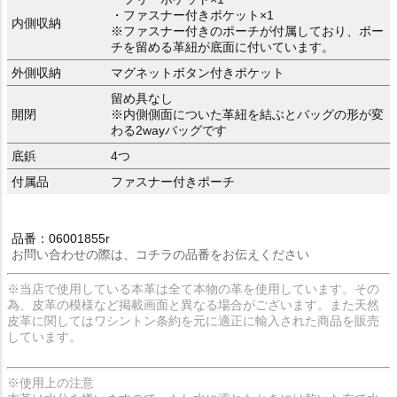
・ファスナー付きポケット×1
内側収納
※ファスナー付きのポーチが付属しており、ポー
チを留める革紐が底面に付いています。
外側収納
マグネットボタン付きポケット
留め具なし
開閉
※内側側面についた革紐を結ぶとバッグの形が変
わる2wayバッグです
底鋲
4つ
付属品
ファスナー付きポーチ
品番：06001855r
お問い合わせの際は、コチラの品番をお伝えください
※当店で使用している本革は全て本物の革を使用しています。その
為、皮革の模様など掲載画面と異なる場合がございます。また天然
皮革に関してはワシントン条約を元に適正に輸入された商品を販売
しています。
※使用上の注意