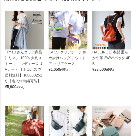
《mau.さんコラボ商品
KAKSI クリアポーチ 斜
HALEINE 日本製 柔ら
》リネン 100% 大判ス
め掛けバッグ アウトド
か牛革 2WAYバッグ 4F
トール レディース U
ア クリアケース
B
Vカット 【ネコポスで
¥
1,650
¥
22,000
(税込)
(税込)
送料無料】 (08000252
r) 【名入れ刺繍可能】
¥
5,900
(税込)