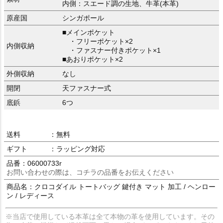
内側：スエード調の生地、牛革(本革)
原産国
シンガポール
■メインポケット
・フリーポケット×2
内側収納
・ファスナー付きポケット×1
■あおりポケット×2
外側収納
なし
開閉
天ファスナー式
底鋲
6つ
送料
：無料
ギフト
：ラッピング対応
品番：06000733r
お問い合わせの際は、コチラの品番をお伝えください
商品名：クロコダイル トートバッグ 鍵付き マット 加工 / ヘンロー
ン / レディース
※当店で使用している本革は全て本物の革を使用しています。その