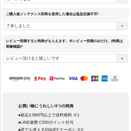
須
)
ご購入後メンテナンス剤等を使用した場合は返品交換不可
(
必
須
)
レビュー投稿すると特典がもらえます。※レビュー投稿のみだけ。(特典は
画像確認)
(
必
須
)
お買い物にうれしい3つの特典
●税込3,980円以上で送料無料 ※1
●LINE連携で200ポイント付与
●誰でも使える5%OFFクーポン ※2