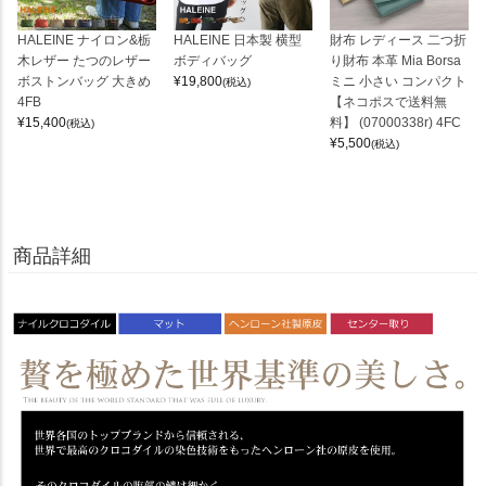
HALEINE ナイロン&栃
HALEINE 日本製 横型
財布 レディース 二つ折
木レザー たつのレザー
ボディバッグ
り財布 本革 Mia Borsa
ボストンバッグ 大きめ
¥
19,800
ミニ 小さい コンパクト
(税込)
4FB
【ネコポスで送料無
¥
15,400
料】 (07000338r) 4FC
(税込)
¥
5,500
(税込)
商品詳細