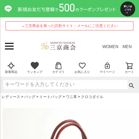
ペー
ジト
ップ
へ
→三京商会を装った詐欺サイト・メールにご注意ください
WOMEN
MEN
新着商品
ランキング
カテゴリ
お気に入り
マイページ
カート
レディース
バッグ
トートバッグ
ワニ革
クロコダイル