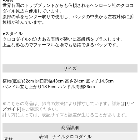
世界各国のトップブランドからも信頼されるヘンローン社のクロコ
ダイル原皮を使用しています。
腹部の革をセンター取りで使用し、バッグの中央から左右対称に腑
模様が並んでいます。
●スタイル
クロコダイルの迫力ある表情が装いに高級感をプラスします。
上品な形なのでフォーマルな場でも活躍できるバッグです。
サイズ
横幅(底面)32cm 開口部幅43cm 高さ24cm 底マチ14.5cm
ハンドル立ち上がり13.5cm ハンドル周囲36cm
※こちらの商品は、独自の方法により採寸しています。詳細は
[サイ
ズガイド]
をご確認ください。
計り方によっては、表記サイズと誤差が生じることがあります。
商品詳細
表側：ナイルクロコダイル
素材