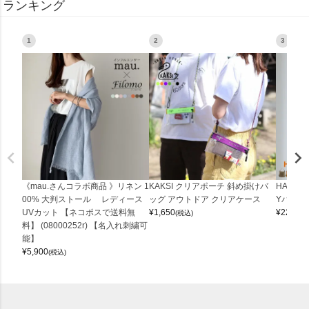
ランキング
1
2
3
《mau.さんコラボ商品 》リネン 1
KAKSI クリアポーチ 斜め掛けバ
HALEI
00% 大判ストール レディース
ッグ アウトドア クリアケース
Yバッグ 
UVカット 【ネコポスで送料無
¥
1,650
¥
22,000
(税込)
料】 (08000252r) 【名入れ刺繍可
能】
¥
5,900
(税込)