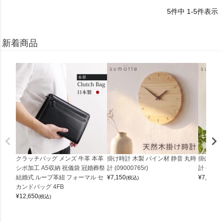
5
件中
1
-
5
件表示
新着商品
クラッチバッグ メンズ 牛革 本革
掛け時計 木製 パイン材 静音 丸時
掛け時計
シボ加工 A5収納 祝儀袋 冠婚葬祭
計 (09000765r)
計 (0900
結婚式 ループ革紐 フォーマル セ
¥
7,150
¥
7,150
(税込)
(
カンドバッグ 4FB
¥
12,650
(税込)