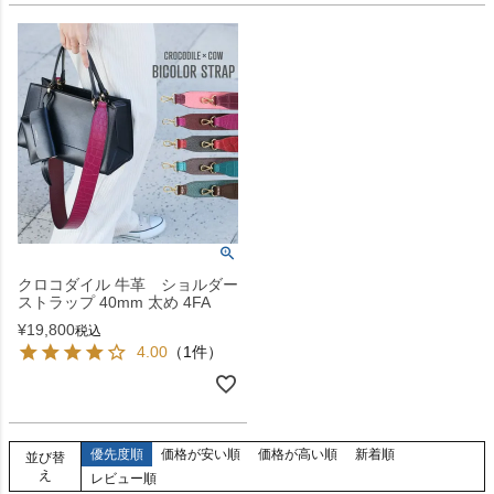
クロコダイル 牛革 ショルダー
ストラップ 40mm 太め 4FA
¥
19,800
税込
4.00
（1件）
優先度順
価格が安い順
価格が高い順
新着順
並び替
え
レビュー順