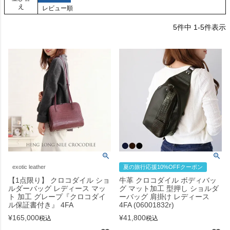
え
レビュー順
5
件中
1
-
5
件表示
exotic leather
夏の旅行応援10%OFFクーポン
【1点限り】 クロコダイル ショ
牛革 クロコダイル ボディバッ
ルダーバッグ レディース マッ
グ マット加工 型押し ショルダ
ト 加工 グレープ『クロコダイ
ーバッグ 肩掛け レディース
ル保証書付き』 4FA
4FA (06001832r)
¥
165,000
¥
41,800
税込
税込