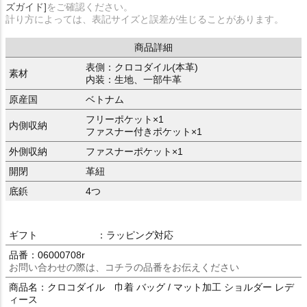
ズガイド]
をご確認ください。
計り方によっては、表記サイズと誤差が生じることがあります。
商品詳細
表側：クロコダイル(本革)
素材
内装：生地、一部牛革
原産国
ベトナム
フリーポケット×1
内側収納
ファスナー付きポケット×1
外側収納
ファスナーポケット×1
開閉
革紐
底鋲
4つ
ギフト
：ラッピング対応
品番：06000708r
お問い合わせの際は、コチラの品番をお伝えください
商品名：クロコダイル 巾着 バッグ / マット加工 ショルダー レデ
ィース