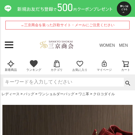
ペー
ジト
ップ
へ
→三京商会を装った詐欺サイト・メールにご注意ください
WOMEN
MEN
新着商品
ランキング
カテゴリ
お気に入り
マイページ
カート
レディース
バッグ
ワンショルダーバッグ
ワニ革
クロコダイル