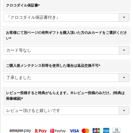
クロコダイル保証書
(
必
須
)
お客様にて別ページの有料ギフトを購入頂いた方のみカードをご選択くださ
い
(
必
須
)
ご購入後メンテナンス剤等を使用した場合は返品交換不可
(
必
須
)
レビュー投稿すると特典がもらえます。※レビュー投稿のみだけ。(特典は
画像確認)
(
必
須
)