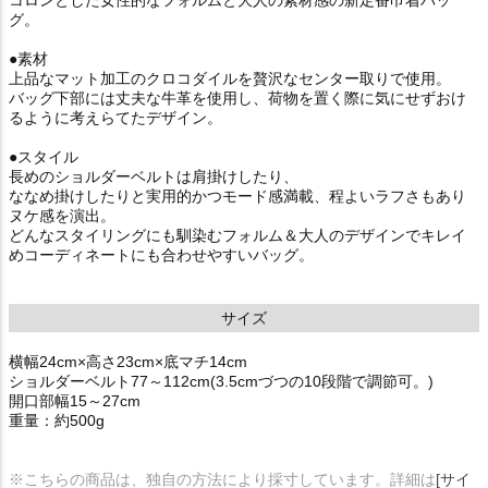
コロンとした女性的なフォルムと大人の素材感の新定番巾着バッ
グ。
●素材
上品なマット加工のクロコダイルを贅沢なセンター取りで使用。
バッグ下部には丈夫な牛革を使用し、荷物を置く際に気にせずおけ
るように考えらてたデザイン。
●スタイル
長めのショルダーベルトは肩掛けしたり、
ななめ掛けしたりと実用的かつモード感満載、程よいラフさもあり
ヌケ感を演出。
どんなスタイリングにも馴染むフォルム＆大人のデザインでキレイ
めコーディネートにも合わせやすいバッグ。
サイズ
横幅24cm×高さ23cm×底マチ14cm
ショルダーベルト77～112cm(3.5cmづつの10段階で調節可。)
開口部幅15～27cm
重量：約500g
※こちらの商品は、独自の方法により採寸しています。詳細は
[サイ