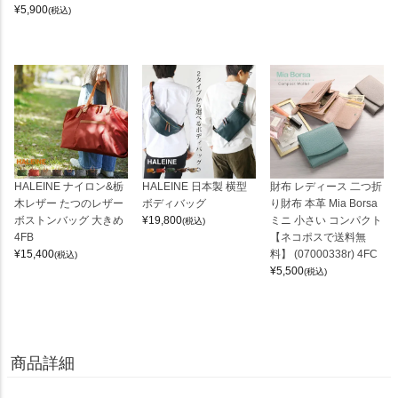
¥
5,900
(税込)
HALEINE ナイロン&栃
HALEINE 日本製 横型
財布 レディース 二つ折
木レザー たつのレザー
ボディバッグ
り財布 本革 Mia Borsa
ボストンバッグ 大きめ
¥
19,800
ミニ 小さい コンパクト
(税込)
4FB
【ネコポスで送料無
¥
15,400
料】 (07000338r) 4FC
(税込)
¥
5,500
(税込)
商品詳細