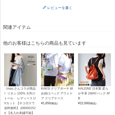
レビューを書く
関連アイテム
他のお客様はこちらの商品も見ています
《mau.さんコラボ商品
KAKSI クリアポーチ 斜
HALEINE 日本製 柔ら
》リネン 100% 大判ス
め掛けバッグ アウトド
か牛革 2WAYバッグ 4F
トール レディース U
ア クリアケース
B
Vカット 【ネコポスで
¥
1,650
¥
22,000
(税込)
(税込)
送料無料】 (08000252
r) 【名入れ刺繍可能】