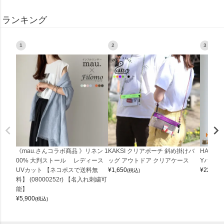
ランキング
1
2
3
《mau.さんコラボ商品 》リネン 1
KAKSI クリアポーチ 斜め掛けバ
HALEI
00% 大判ストール レディース
ッグ アウトドア クリアケース
Yバッグ 
UVカット 【ネコポスで送料無
¥
1,650
¥
22,000
(税込)
料】 (08000252r) 【名入れ刺繍可
能】
¥
5,900
(税込)