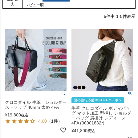
え
レビュー順
5
件中
1
-
5
件表示
夏の旅行応援10%OFFクーポン
クロコダイル 牛革 ショルダー
ストラップ 40mm 太め 4FA
牛革 クロコダイル ボディバッ
グ マット加工 型押し ショルダ
¥
19,800
税込
ーバッグ 肩掛け レディース
4.00
（1件）
4FA (06001832r)
¥
41,800
税込