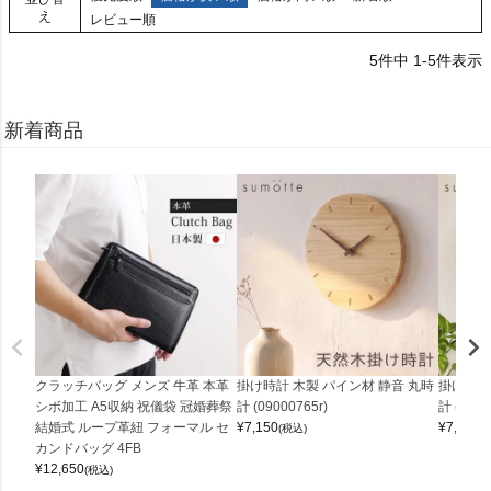
え
レビュー順
5
件中
1
-
5
件表示
新着商品
クラッチバッグ メンズ 牛革 本革
掛け時計 木製 パイン材 静音 丸時
掛け時計
シボ加工 A5収納 祝儀袋 冠婚葬祭
計 (09000765r)
計 (0900
結婚式 ループ革紐 フォーマル セ
¥
7,150
¥
7,150
(税込)
(
カンドバッグ 4FB
¥
12,650
(税込)