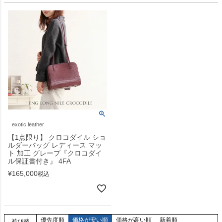
exotic leather
【1点限り】 クロコダイル ショ
ルダーバッグ レディース マッ
ト 加工 グレープ『クロコダイ
ル保証書付き』 4FA
¥
165,000
税込
優先度順
価格が安い順
価格が高い順
新着順
並び替