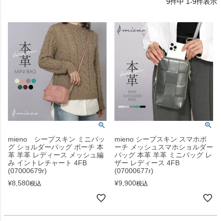
9
件中
1
-
9
件表示
mieno シープスキン ミニバッ
mieno シープスキン スマホポ
グ ショルダーバッグ ポーチ 本
ーチ メッシュスマホショルダー
革 羊革 レディース メッシュ編
バッグ 本革 羊革 ミニバッグ レ
み イントレチャート 4FB
ザー レディース 4FB
(07000679r)
(07000677r)
¥
8,580
¥
9,900
税込
税込