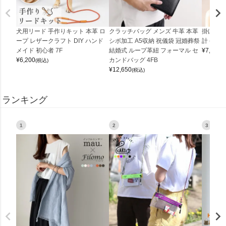
犬用リード 手作りキット 本革 ロ
クラッチバッグ メンズ 牛革 本革
掛け時計
ープ レザークラフト DIY ハンド
シボ加工 A5収納 祝儀袋 冠婚葬祭
計 (0900
メイド 初心者 7F
結婚式 ループ革紐 フォーマル セ
¥
7,150
(
¥
6,200
カンドバッグ 4FB
(税込)
¥
12,650
(税込)
ランキング
1
2
3