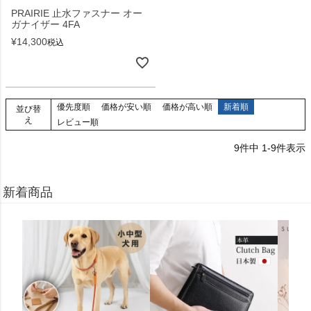
PRAIRIE 止水ファスナー オー
ガナイザー 4FA
¥
14,300
税込
優先度順
価格が安い順
価格が高い順
新着順
並び替
え
レビュー順
9
件中
1
-
9
件表示
新着商品