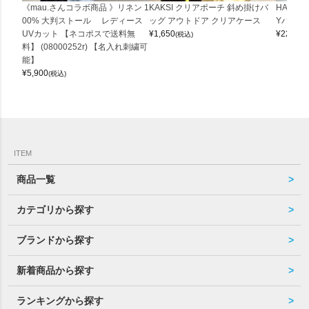
《mau.さんコラボ商品 》リネン 1
KAKSI クリアポーチ 斜め掛けバ
HALEI
00% 大判ストール レディース
ッグ アウトドア クリアケース
Yバッグ 
UVカット 【ネコポスで送料無
¥
1,650
¥
22,000
(税込)
料】 (08000252r) 【名入れ刺繍可
能】
¥
5,900
(税込)
ITEM
商品一覧
カテゴリから探す
ブランドから探す
新着商品から探す
ランキングから探す