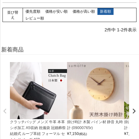
優先度順
価格が安い順
価格が高い順
新着順
並び替
え
レビュー順
2
件中
1
-
2
件表示
新着商品
クラッチバッグ メンズ 牛革 本革
掛け時計 木製 パイン材 静音 丸時
掛け時計
シボ加工 A5収納 祝儀袋 冠婚葬祭
計 (09000765r)
計 (0900
結婚式 ループ革紐 フォーマル セ
¥
7,150
¥
7,150
(税込)
(