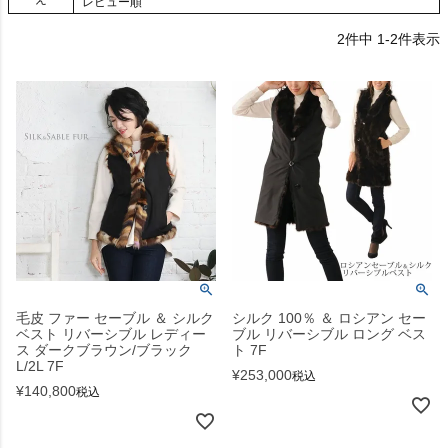
レビュー順
2
件中
1
-
2
件表示
毛皮 ファー セーブル ＆ シルク
シルク 100％ ＆ ロシアン セー
ベスト リバーシブル レディー
ブル リバーシブル ロング ベス
ス ダークブラウン/ブラック
ト 7F
L/2L 7F
¥
253,000
税込
¥
140,800
税込