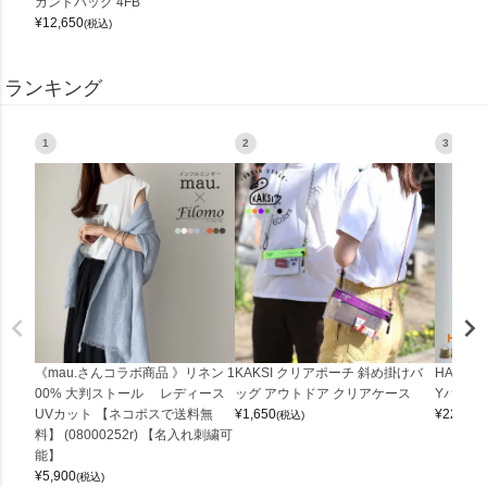
カンドバッグ 4FB
¥
12,650
(税込)
ランキング
1
2
3
《mau.さんコラボ商品 》リネン 1
KAKSI クリアポーチ 斜め掛けバ
HALEI
00% 大判ストール レディース
ッグ アウトドア クリアケース
Yバッグ 
UVカット 【ネコポスで送料無
¥
1,650
¥
22,000
(税込)
料】 (08000252r) 【名入れ刺繍可
能】
¥
5,900
(税込)