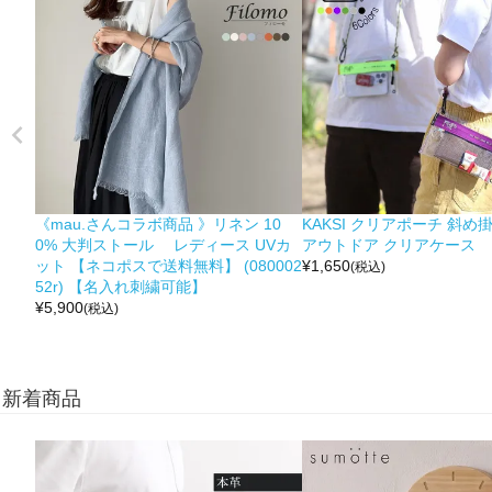
《mau.さんコラボ商品 》リネン 10
KAKSI クリアポーチ 斜め
0% 大判ストール レディース UVカ
アウトドア クリアケース
ット 【ネコポスで送料無料】 (080002
¥
1,650
(税込)
52r) 【名入れ刺繍可能】
¥
5,900
(税込)
新着商品