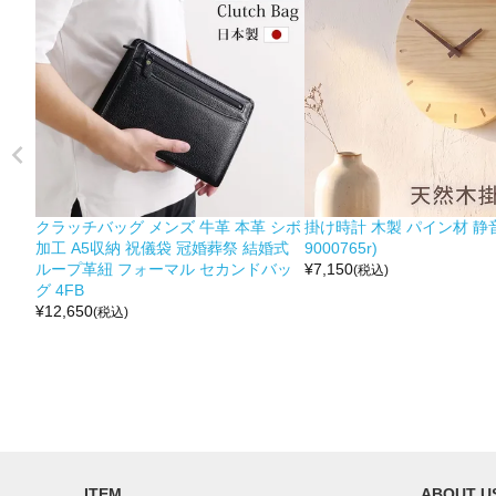
クラッチバッグ メンズ 牛革 本革 シボ
掛け時計 木製 パイン材 静音
加工 A5収納 祝儀袋 冠婚葬祭 結婚式
9000765r)
ループ革紐 フォーマル セカンドバッ
¥
7,150
(税込)
グ 4FB
¥
12,650
(税込)
ITEM
ABOUT U