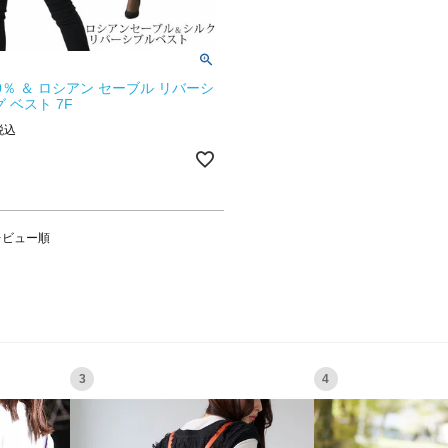
0％ ＆ ロシアン セーブル リバーシ
 ベスト 7F
税込
レビュー順
3
4