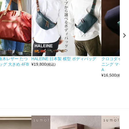
&栃木レザー たつ
HALEINE 日本製 横型 ボディバッグ
クロコダイル 
グ 大きめ 4FB
¥
19,800
ニング マット 
(税込)
A
¥
16,500
(税込)