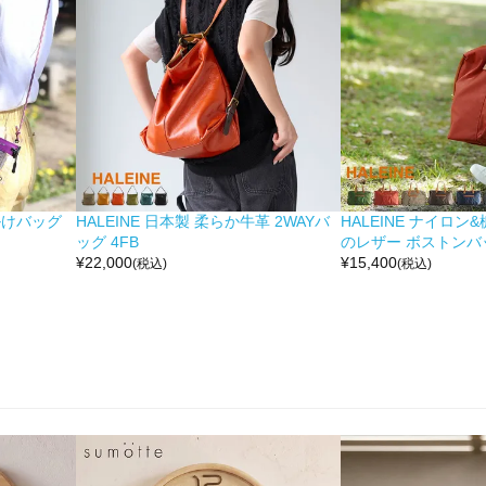
掛けバッグ
HALEINE 日本製 柔らか牛革 2WAYバ
HALEINE ナイロン
ッグ 4FB
のレザー ボストンバッ
¥
22,000
¥
15,400
(税込)
(税込)