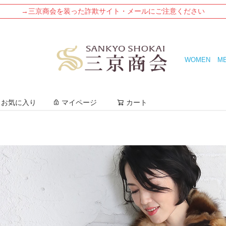
→三京商会を装った詐欺サイト・メールにご注意ください
WOMEN
M
検索
お気に入り
マイページ
カート