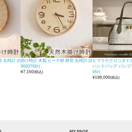
 丸時計 (0
掛け時計 木製 ビーチ材 静音 丸時計 (0
ヒマラヤクロコダイル 
9000766r)
ハンドバッグ バンブー留
¥
7,150
45r)
(税込)
¥
198,000
(税込)
S
MY PAGE