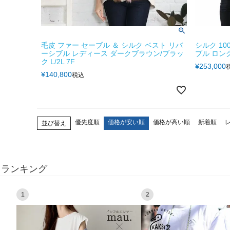
毛皮 ファー セーブル ＆ シルク ベスト リバ
シルク 10
ーシブル レディース ダークブラウン/ブラッ
ブル ロング
ク L/2L 7F
¥
253,000
¥
140,800
税込
優先度順
価格が安い順
価格が高い順
新着順
並び替え
ランキング
1
2