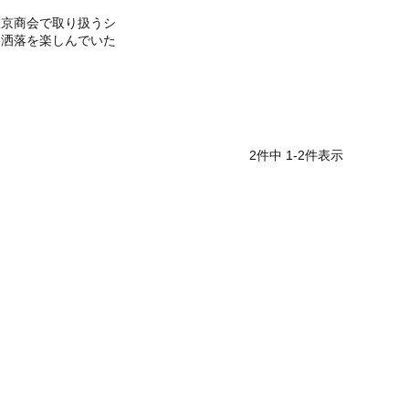
三京商会で取り扱うシ
お洒落を楽しんでいた
2
件中
1
-
2
件表示