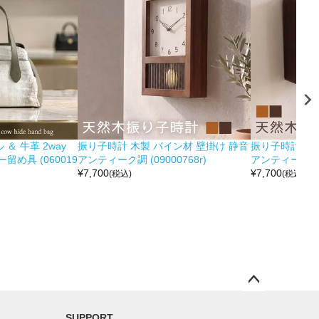
＆ 牛革 2way
振り子時計 木製 パイン材 壁掛け 静音
振り子時計 木製
め具 (060019
アンティーク調 (09000768r)
アンティーク調 (0
¥
7,700
¥
7,700
(税込)
(税込)
ペー
ジト
SUPPORT