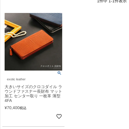
1
件中
1
-
1
件表示
exotic leather
大きいサイズのクロコダイル ラ
ウンドファスナー長財布 マット
加工 センター取り 一枚革 薄型
4FA
¥
70,400
税込