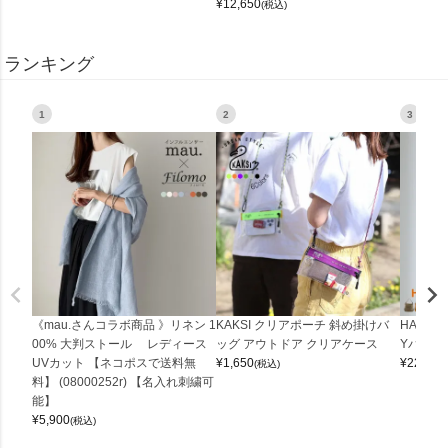
¥
12,650
(税込)
ランキング
1
2
3
《mau.さんコラボ商品 》リネン 1
KAKSI クリアポーチ 斜め掛けバ
HALEI
00% 大判ストール レディース
ッグ アウトドア クリアケース
Yバッグ 
UVカット 【ネコポスで送料無
¥
1,650
¥
22,000
(税込)
料】 (08000252r) 【名入れ刺繍可
能】
¥
5,900
(税込)