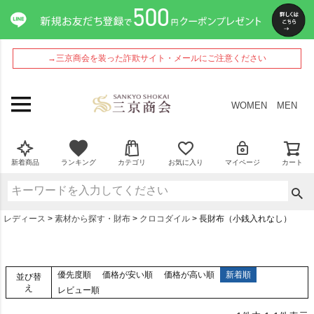
→三京商会を装った詐欺サイト・メールにご注意ください
WOMEN
MEN
新着商品
ランキング
カテゴリ
お気に入り
マイページ
カート
レディース
素材から探す・財布
クロコダイル
長財布（小銭入れなし）
優先度順
価格が安い順
価格が高い順
新着順
並び替
え
レビュー順