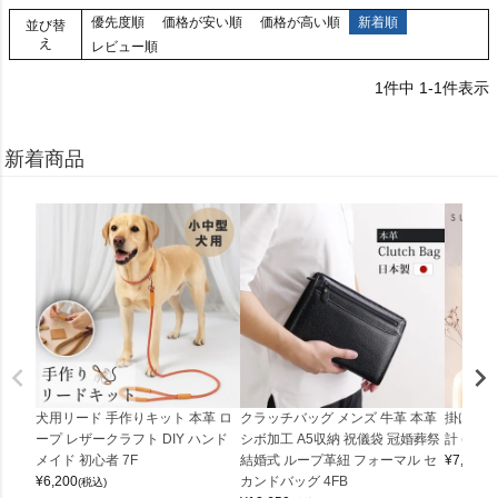
優先度順
価格が安い順
価格が高い順
新着順
並び替
え
レビュー順
1
件中
1
-
1
件表示
新着商品
犬用リード 手作りキット 本革 ロ
クラッチバッグ メンズ 牛革 本革
掛け時計
ープ レザークラフト DIY ハンド
シボ加工 A5収納 祝儀袋 冠婚葬祭
計 (0900
メイド 初心者 7F
結婚式 ループ革紐 フォーマル セ
¥
7,150
(
¥
6,200
カンドバッグ 4FB
(税込)