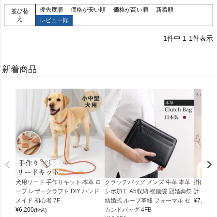
優先度順
価格が安い順
価格が高い順
新着順
並び替
え
レビュー順
1
件中
1
-
1
件表示
新着商品
犬用リード 手作りキット 本革 ロ
クラッチバッグ メンズ 牛革 本革
掛け時計
ープ レザークラフト DIY ハンド
シボ加工 A5収納 祝儀袋 冠婚葬祭
計 (0900
メイド 初心者 7F
結婚式 ループ革紐 フォーマル セ
¥
7,150
(
¥
6,200
カンドバッグ 4FB
(税込)