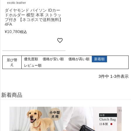
exotic leather
ダイヤモンド パイソン IDカー
ドホルダー 横型 本革 ストラッ
プ付き 【ネコポスで送料無料】
4FA
¥
10,780
税込
優先度順
価格が安い順
価格が高い順
新着順
並び替
え
レビュー順
3
件中
1
-
3
件表示
新着商品