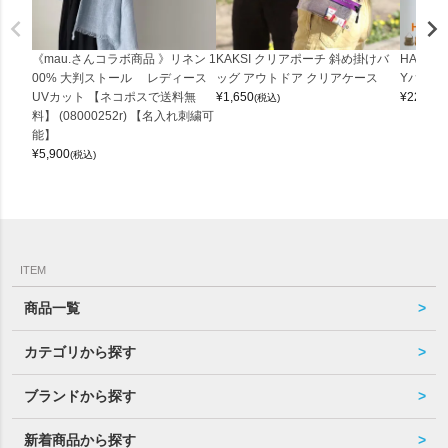
《mau.さんコラボ商品 》リネン 1
KAKSI クリアポーチ 斜め掛けバ
HALEI
00% 大判ストール レディース
ッグ アウトドア クリアケース
Yバッグ 
UVカット 【ネコポスで送料無
¥
1,650
¥
22,000
(税込)
料】 (08000252r) 【名入れ刺繍可
能】
¥
5,900
(税込)
ITEM
商品一覧
カテゴリから探す
ブランドから探す
新着商品から探す