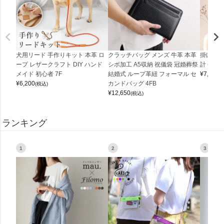
犬用リード 手作りキット 本革 ロ
クラッチバッグ メンズ 牛革 本革
掛け時計
ープ レザークラフト DIY ハンド
シボ加工 A5収納 祝儀袋 冠婚葬祭
計 (0900
メイド 初心者 7F
結婚式 ループ革紐 フォーマル セ
¥
7,150
(
¥
6,200
カンドバッグ 4FB
(税込)
¥
12,650
(税込)
ランキング
1
2
3