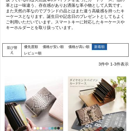
革とは一味違う、存在感がありお洒落な革小物として人気です。
また天然の革なのでブランドの品とはまた違う高級感を持ったキ
ーケースとなります。誕生日や記念日のプレゼントとしてもよく
ご利用いただいています。スマートキーに対応したキーケースや
キーホルダーとを取り扱っています。
優先度順
価格が安い順
価格が高い順
新着順
並び替
え
レビュー順
3
件中
1
-
3
件表示