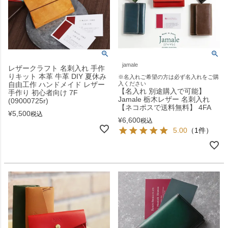
jamale
レザークラフト 名刺入れ 手作
りキット 本革 牛革 DIY 夏休み
※名入れご希望の方は必ず名入れをご購
自由工作 ハンドメイド レザー
入ください
【名入れ 別途購入で可能】
手作り 初心者向け 7F
Jamale 栃木レザー 名刺入れ
(09000725r)
【ネコポスで送料無料】 4FA
¥
5,500
税込
¥
6,600
税込
5.00
（1件）