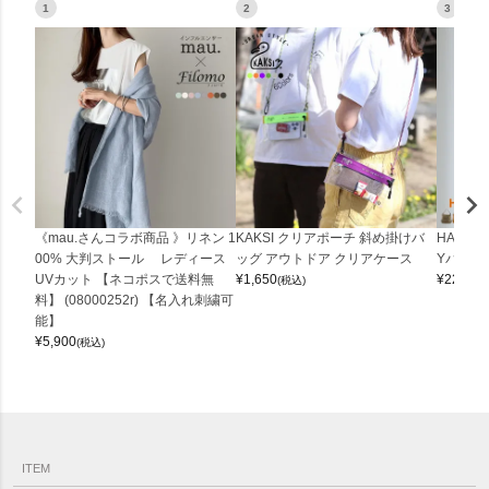
1
2
3
《mau.さんコラボ商品 》リネン 1
KAKSI クリアポーチ 斜め掛けバ
HALEI
00% 大判ストール レディース
ッグ アウトドア クリアケース
Yバッグ 
UVカット 【ネコポスで送料無
¥
1,650
¥
22,000
(税込)
料】 (08000252r) 【名入れ刺繍可
能】
¥
5,900
(税込)
ITEM