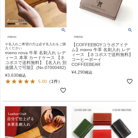
mieno
mieno
※名入れご希望の方は必ず名入れをご購
【COFFEEBOYコラボアイテ
入ください
ム】mieno 牛革 名刺入れ レデ
mieno nova 牛革 名刺入れ レデ
ィース 【ネコポスで送料無料】
ィース 本革 カードケース 【ネ
コーヒーボーイ
コポスで送料無料】【名入れ 別
COFFEEBEAR
途購入で可能】 (No.07000482)
¥
4,290
税込
¥
3,630
税込
5.00
（1件）