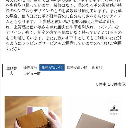
を多数取り扱っています。装飾はなく、品のある革の素材感が特
長のシンプルなデザインのものを多数取り揃えています。また革
の場合、使うほどに革が経年変化し自分らしさをあらわすアイテ
ムともなります。 上質感と使い易さを兼ね備えた牛革名刺入
れ。上質感と使い易さを兼ね備えた牛革名刺入れ。 シンプルな
デザインが多く、新卒の方でも気負いなく持っていただけるもの
をご用意しています。またお祝いギフトとしてもご利用いただけ
るようにラッピングサービスもご用意していますのでぜひご利用
ください
優先度順
価格が安い順
価格が高い順
新着順
並び替
え
レビュー順
8
件中
1
-
8
件表示