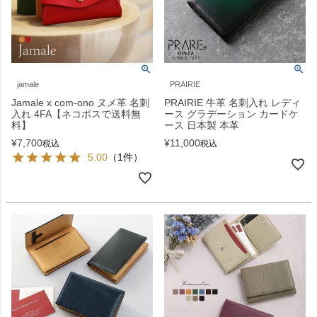
jamale
PRAIRIE
Jamale x com-ono ヌメ革 名刺
PRAIRIE 牛革 名刺入れ レディ
入れ 4FA【ネコポスで送料無
ース グラデーション カードケ
料】
ース 日本製 本革
¥
7,700
¥
11,000
税込
税込
5.00
（1件）