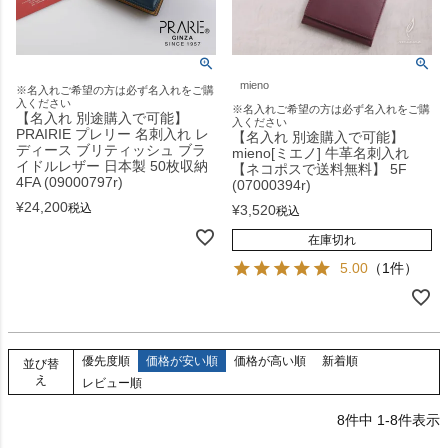
mieno
※名入れご希望の方は必ず名入れをご購
入ください
※名入れご希望の方は必ず名入れをご購
【名入れ 別途購入で可能】
入ください
PRAIRIE プレリー 名刺入れ レ
【名入れ 別途購入で可能】
ディース ブリティッシュ ブラ
mieno[ミエノ] 牛革名刺入れ
イドルレザー 日本製 50枚収納
【ネコポスで送料無料】 5F
4FA (09000797r)
(07000394r)
¥
24,200
税込
¥
3,520
税込
在庫切れ
5.00
（1件）
優先度順
価格が安い順
価格が高い順
新着順
並び替
え
レビュー順
8
件中
1
-
8
件表示