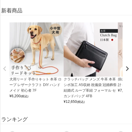
新着商品
犬用リード 手作りキット 本革 ロ
クラッチバッグ メンズ 牛革 本革
掛け時計
ープ レザークラフト DIY ハンド
シボ加工 A5収納 祝儀袋 冠婚葬祭
計 (0900
メイド 初心者 7F
結婚式 ループ革紐 フォーマル セ
¥
7,150
(
¥
6,200
カンドバッグ 4FB
(税込)
¥
12,650
(税込)
ランキング