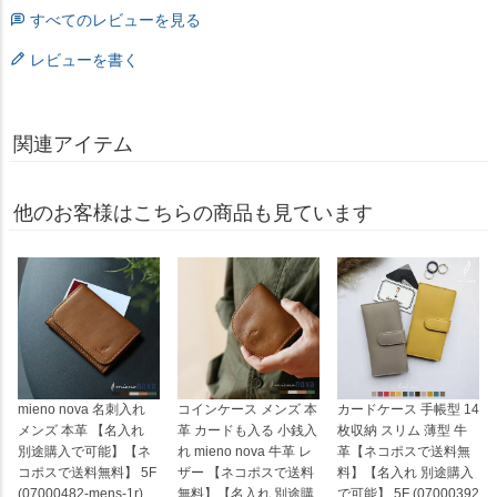
すべてのレビューを見る
レビューを書く
関連アイテム
他のお客様はこちらの商品も見ています
mieno nova 名刺入れ
コインケース メンズ 本
カードケース 手帳型 14
メンズ 本革 【名入れ
革 カードも入る 小銭入
枚収納 スリム 薄型 牛
別途購入で可能】【ネ
れ mieno nova 牛革 レ
革【ネコポスで送料無
コポスで送料無料】 5F
ザー 【ネコポスで送料
料】【名入れ 別途購入
(07000482-mens-1r)
無料】【名入れ 別途購
で可能】 5F (07000392