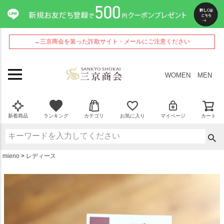
ペー
ジト
ップ
へ
→三京商会を装った詐欺サイト・メールにご注意ください
WOMEN
MEN
新着商品
ランキング
カテゴリ
お気に入り
マイページ
カート
mieno
レディース