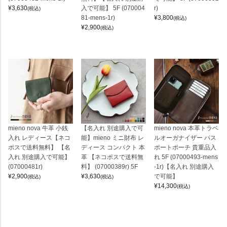
¥
3,630
入で可能】 5F (070004
r)
(税込)
81-mens-1r)
¥
3,800
(税込)
¥
2,900
(税込)
mieno nova 牛革 小銭
【名入れ 別途購入で可
mieno nova 本革トラベ
入れ レディース【ネコ
能】mieno ミニ財布 レ
ルオーガナイザー パス
ポスで送料無料】 【名
ディース コンパクト 本
ポートポーチ 貴重品入
入れ 別途購入で可能】
革 【ネコポスで送料無
れ 5F (07000493-mens
(07000481r)
料】 (07000389r) 5F
-1r)【名入れ 別途購入
¥
2,900
¥
3,630
で可能】
(税込)
(税込)
¥
14,300
(税込)