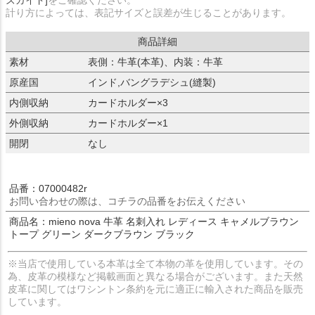
計り方によっては、表記サイズと誤差が生じることがあります。
商品詳細
素材
表側：牛革(本革)、内装：牛革
原産国
インド,バングラデシュ(縫製)
内側収納
カードホルダー×3
外側収納
カードホルダー×1
開閉
なし
品番：07000482r
お問い合わせの際は、コチラの品番をお伝えください
商品名：mieno nova 牛革 名刺入れ レディース キャメルブラウン
トープ グリーン ダークブラウン ブラック
※当店で使用している本革は全て本物の革を使用しています。その
為、皮革の模様など掲載画面と異なる場合がございます。また天然
皮革に関してはワシントン条約を元に適正に輸入された商品を販売
しています。