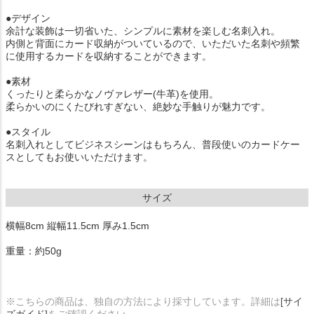
●デザイン
余計な装飾は一切省いた、シンプルに素材を楽しむ名刺入れ。
内側と背面にカード収納がついているので、いただいた名刺や頻繁
に使用するカードを収納することができます。
●素材
くったりと柔らかなノヴァレザー(牛革)を使用。
柔らかいのにくたびれすぎない、絶妙な手触りが魅力です。
●スタイル
名刺入れとしてビジネスシーンはもちろん、普段使いのカードケー
スとしてもお使いいただけます。
サイズ
横幅8cm 縦幅11.5cm 厚み1.5cm
重量：約50g
※こちらの商品は、独自の方法により採寸しています。詳細は
[サイ
ズガイド]
をご確認ください。