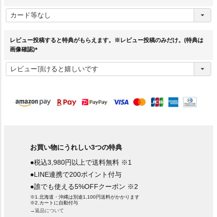
(
必
須
)
レビュー投稿すると特典がもらえます。※レビュー投稿のみだけ。(特典は
画像確認)
(
必
須
)
お買い物にうれしい3つの特典
●税込3,980円以上で送料無料 ※1
●LINE連携で200ポイント付与
●誰でも使える5%OFFクーポン ※2
※1.北海道・沖縄は別途1,100円送料がかかります
※2.カートに自動付与
→返品について