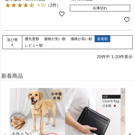
4.50
（2件）
在庫切れ
優先度順
価格が安い順
価格が高い順
新着順
並び替
え
レビュー順
20
件中
1
-
20
件表示
新着商品