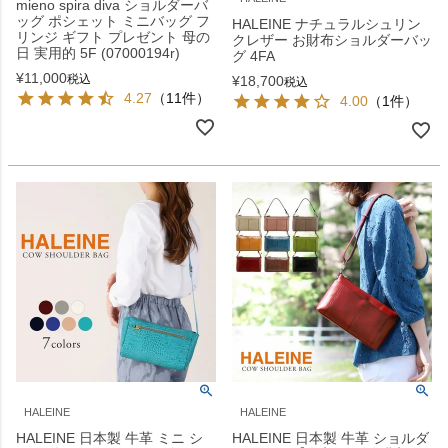
mieno spira diva ショルダーバ
ッグ ポシェット ミニバッグ フ
HALEINE ナチュラルシュリン
リンジ ギフト プレゼント 母の
クレザー お財布ショルダーバッ
日 実用的 5F (07000194r)
グ 4FA
¥
11,000
税込
¥
18,700
税込
4.27
（11件）
4.00
（1件）
HALEINE
HALEINE
HALEINE 日本製 牛革 ミニ シ
HALEINE 日本製 牛革 ショルダ