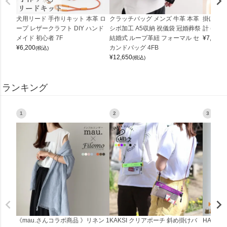
犬用リード 手作りキット 本革 ロ
クラッチバッグ メンズ 牛革 本革
掛け時計
ープ レザークラフト DIY ハンド
シボ加工 A5収納 祝儀袋 冠婚葬祭
計 (0900
メイド 初心者 7F
結婚式 ループ革紐 フォーマル セ
¥
7,150
(
¥
6,200
カンドバッグ 4FB
(税込)
¥
12,650
(税込)
ランキング
1
2
3
《mau.さんコラボ商品 》リネン 1
KAKSI クリアポーチ 斜め掛けバ
HALEI