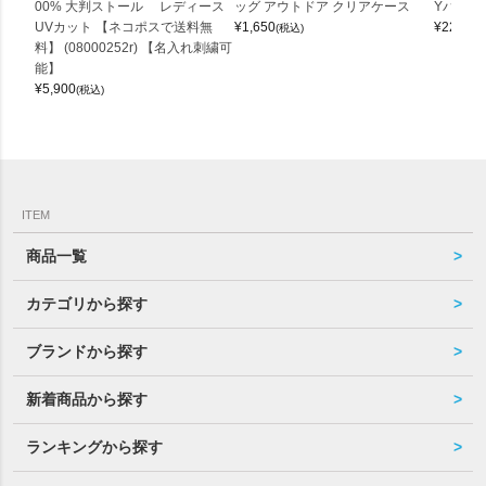
00% 大判ストール レディース
ッグ アウトドア クリアケース
Yバッグ 
UVカット 【ネコポスで送料無
¥
1,650
¥
22,000
(税込)
料】 (08000252r) 【名入れ刺繍可
能】
¥
5,900
(税込)
ITEM
商品一覧
カテゴリから探す
ブランドから探す
新着商品から探す
ランキングから探す