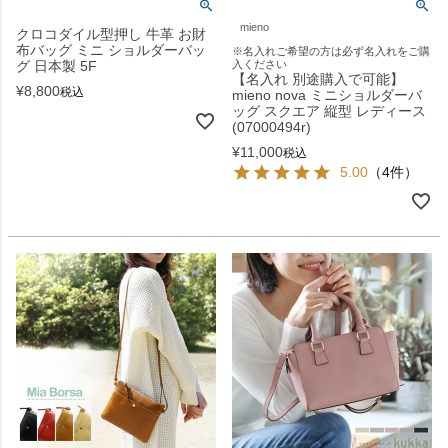
mieno
クロコダイル型押し 牛革 お財
布バッグ ミニ ショルダーバッ
※名入れご希望の方は必ず名入れをご購
グ 日本製 5F
入ください
【名入れ 別途購入で可能】
¥
8,800
税込
mieno nova ミニショルダーバ
ッグ スクエア 縦型 レディース
(07000494r)
¥
11,000
税込
5.00
（4件）