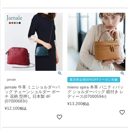
jamale
夏決算企画50%OFFクーポン対象
jamale 牛革 ミニショルダーバ
mieno spira 本革 バニティバッ
ッグ チェーンショルダー ポー
グ ショルダーバッグ 鏡付き レ
チ 花柄 型押し 日本製 4F
ディース(07000594r)
(07000683r)
¥
13,200
税込
¥
12,100
税込