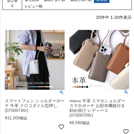
並び替
え
レビュー順
20
件中
1
-
20
件表示
スマートフォン ショルダーポー
mieno 牛革 スマホショルダー
チ 牛革 クロコダイル型押し
スマホポーチ お財布機能付き
(07000740r)
斜め掛け レディース
(07000709r)
¥
11,000
税込
¥
8,580
税込