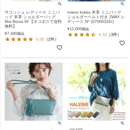
サコッシュ レディース ミニバ
mieno kukka 本革 ミニバッグ
ッグ 本革 ショルダーバッグ
ショルダーベルト付き 2WAY レ
Mia Borsa 5F【ネコポスで送料
ディース 5F (07000326r)
無料】
¥
11,000
税込
¥
7,480
税込
4.33
（3件）
5.00
（2件）
HALEINE