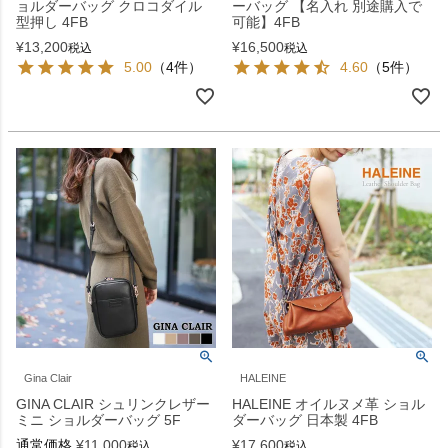
ョルダーバッグ クロコダイル
ーバッグ 【名入れ 別途購入で
型押し 4FB
可能】4FB
¥
13,200
¥
16,500
税込
税込
5.00
（4件）
4.60
（5件）
Gina Clair
HALEINE
GINA CLAIR シュリンクレザー
HALEINE オイルヌメ革 ショル
ミニ ショルダーバッグ 5F
ダーバッグ 日本製 4FB
通常価格
¥
11,000
¥
17,600
税込
税込