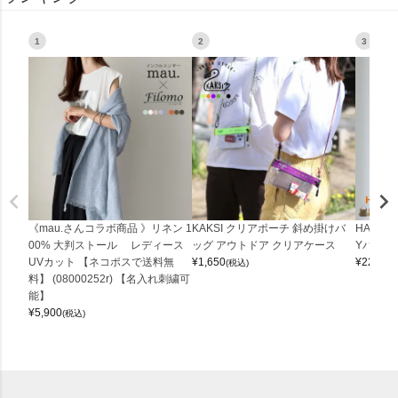
1
2
3
《mau.さんコラボ商品 》リネン 1
KAKSI クリアポーチ 斜め掛けバ
HALEI
00% 大判ストール レディース
ッグ アウトドア クリアケース
Yバッグ 
UVカット 【ネコポスで送料無
¥
1,650
¥
22,000
(税込)
料】 (08000252r) 【名入れ刺繍可
能】
¥
5,900
(税込)