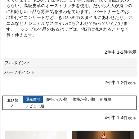
らない、高級皮革のオーストリッチを使用。だから大人が持つの
に相応しい上品な雰囲気を漂わせています。 パートナーとのお
出掛けやコンサートなど。きれいめのスタイルにあわせたり、デ
ニムなどカジュアルなスタイルにも合わせて持っていただけま
す。 シンプルで品のあるバッグは、流行に流されることなく
長く使えます。
2
件中
1
-
2
件表示
フルポイント
ハーフポイント
2
件中
1
-
2
件表示
優先度順
価格が安い順
価格が高い順
新着順
並び替
え
レビュー順
4
件中
1
-
4
件表示