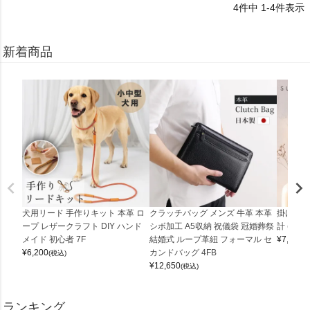
4
件中
1
-
4
件表示
新着商品
犬用リード 手作りキット 本革 ロ
クラッチバッグ メンズ 牛革 本革
掛け時計
ープ レザークラフト DIY ハンド
シボ加工 A5収納 祝儀袋 冠婚葬祭
計 (0900
メイド 初心者 7F
結婚式 ループ革紐 フォーマル セ
¥
7,150
(
¥
6,200
カンドバッグ 4FB
(税込)
¥
12,650
(税込)
ランキング