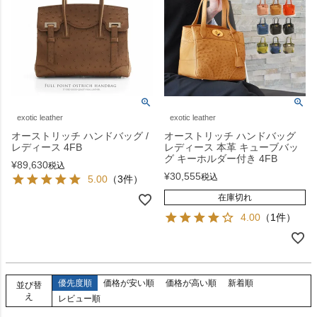
exotic leather
exotic leather
オーストリッチ ハンドバッグ /
オーストリッチ ハンドバッグ
レディース 4FB
レディース 本革 キューブバッ
グ キーホルダー付き 4FB
¥
89,630
税込
¥
30,555
税込
5.00
（3件）
在庫切れ
4.00
（1件）
優先度順
価格が安い順
価格が高い順
新着順
並び替
え
レビュー順