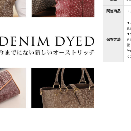
関連商品
・
▼
直
▼
保管方法
直
管
そ
く