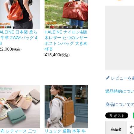
ALEINE 日本製 柔ら
HALEINE ナイロン&栃
牛革 2WAYバッグ 4
木レザー たつのレザー
B
ボストンバッグ 大きめ
22,000
4FB
(税込)
¥
15,400
(税込)
レビューを
返品特約につ
商品について
オ
商品名
財布 レディース 二つ
リュック 通勤 本革 牛
ん