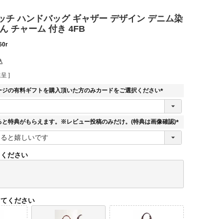
ッチ ハンドバッグ ギャザー デザイン デニム染
ん チャーム 付き 4FB
60r
込
呈 ]
ージの有料ギフトを購入頂いた方のみカードをご選択ください
(
必
須
ると特典がもらえます。※レビュー投稿のみだけ。(特典は画像確認)
)
(
必
須
てください
)
してください