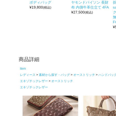
ボディバッグ
ヤモンドパイソン 長財
折
¥
19,800
布 内側牛革仕立て 4FA
s
(税込)
¥
27,500
(税込)
無
F
¥
商品詳細
item
レディース
素材から探す・バッグ
オーストリッチ
ハンドバッ
エキゾチックレザー
オーストリッチ
エキゾチックレザー