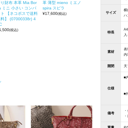
り財布 本革 Mia Bor
革 薄型 mieno ミエノ
a ミニ 小さい コンパ
spira スピラ
横(
サイズ
クト 【ネコポスで送料
¥
17,600
(税込)
ハ
料】 (07000338r) 4
C
A
5,500
(税込)
特長
入
表
素材
内
開閉
天
■
グ
・
仕様
・
■
・
・
備考
・
重量
約