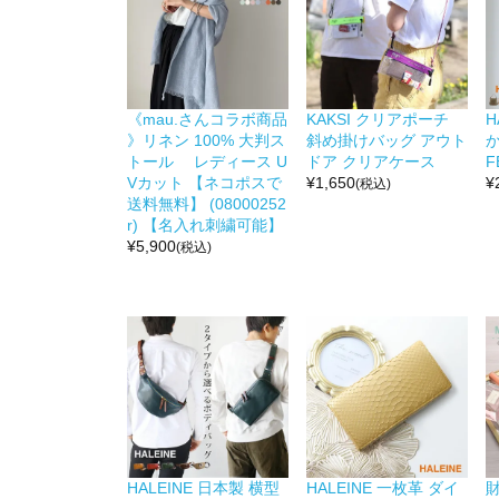
《mau.さんコラボ商品
KAKSI クリアポーチ
H
》リネン 100% 大判ス
斜め掛けバッグ アウト
か
トール レディース U
ドア クリアケース
F
Vカット 【ネコポスで
¥
1,650
¥
(税込)
送料無料】 (08000252
r) 【名入れ刺繍可能】
¥
5,900
(税込)
HALEINE 日本製 横型
HALEINE 一枚革 ダイ