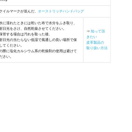
クイルマークが並んだ、
オーストリッチハンドバッグ
水に濡れたときには乾いた布で水分をふき取り、
射日光をさけ、自然乾燥させてください。
⇒
知って頂
保管する場合は汚れを取った後、
きたい
射日光の当たらない低湿で風通しの良い場所で保
皮革製品の
してください。
取り扱い方法
の際に塩化カルシウム系の乾燥剤の使用は避けて
ださい。