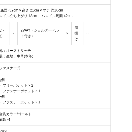
底面) 32cm × 高さ 21cm × マチ 約16cm
ンドル立ち上がり 18cm 、ハンドル周囲 42cm
肩
4が
2WAY（ショルダーベル
×
×
掛
○
る
ト付き）
け
地：オーストリッチ
装：生地、牛革(本革)
ファスナー式
内側
フリーポケット × 2
ファスナーポケット × 1
外側
ファスナーポケット × 1
金具カラー/ゴールド
底鋲×4
530g