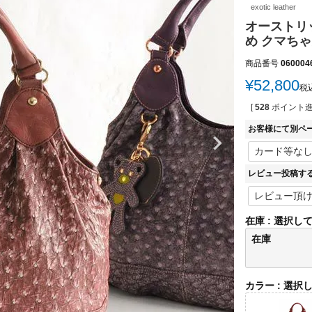
exotic leather
オーストリ
め クマちゃ
商品番号
060004
¥
52,800
税
[
528
ポイント進
お客様にて別ペ
レビュー投稿す
在庫
選択し
在庫
カラー
選択