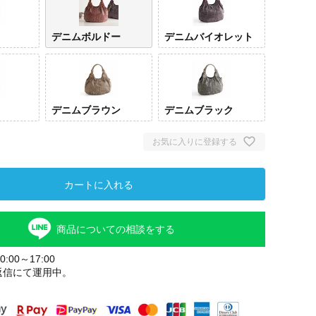
デニムボルドー
デニムバイオレット
デニムブラウン
デニムブラック
お気に入りに登録する
カートに入れる
デニ
ド
商品についての相談をする
:00～17:00
返信にて運用中。