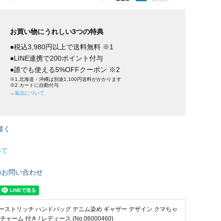
お買い物にうれしい3つの特典
●税込3,980円以上で送料無料 ※1
●LINE連携で200ポイント付与
●誰でも使える5%OFFクーポン ※2
※1.北海道・沖縄は別途1,100円送料がかかります
※2.カートに自動付与
→返品について
書く
いて
のお問い合わせ
ーストリッチ ハンドバッグ デニム染め ギャザー デザイン クマちゃ
 チャーム 付き / レディース (No.06000460)