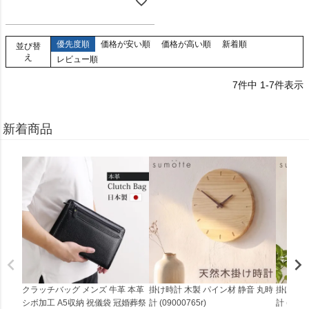
優先度順
価格が安い順
価格が高い順
新着順
並び替
え
レビュー順
7
件中
1
-
7
件表示
新着商品
クラッチバッグ メンズ 牛革 本革
掛け時計 木製 パイン材 静音 丸時
掛け時計
シボ加工 A5収納 祝儀袋 冠婚葬祭
計 (09000765r)
計 (0900