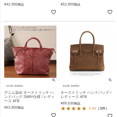
¥
42,900
¥
52,800
税込
税込
exotic leather
exotic leather
デニム染め オーストリッチ ハ
オーストリッチ ハンドバッグ /
ンドバッグ 2WAY仕様 / レディ
レディース 4FB
ース 4FB
¥
89,630
税込
¥
63,800
税込
5.00
（3件）