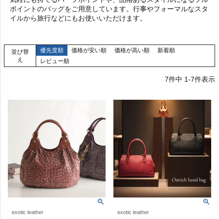
ポイントのバッグをご用意しています。行事やフォーマルなスタ
イルから旅行などにもお使いいただけます。
優先度順
価格が安い順
価格が高い順
新着順
並び替
え
レビュー順
7
件中
1
-
7
件表示
exotic leather
exotic leather