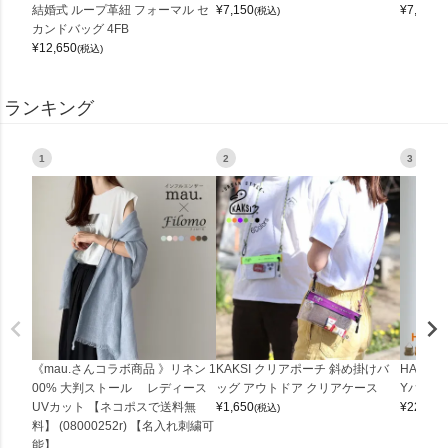
結婚式 ループ革紐 フォーマル セ
¥
7,150
¥
7,150
(税込)
(
カンドバッグ 4FB
¥
12,650
(税込)
ランキング
1
2
3
《mau.さんコラボ商品 》リネン 1
KAKSI クリアポーチ 斜め掛けバ
HALEI
00% 大判ストール レディース
ッグ アウトドア クリアケース
Yバッグ 
UVカット 【ネコポスで送料無
¥
1,650
¥
22,000
(税込)
料】 (08000252r) 【名入れ刺繍可
能】