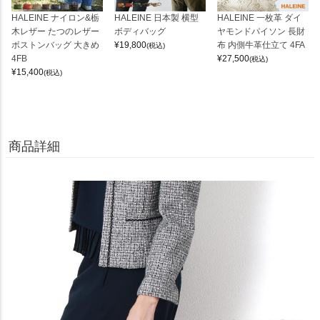
HALEINE ナイロン&栃
HALEINE 日本製 横型
HALEINE 一枚革 ダイ
木レザー たつのレザー
ボディバッグ
ヤモンドパイソン 長財
ボストンバッグ 大きめ
¥
19,800
布 内側牛革仕立て 4FA
(税込)
4FB
¥
27,500
(税込)
¥
15,400
(税込)
商品詳細