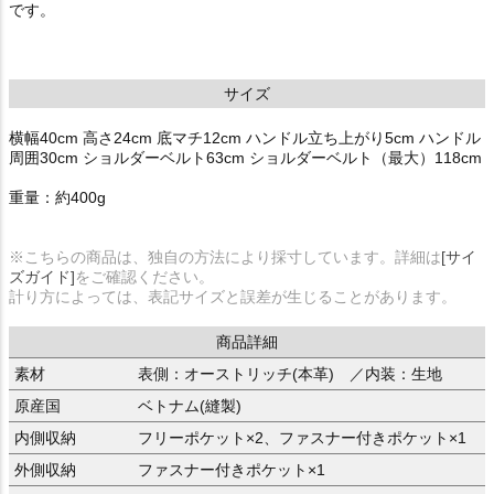
です。
サイズ
横幅40cm 高さ24cm 底マチ12cm ハンドル立ち上がり5cm ハンドル
周囲30cm ショルダーベルト63cm ショルダーベルト（最大）118cm
重量：約400g
※こちらの商品は、独自の方法により採寸しています。詳細は
[サイ
ズガイド]
をご確認ください。
計り方によっては、表記サイズと誤差が生じることがあります。
商品詳細
素材
表側：オーストリッチ(本革) ／内装：生地
原産国
ベトナム(縫製)
内側収納
フリーポケット×2、ファスナー付きポケット×1
外側収納
ファスナー付きポケット×1