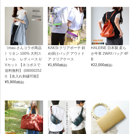
《mau.さんコラボ商品
KAKSI クリアポーチ 斜
HALEINE 日本製 柔ら
》リネン 100% 大判ス
め掛けバッグ アウトド
か牛革 2WAYバッグ 4F
トール レディース U
ア クリアケース
B
Vカット 【ネコポスで
¥
1,650
¥
22,000
(税込)
(税込)
送料無料】 (08000252
r) 【名入れ刺繍可能】
¥
5,900
(税込)