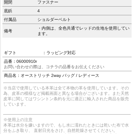
開閉
ファスナー
底鋲
4
付属品
ショルダーベルト
・内側は、全色共通でレッドの生地を使用してい
備考
ます。
ギフト
：ラッピング対応
品番：06000910r
お問い合わせの際は、コチラの品番をお伝えください
商品名：オーストリッチ 2way バッグ / レディース
※当店で使用している本革は全て本物の革を使用しています。その
為、皮革の模様など掲載画面と異なる場合がございます。また天然
皮革に関してはワシントン条約を元に適正に輸入された商品を販売
しています。
※使用上の注意
本革は水分を嫌いますので、もし水に濡れたときには乾いた布で水
分をふき取り、 直射日光をさけ、自然乾燥させてください。