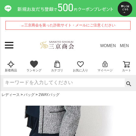
ペー
ジト
ップ
へ
→三京商会を装った詐欺サイト・メールにご注意ください
WOMEN
MEN
新着商品
ランキング
カテゴリ
お気に入り
マイページ
カート
レディース
バッグ
2WAYバッグ