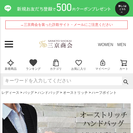
ペー
ジト
ップ
へ
→三京商会を装った詐欺サイト・メールにご注意ください
WOMEN
MEN
新着商品
ランキング
カテゴリ
お気に入り
マイページ
カート
レディース
バッグ
ハンドバッグ
オーストリッチ
ハーフポイント