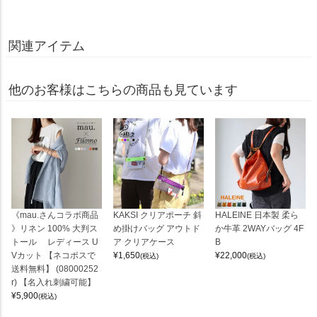
関連アイテム
他のお客様はこちらの商品も見ています
《mau.さんコラボ商品
KAKSI クリアポーチ 斜
HALEINE 日本製 柔ら
》リネン 100% 大判ス
め掛けバッグ アウトド
か牛革 2WAYバッグ 4F
トール レディース U
ア クリアケース
B
Vカット 【ネコポスで
¥
1,650
¥
22,000
(税込)
(税込)
送料無料】 (08000252
r) 【名入れ刺繍可能】
¥
5,900
(税込)