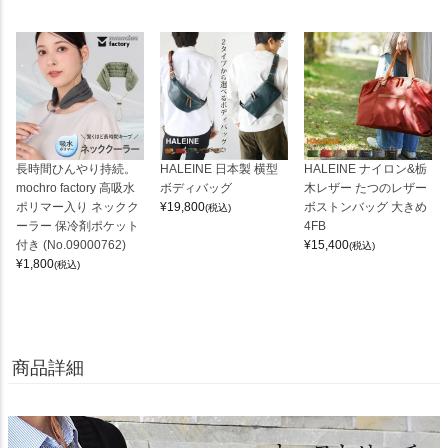
長時間ひんやり持続。
HALEINE 日本製 横型
HALEINE ナイロン&栃
mochro factory 高吸水
ボディバッグ
木レザー たつのレザー
ポリマー入り ネックク
¥
19,800
ボストンバッグ 大きめ
(税込)
ーラー 保冷剤ポケット
4FB
付き (No.09000762)
¥
15,400
(税込)
¥
1,800
(税込)
商品詳細