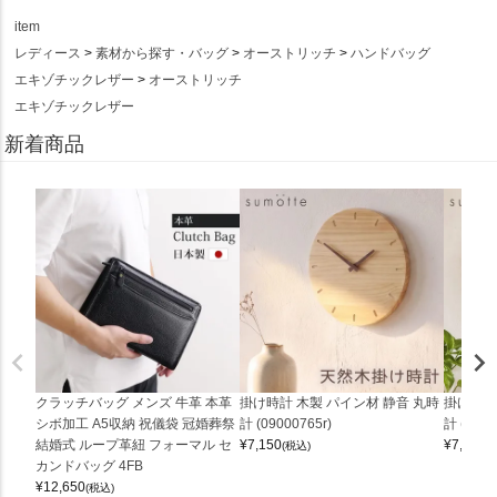
item
レディース
素材から探す・バッグ
オーストリッチ
ハンドバッグ
エキゾチックレザー
オーストリッチ
エキゾチックレザー
新着商品
クラッチバッグ メンズ 牛革 本革
掛け時計 木製 パイン材 静音 丸時
掛け時計
シボ加工 A5収納 祝儀袋 冠婚葬祭
計 (09000765r)
計 (0900
結婚式 ループ革紐 フォーマル セ
¥
7,150
¥
7,150
(税込)
(
カンドバッグ 4FB
¥
12,650
(税込)