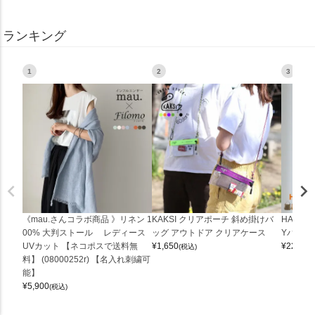
ランキング
1
2
3
《mau.さんコラボ商品 》リネン 1
KAKSI クリアポーチ 斜め掛けバ
HALEI
00% 大判ストール レディース
ッグ アウトドア クリアケース
Yバッグ 
UVカット 【ネコポスで送料無
¥
1,650
¥
22,000
(税込)
料】 (08000252r) 【名入れ刺繍可
能】
¥
5,900
(税込)