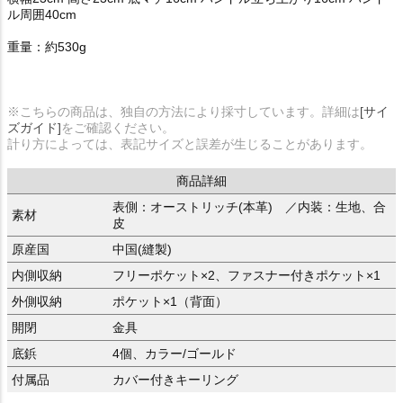
ル周囲40cm
重量：約530g
※こちらの商品は、独自の方法により採寸しています。詳細は
[サイ
ズガイド]
をご確認ください。
計り方によっては、表記サイズと誤差が生じることがあります。
商品詳細
表側：オーストリッチ(本革) ／内装：生地、合
素材
皮
原産国
中国(縫製)
内側収納
フリーポケット×2、ファスナー付きポケット×1
外側収納
ポケット×1（背面）
開閉
金具
底鋲
4個、カラー/ゴールド
付属品
カバー付きキーリング