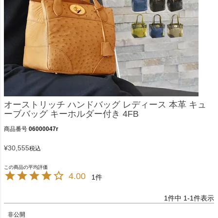
オーストリッチ ハンドバッグ レディース 本革 キュ
ーブバッグ キーホルダー付き 4FB
商品番号
06000047r
¥
30,555
税込
4.00
1
1
件中
1
-
1
件表示
非公開