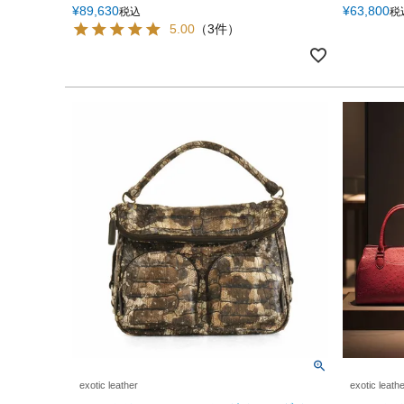
¥
89,630
¥
63,800
税込
税
5.00
（3件）
exotic leather
exotic leath