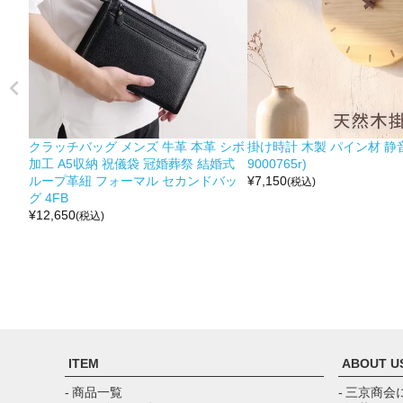
クラッチバッグ メンズ 牛革 本革 シボ
掛け時計 木製 パイン材 静音
加工 A5収納 祝儀袋 冠婚葬祭 結婚式
9000765r)
ループ革紐 フォーマル セカンドバッ
¥
7,150
(税込)
グ 4FB
¥
12,650
(税込)
ITEM
ABOUT U
- 商品一覧
- 三京商会