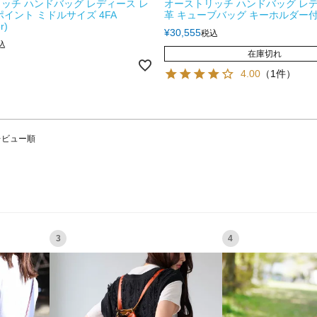
ッチ ハンドバッグ レディース レ
オーストリッチ ハンドバッグ レデ
ポイント ミドルサイズ 4FA
革 キューブバッグ キーホルダー付き
r)
¥
30,555
税込
込
在庫切れ
4.00
（1件）
レビュー順
3
4