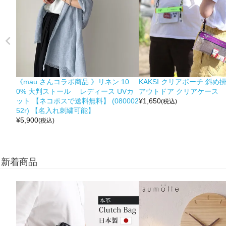
《mau.さんコラボ商品 》リネン 10
KAKSI クリアポーチ 斜め
0% 大判ストール レディース UVカ
アウトドア クリアケース
ット 【ネコポスで送料無料】 (080002
¥
1,650
(税込)
52r) 【名入れ刺繍可能】
¥
5,900
(税込)
新着商品