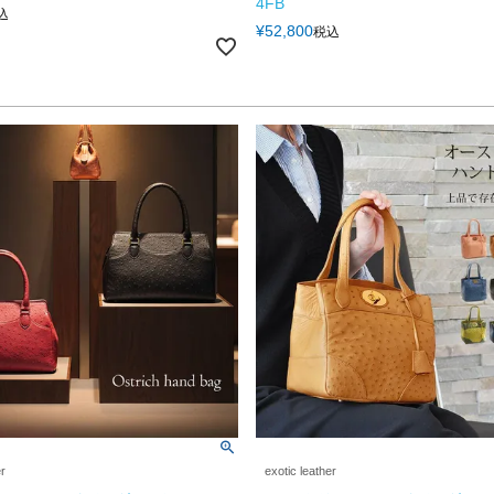
4FB
込
¥
52,800
税込
er
exotic leather