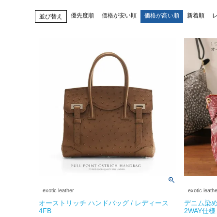
優先度順
価格が安い順
価格が高い順
新着順
並び替え
exotic leather
exotic leath
オーストリッチ ハンドバッグ / レディース
デニム染め
4FB
2WAY仕様