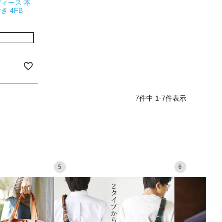
ィース 本
 4FB
7
件中
1
-
7
件表示
5
6