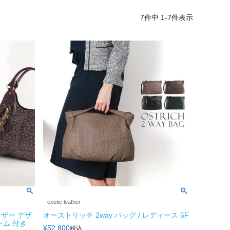
7
件中
1
-
7
件表示
exotic leather
ザー デザ
オーストリッチ 2way バッグ / レディース 5F
ーム 付き
¥
52,800
税込