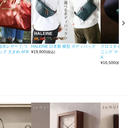
&栃木レザー たつ
HALEINE 日本製 横型 ボディバッグ
クロコダイル 
グ 大きめ 4FB
¥
19,800
ニング マット 
(税込)
A
¥
16,500
(税込)