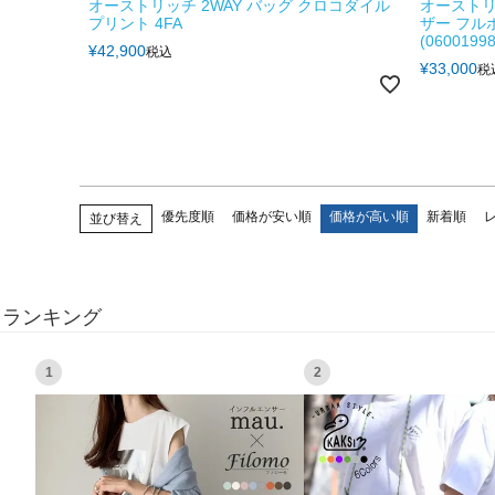
オーストリッチ 2WAY バッグ クロコダイル
オーストリ
プリント 4FA
ザー フル
(06001998
¥
42,900
税込
¥
33,000
税
優先度順
価格が安い順
価格が高い順
新着順
並び替え
ランキング
1
2