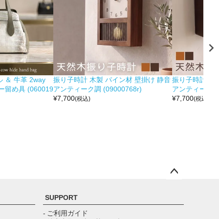
＆ 牛革 2way
振り子時計 木製 パイン材 壁掛け 静音
振り子時計 木製
め具 (060019
アンティーク調 (09000768r)
アンティーク調 (0
¥
7,700
¥
7,700
(税込)
(税込)
ペー
ジト
SUPPORT
ップ
へ
- ご利用ガイド