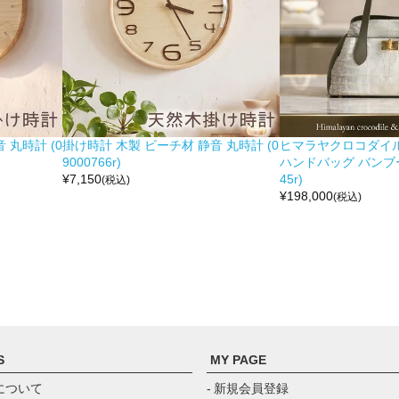
 丸時計 (0
掛け時計 木製 ビーチ材 静音 丸時計 (0
ヒマラヤクロコダイル 
9000766r)
ハンドバッグ バンブー留
¥
7,150
45r)
(税込)
¥
198,000
(税込)
S
MY PAGE
について
- 新規会員登録