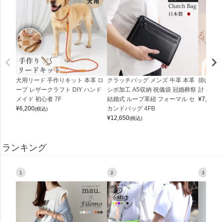
犬用リード 手作りキット 本革 ロ
クラッチバッグ メンズ 牛革 本革
掛け時計
ープ レザークラフト DIY ハンド
シボ加工 A5収納 祝儀袋 冠婚葬祭
計 (0900
メイド 初心者 7F
結婚式 ループ革紐 フォーマル セ
¥
7,150
(
¥
6,200
カンドバッグ 4FB
(税込)
¥
12,650
(税込)
ランキング
1
2
3