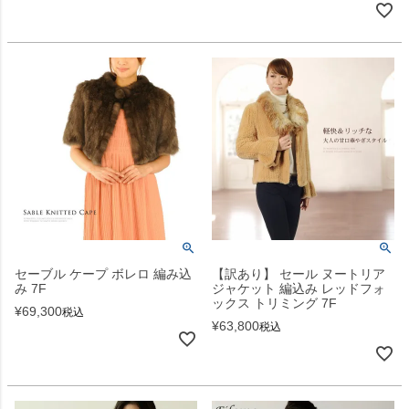
セーブル ケープ ボレロ 編み込
【訳あり】 セール ヌートリア
み 7F
ジャケット 編込み レッドフォ
ックス トリミング 7F
¥
69,300
税込
¥
63,800
税込