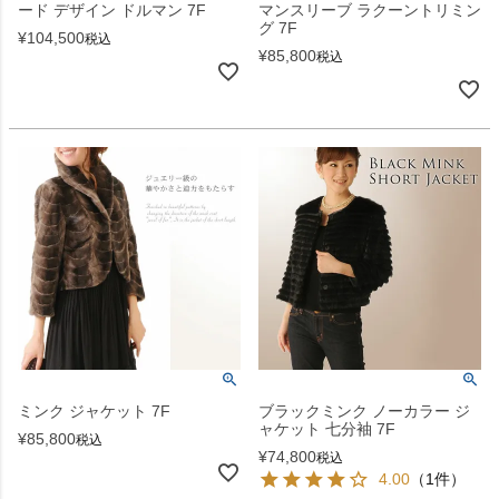
ード デザイン ドルマン 7F
マンスリーブ ラクーントリミン
グ 7F
¥
104,500
税込
¥
85,800
税込
ミンク ジャケット 7F
ブラックミンク ノーカラー ジ
ャケット 七分袖 7F
¥
85,800
税込
¥
74,800
税込
4.00
（1件）