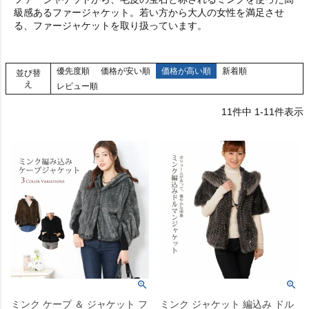
級感あるファージャケット。若い方から大人の女性を満足させ
る、ファージャケットを取り扱っています。
優先度順
価格が安い順
価格が高い順
新着順
並び替
え
レビュー順
11
件中
1
-
11
件表示
ミンク ケープ ＆ ジャケット フ
ミンク ジャケット 編込み ドル