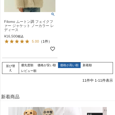
Filomo ムートン調 フェイクフ
ァー ジャケット ノーカラー レ
ディース
¥
16,500
税込
5.00
（1件）
優先度順
価格が安い順
価格が高い順
新着順
並び替
え
レビュー順
11
件中
1
-
11
件表示
新着商品