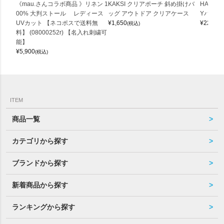
《mau.さんコラボ商品 》リネン 1
KAKSI クリアポーチ 斜め掛けバ
HALEI
00% 大判ストール レディース
ッグ アウトドア クリアケース
Yバッグ 
UVカット 【ネコポスで送料無
¥
1,650
¥
22,000
(税込)
料】 (08000252r) 【名入れ刺繍可
能】
¥
5,900
(税込)
ITEM
商品一覧
カテゴリから探す
ブランドから探す
新着商品から探す
ランキングから探す