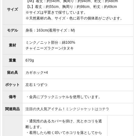
【M】着丈：約54cm、胸周り：約94cm、裄丈：約48cm
【L】着丈：約55cm、胸周り：約98cm、裄丈：約49cm
サイズ
※サイズは平置きで採寸しています。
※天然素材の為、サイズ・色に若干の個体差がございます。
モデル
身長：163cm(着用サイズ：M)
ミンク／ニット部分：綿100%
素材
チャイニーズラクーン/タヌキ
重量
670g
留め具
カギホック×4
ポケット
左右１つずつ
備考
・金具にブラックニッケルを使用しています。
関連商品
注目の大人気アイテム！
ミンクジャケットはコチラ
・通気性のあるカバーを掛け、光とホコリを遮
断します。
・着用したら軽く叩いてホコリを落としてから