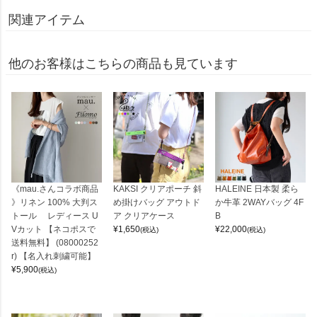
関連アイテム
他のお客様はこちらの商品も見ています
《mau.さんコラボ商品
KAKSI クリアポーチ 斜
HALEINE 日本製 柔ら
》リネン 100% 大判ス
め掛けバッグ アウトド
か牛革 2WAYバッグ 4F
トール レディース U
ア クリアケース
B
Vカット 【ネコポスで
¥
1,650
¥
22,000
(税込)
(税込)
送料無料】 (08000252
r) 【名入れ刺繍可能】
¥
5,900
(税込)