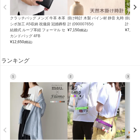
クラッチバッグ メンズ 牛革 本革
掛け時計 木製 パイン材 静音 丸時
掛け時計
シボ加工 A5収納 祝儀袋 冠婚葬祭
計 (09000765r)
計 (0900
結婚式 ループ革紐 フォーマル セ
¥
7,150
¥
7,150
(税込)
(
カンドバッグ 4FB
¥
12,650
(税込)
ランキング
1
2
3