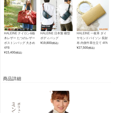
HALEINE ナイロン&栃
HALEINE 日本製 横型
HALEINE 一枚革 ダイ
木レザー たつのレザー
ボディバッグ
ヤモンドパイソン 長財
ボストンバッグ 大きめ
¥
19,800
布 内側牛革仕立て 4FA
(税込)
4FB
¥
27,500
(税込)
¥
15,400
(税込)
商品詳細