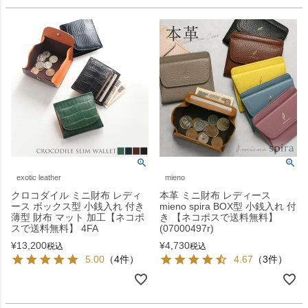
exotic leather
mieno
クロコダイル ミニ財布 レディ
本革 ミニ財布 レディース
ース ボックス型 小銭入れ 付き
mieno spira BOX型 小銭入れ 付
薄型 財布 マット 加工【ネコポ
き 【ネコポスで送料無料】
スで送料無料】 4FA
(07000497r)
¥
13,200
¥
4,730
税込
税込
5.00
（4件）
4.67
（3件）