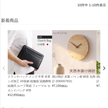
10
件中
1
-
10
件表示
新着商品
クラッチバッグ メンズ 牛革 本革
掛け時計 木製 パイン材 静音 丸時
掛け時計
シボ加工 A5収納 祝儀袋 冠婚葬祭
計 (09000765r)
計 (0900
結婚式 ループ革紐 フォーマル セ
¥
7,150
¥
7,150
(税込)
(
カンドバッグ 4FB
¥
12,650
(税込)