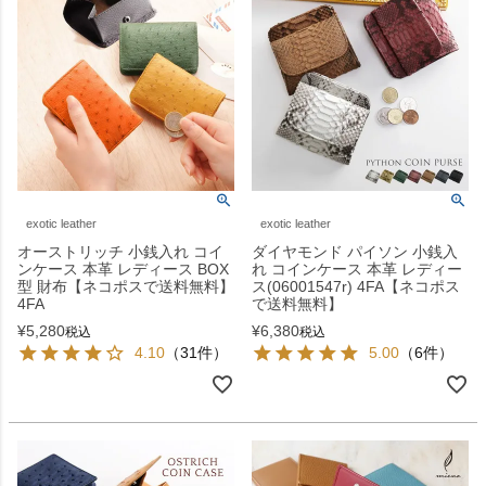
exotic leather
exotic leather
オーストリッチ 小銭入れ コイ
ダイヤモンド パイソン 小銭入
ンケース 本革 レディース BOX
れ コインケース 本革 レディー
型 財布【ネコポスで送料無料】
ス(06001547r) 4FA【ネコポス
4FA
で送料無料】
¥
5,280
¥
6,380
税込
税込
4.10
（31件）
5.00
（6件）