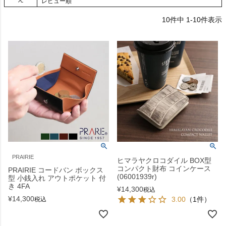
レビュー順
10
件中
1
-
10
件表示
PRAIRIE
ヒマラヤクロコダイル BOX型
コンパクト財布 コインケース
PRAIRIE コードバン ボックス
(06001939r)
型 小銭入れ アウトポケット 付
き 4FA
¥
14,300
税込
¥
14,300
3.00
（1件）
税込