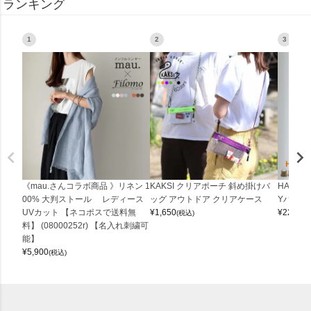
ランキング
1
2
3
《mau.さんコラボ商品 》リネン 1
KAKSI クリアポーチ 斜め掛けバ
HALEI
00% 大判ストール レディース
ッグ アウトドア クリアケース
Yバッグ 
UVカット 【ネコポスで送料無
¥
1,650
¥
22,000
(税込)
料】 (08000252r) 【名入れ刺繍可
能】
¥
5,900
(税込)