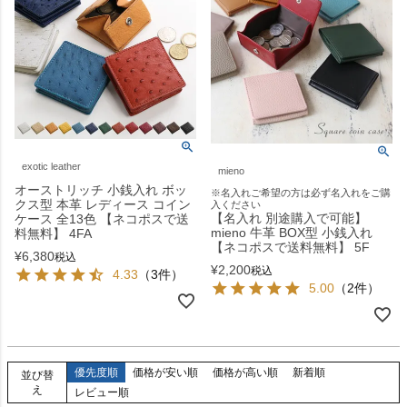
exotic leather
mieno
オーストリッチ 小銭入れ ボッ
※名入れご希望の方は必ず名入れをご購
クス型 本革 レディース コイン
入ください
【名入れ 別途購入で可能】
ケース 全13色 【ネコポスで送
mieno 牛革 BOX型 小銭入れ
料無料】 4FA
【ネコポスで送料無料】 5F
¥
6,380
税込
¥
2,200
税込
4.33
（3件）
5.00
（2件）
優先度順
価格が安い順
価格が高い順
新着順
並び替
え
レビュー順