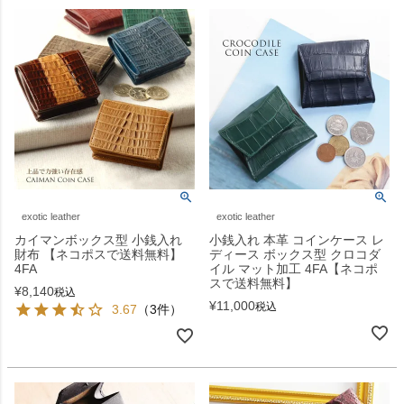
exotic leather
exotic leather
カイマンボックス型 小銭入れ
小銭入れ 本革 コインケース レ
財布 【ネコポスで送料無料】
ディース ボックス型 クロコダ
4FA
イル マット加工 4FA【ネコポ
スで送料無料】
¥
8,140
税込
¥
11,000
税込
3.67
（3件）