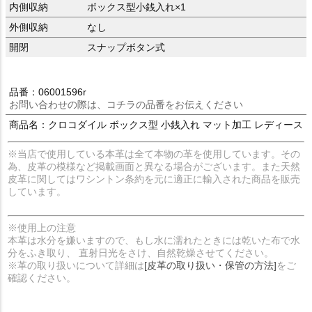
内側収納
ボックス型小銭入れ×1
外側収納
なし
開閉
スナップボタン式
品番：06001596r
お問い合わせの際は、コチラの品番をお伝えください
商品名：クロコダイル ボックス型 小銭入れ マット加工 レディース
※当店で使用している本革は全て本物の革を使用しています。その
為、皮革の模様など掲載画面と異なる場合がございます。また天然
皮革に関してはワシントン条約を元に適正に輸入された商品を販売
しています。
※使用上の注意
本革は水分を嫌いますので、もし水に濡れたときには乾いた布で水
分をふき取り、 直射日光をさけ、自然乾燥させてください。
※革の取り扱いについて詳細は
[皮革の取り扱い・保管の方法]
をご
確認ください。