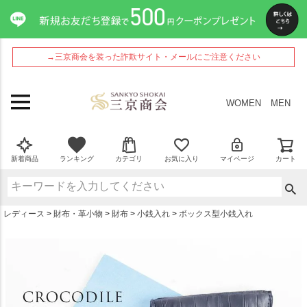
ペー
ジト
ップ
へ
→三京商会を装った詐欺サイト・メールにご注意ください
WOMEN
MEN
新着商品
ランキング
カテゴリ
お気に入り
マイページ
カート
レディース
財布・革小物
財布
小銭入れ
ボックス型小銭入れ