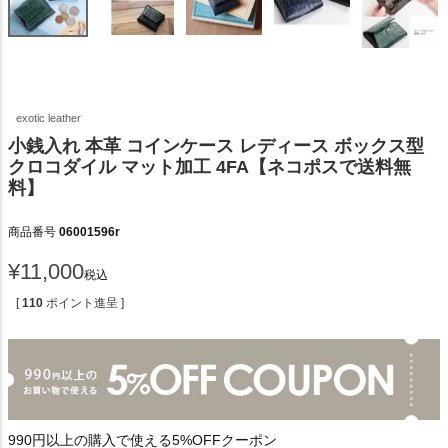
exotic leather
小銭入れ 本革 コインケース レディース ボックス型
クロコダイル マット加工 4FA【ネコポスで送料無
料】
商品番号
06001596r
¥
11,000
税込
[
110
ポイント進呈 ]
990円以上の購入で使える5%OFFクーポン