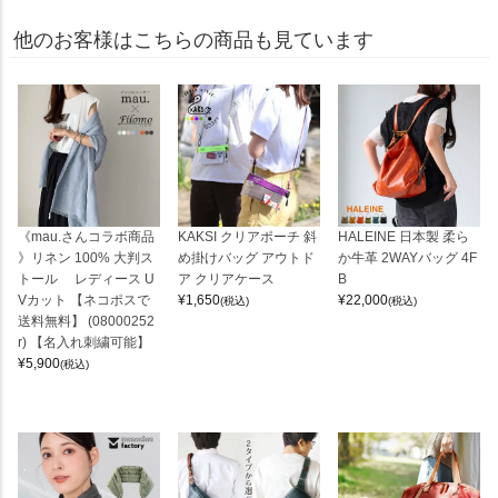
他のお客様はこちらの商品も見ています
《mau.さんコラボ商品
KAKSI クリアポーチ 斜
HALEINE 日本製 柔ら
》リネン 100% 大判ス
め掛けバッグ アウトド
か牛革 2WAYバッグ 4F
トール レディース U
ア クリアケース
B
Vカット 【ネコポスで
¥
1,650
¥
22,000
(税込)
(税込)
送料無料】 (08000252
r) 【名入れ刺繍可能】
¥
5,900
(税込)