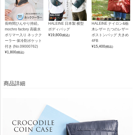
長時間ひんやり持続。
HALEINE 日本製 横型
HALEINE ナイロン&栃
mochro factory 高吸水
ボディバッグ
木レザー たつのレザー
ポリマー入り ネックク
¥
19,800
ボストンバッグ 大きめ
(税込)
ーラー 保冷剤ポケット
4FB
付き (No.09000762)
¥
15,400
(税込)
¥
1,800
(税込)
商品詳細