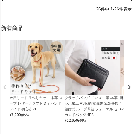
26
件中
1
-
26
件表示
新着商品
犬用リード 手作りキット 本革 ロ
クラッチバッグ メンズ 牛革 本革
掛け時計
ープ レザークラフト DIY ハンド
シボ加工 A5収納 祝儀袋 冠婚葬祭
計 (0900
メイド 初心者 7F
結婚式 ループ革紐 フォーマル セ
¥
7,150
(
¥
6,200
カンドバッグ 4FB
(税込)
¥
12,650
(税込)