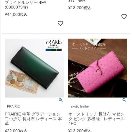
料】 4FA
ブライドルレザー 4FA
(09000794r)
¥
13,200
税込
¥
44,000
税込
PRAIRIE
exotic leather
PRAIRIE 牛革 グラデーション
オーストリッチ 長財布 マゼン
二つ折り 長財布 レディース 本
タ ピンク 多機能 レディース
革
4FC
¥
22,000
¥
13,200
税込
税込