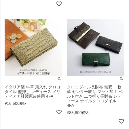
イタリア製 牛革 束入れ クロコ
クロコダイル長財布 無双 一枚
ダイル 型押し レディース メリ
革 センター取り マット加工 ベ
ディアナ社製原皮使用 4FA
ルト付き 二つ折り長財布 レデ
ィース ナイルクロコダイル
¥
16,500
税込
4FA
¥
85,800
税込