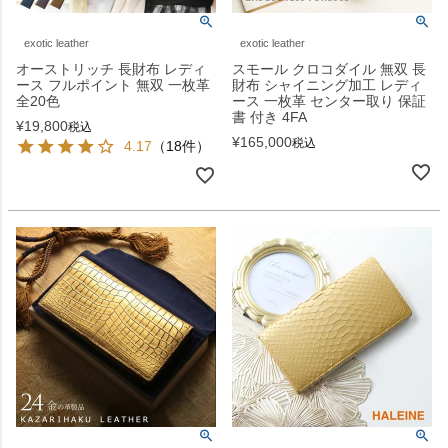
exotic leather
exotic leather
オーストリッチ 長財布 レディ
スモール クロコダイル 無双 長
ース フルポイント 無双 一枚革
財布 シャイニング加工 レディ
全20色
ース 一枚革 センター取り 保証
書 付き 4FA
¥
19,800
税込
¥
165,000
税込
4.17
（18件）