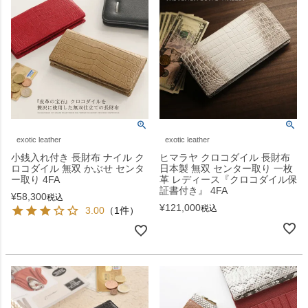
exotic leather
exotic leather
小銭入れ付き 長財布 ナイル ク
ヒマラヤ クロコダイル 長財布
ロコダイル 無双 かぶせ センタ
日本製 無双 センター取り 一枚
ー取り 4FA
革 レディース『クロコダイル保
証書付き』 4FA
¥
58,300
税込
¥
121,000
税込
3.00
（1件）