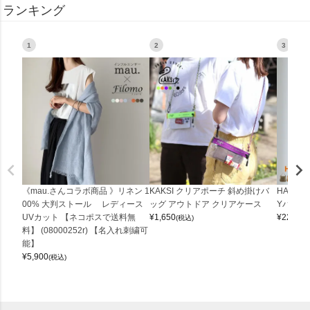
ランキング
1
2
3
《mau.さんコラボ商品 》リネン 1
KAKSI クリアポーチ 斜め掛けバ
HALEI
00% 大判ストール レディース
ッグ アウトドア クリアケース
Yバッグ 
UVカット 【ネコポスで送料無
¥
1,650
¥
22,000
(税込)
料】 (08000252r) 【名入れ刺繍可
能】
¥
5,900
(税込)