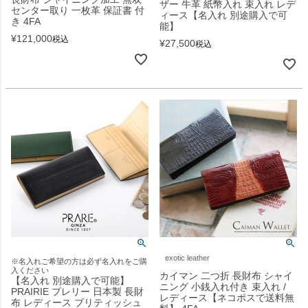
ザー 牛革 紙幣入れ 束入れ レデ
センター取り 一枚革 保証書 付
ィース【名入れ 別途購入で可
き 4FA
能】
¥
121,000
税込
¥
27,500
税込
exotic leather
※名入れご希望の方は必ず名入れをご購
入ください
カイマン 二つ折 長財布 シャイ
【名入れ 別途購入で可能】
ニング 小銭入れ付き 束入れ /
PRAIRIE プレリー 日本製 長財
レディース【ネコポスで送料無
布 レディース ブリティッシュ