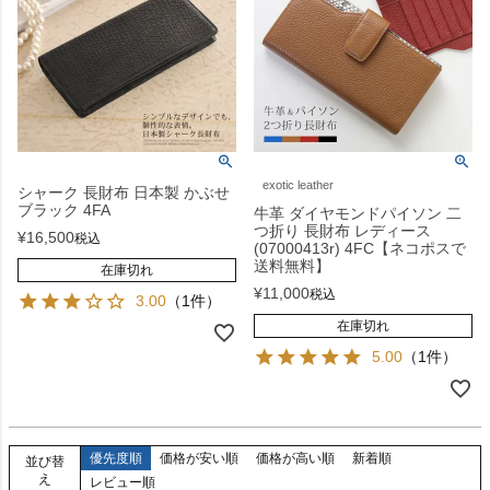
exotic leather
シャーク 長財布 日本製 かぶせ
ブラック 4FA
牛革 ダイヤモンドパイソン 二
つ折り 長財布 レディース
¥
16,500
税込
(07000413r) 4FC【ネコポスで
送料無料】
在庫切れ
¥
11,000
税込
3.00
（1件）
在庫切れ
5.00
（1件）
優先度順
価格が安い順
価格が高い順
新着順
並び替
え
レビュー順