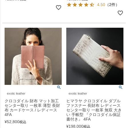
4.50
（2件）
exotic leather
exotic leather
クロコダイル 財布 マット加工
ヒマラヤ クロコダイル ダブル
センター取り 一枚革 薄型 長財
ファスナー 長財布 レディース
布 カードケース / レディース
センター取り 一枚革 無双 大き
4FA
い 手帳型 『クロコダイル保証
書付き』 4FA
¥
52,800
税込
¥
198,000
税込