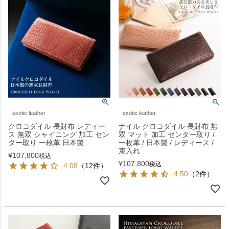
exotic leather
exotic leather
クロコダイル 長財布 レディー
ナイル クロコダイル 長財布 無
ス 無双 シャイニング 加工 セン
双 マット 加工 センター取り /
ター取り 一枚革 日本製
一枚革 / 日本製 / レディース /
束入れ
¥
107,800
税込
¥
107,800
税込
4.08
（12件）
4.50
（2件）