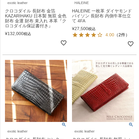
exotic leather
HALEINE
クロコダイル 長財布 金箔
HALEINE 一枚革 ダイヤモンド
KAZARIHAKU 日本製 無双 金色
パイソン 長財布 内側牛革仕立
財布 金運 財布 束入れ 本革『ク
て 4FA
ロコダイル保証書付き』
¥
27,500
税込
¥
132,000
税込
4.00
（2件）
exotic leather
exotic leather