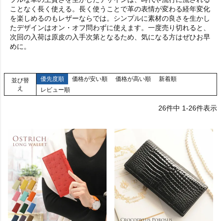
ことなく長く使える。長く使うことで革の表情が変わる経年変化
を楽しめるのもレザーならでは。シンプルに素材の良さを生かし
たデザインはオン・オフ問わずに使えます。一度売り切れると、
次回の入荷は原皮の入手次第となるため、気になる方はぜひお早
めに。
優先度順
価格が安い順
価格が高い順
新着順
並び替
え
レビュー順
26
件中
1
-
26
件表示