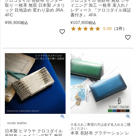
クロコダイル 長財布 センター
クロコダイル 長財布 無双 シャ
取り 一枚革 無双 日本製 メタリ
イニング 加工 一枚革 束入れ /
ック 目地染め 変わり染め JRA
レディース 『クロコダイル保証
4FC
書付き』 4FA
¥
96,800
¥
107,800
税込
税込
5.00
（1件）
exotic leather
※名入れご希望の方は必ず名入れをご購
入ください
日本製 ヒマラヤ クロコダイル
本革 長財布 グラデーション レ
長財布 シャイニング加工 無双