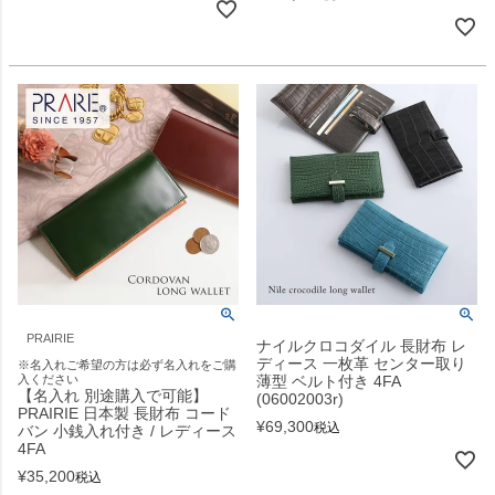
PRAIRIE
ナイルクロコダイル 長財布 レ
ディース 一枚革 センター取り
※名入れご希望の方は必ず名入れをご購
入ください
薄型 ベルト付き 4FA
【名入れ 別途購入で可能】
(06002003r)
PRAIRIE 日本製 長財布 コード
¥
69,300
税込
バン 小銭入れ付き / レディース
4FA
¥
35,200
税込