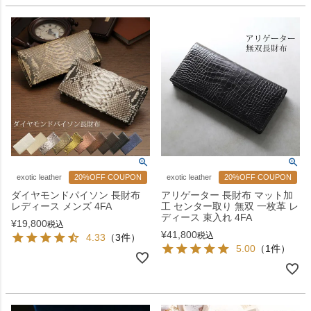
exotic leather
20%OFF COUPON
exotic leather
20%OFF COUPON
ダイヤモンドパイソン 長財布
アリゲーター 長財布 マット加
レディース メンズ 4FA
工 センター取り 無双 一枚革 レ
ディース 束入れ 4FA
¥
19,800
税込
¥
41,800
税込
4.33
（3件）
5.00
（1件）