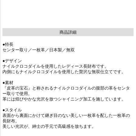
商品詳細
●特長
センター取り／一枚革／日本製／無双
●デザイン
ナイルクロコダイルを使用したレディース長財布です。
内側にもナイルクロコダイルを使用した贅沢な無双仕立てです。
●素材
『皮革の宝石』と称されるナイルクロコダイルの腹部の革をセンタ
ー取りで使用。
革には煌びやかな光沢を放つシャイニング加工を施しています。
●スタイル
表面から裏面にかけて継ぎ目のない美しい一枚革を配した一枚革の
長財布。
美しい光沢が、紳士の手元で高級感を放ちます。