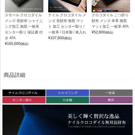
スモール クロコダイル
ナイル クロコダイル メ
クロコダイル 二つ折り
メンズ 長財布 シャイニ
ンズ 長財布 無双 マッ
財布 メンズ 本革 無双
ング加工 無双 一枚革
ト 加工 センター取り /
マット加工 一枚革 4FA
センター取り 保証書 付
一枚革 / 日本製 / 束入れ
¥
52,800
(税込)
き 4FA
¥
107,800
(税込)
¥
165,000
(税込)
商品詳細