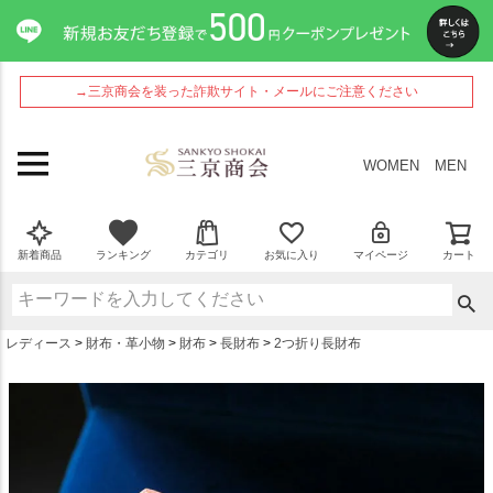
ペー
ジト
ップ
へ
→三京商会を装った詐欺サイト・メールにご注意ください
WOMEN
MEN
新着商品
ランキング
カテゴリ
お気に入り
マイページ
カート
レディース
財布・革小物
財布
長財布
2つ折り長財布