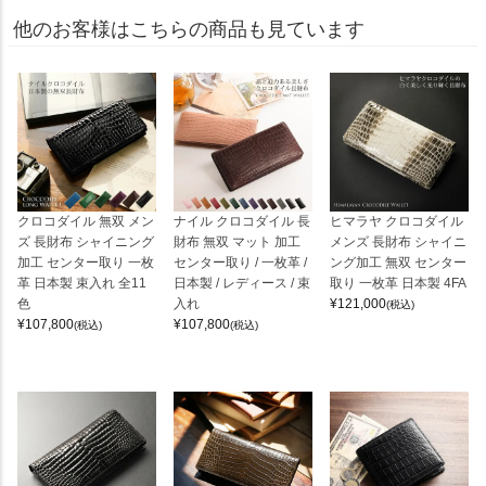
他のお客様はこちらの商品も見ています
クロコダイル 無双 メン
ナイル クロコダイル 長
ヒマラヤ クロコダイル
ズ 長財布 シャイニング
財布 無双 マット 加工
メンズ 長財布 シャイニ
加工 センター取り 一枚
センター取り / 一枚革 /
ング加工 無双 センター
革 日本製 束入れ 全11
日本製 / レディース / 束
取り 一枚革 日本製 4FA
色
入れ
¥
121,000
(税込)
¥
107,800
¥
107,800
(税込)
(税込)