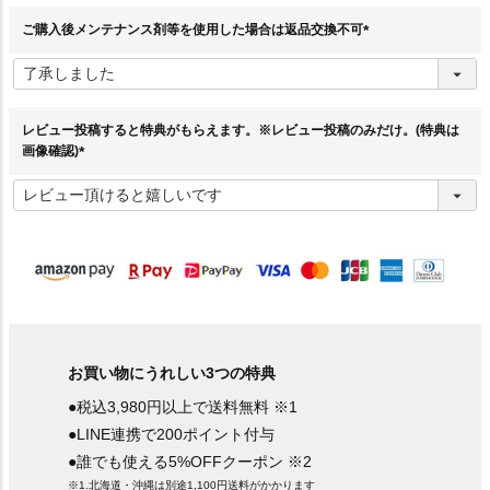
)
ご購入後メンテナンス剤等を使用した場合は返品交換不可
(
必
須
)
レビュー投稿すると特典がもらえます。※レビュー投稿のみだけ。(特典は
画像確認)
(
必
須
)
お買い物にうれしい3つの特典
●税込3,980円以上で送料無料 ※1
●LINE連携で200ポイント付与
●誰でも使える5%OFFクーポン ※2
※1.北海道・沖縄は別途1,100円送料がかかります