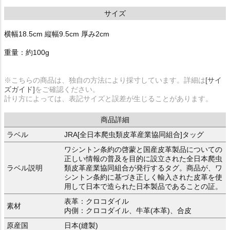
サイズ
横幅18.5cm 縦幅9.5cm 厚み2cm
重量：約100g
※こちらの商品は、独自の方法により採寸しています。詳細は
[サイ
ズガイド]
をご確認ください。
計り方によっては、表記サイズと誤差が生じることがあります。
商品詳細
ラベル
JRA[全日本爬虫類皮革産業協同組合]タッグ
ワシントン条約の啓蒙と国産皮革製品についての
正しい情報の普及を目的に設立された全日本爬虫
ラベル説明
類皮革産業協同組合が発行するタグ。商品が、ワ
シントン条約に基づき正しく輸入された皮革を使
用して日本で造られた日本製品であることの証。
表革：クロコダイル
素材
内側：クロコダイル、牛革(本革)、合皮
原産国
日本(縫製)