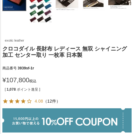
exotic leather
クロコダイル 長財布 レディース 無双 シャイニング
加工 センター取り 一枚革 日本製
商品番号
3939sf-1r
¥
107,800
税込
[
1,078
ポイント進呈 ]
4.08
（12件）