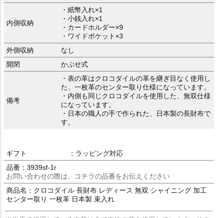
・紙幣入れ×1
・小銭入れ×1
内側収納
・カードホルダー×9
・ワイドポケット×3
外側収納
なし
開閉
かぶせ式
・表の革はクロコダイルの革を継ぎ目なく使用し
た、一枚革のセンター取り仕様になっています。
・内側も同じクロコダイルを使用した、無双仕様
備考
になっています。
・日本の職人の手で作られた、日本製の長財布で
す。
ギフト
：ラッピング対応
品番：3939sf-1r
お問い合わせの際は、コチラの品番をお伝えください
商品名：クロコダイル 長財布 レディース 無双 シャイニング 加工
センター取り 一枚革 日本製 束入れ