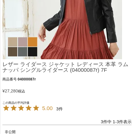
レザー ライダース ジャケット レディース 本革 ラム
ナッパ シングルライダース (04000087r) 7F
商品番号
04000087r
¥
27,280
税込
5.00
3
3
件中
1
-
3
件表示
非公開