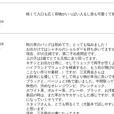
軽くて入口も広く荷物がいっぱい入るし形も可愛くて
/19
/28
蛇の革のバッグは初めてで、とっても悩みました！

お出かけではシャネルのショルダーを持ち歩いてますが
現在、37の主婦です。第二子出産間近です。

上の子は2歳でとても元気に走り回ってます。

キチンとお出かけ用に、そしてリュックで両手が空くよ
ハイブランドでリュックを検索すると、もう目が飛び
ことない作りや素材…）ですが、三京商会さんは

お財布にも優しくて、そして何より物が本当に良いです
ブラックと、ベージュと3色で迷いました。中間取って
秋色の、渋めなオレンジワンピ、グレンチェック、

ホワイト系、ボルドー系、グレーや、ブラック、お洋服
新品の時は、まだ革がカサカサっとした感じですが、
になっていくそうです。

スタッフさんも、とても明るくて（大阪弁で話しやす
と思います。

現在、三京商会の虜になってます。
