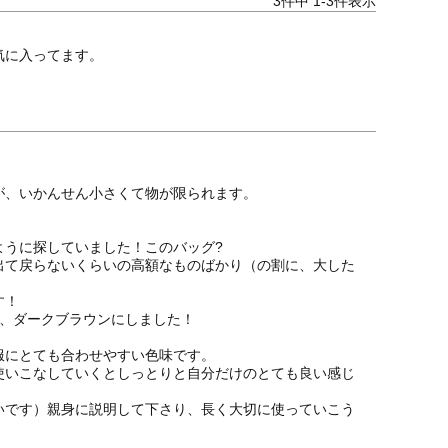
3
件中
1
-
3
件表示
気に入ってます。
、いかんせん小さくて物が限られます。

うに探していました！このバッグ?

出て戻らないくらいの高額なものばかり（の割に、大した
！

、ダークブラウンにしました！

にとても合わせやすい色味です。

使いこなしていくとしっとりと自分だけのとても良い感じ
いです）親身に説明して下さり、長く大切に使っていこう