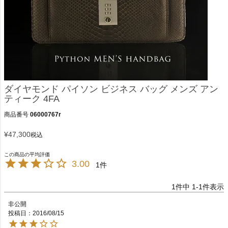
ダイヤモンド パイソン ビジネス バッグ メンズ アン
ティーク 4FA
商品番号
06000767r
¥
47,300
税込
3.00
1
1
件中
1
-
1
件表示
非公開
投稿日
2016/08/15