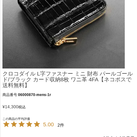
クロコダイル L字ファスナー ミニ 財布 パールゴール
ド/ブラック カード収納8枚 ワニ革 4FA【ネコポスで
送料無料】
商品番号
06000870-mens-1r
¥
14,300
税込
5.00
2