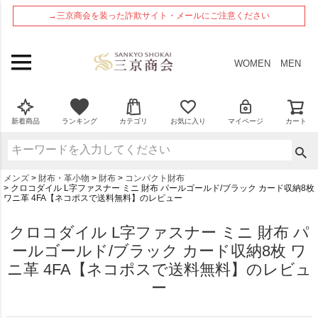
ペー
→三京商会を装った詐欺サイト・メールにご注意ください
ジト
ップ
へ
WOMEN
MEN
新着商品
ランキング
カテゴリ
お気に入り
マイページ
カート
メンズ
財布・革小物
財布
コンパクト財布
クロコダイル L字ファスナー ミニ 財布 パールゴールド/ブラック カード収納8枚
ワニ革 4FA【ネコポスで送料無料】のレビュー
クロコダイル L字ファスナー ミニ 財布 パ
ールゴールド/ブラック カード収納8枚 ワ
ニ革 4FA【ネコポスで送料無料】のレビュ
ー