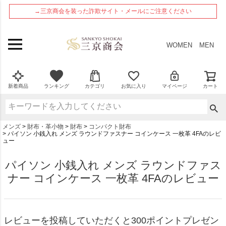
ペー
→三京商会を装った詐欺サイト・メールにご注意ください
ジト
ップ
へ
WOMEN
MEN
新着商品
ランキング
カテゴリ
お気に入り
マイページ
カート
メンズ
財布・革小物
財布
コンパクト財布
パイソン 小銭入れ メンズ ラウンドファスナー コインケース 一枚革 4FAのレビ
ュー
パイソン 小銭入れ メンズ ラウンドファス
ナー コインケース 一枚革 4FAのレビュー
レビューを投稿していただくと300ポイントプレゼン