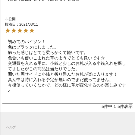
非公開
投稿日
2021/03/11
初めてのパイソン！

色はブラックにしました。

触った感じはとても柔らかくて軽いです。

色合いも使いこまれた革のようでとても良いです☆

交通費を入れる用に、小銭と少しのお札が入る小銭入れを探し
てましたがこの商品は当たりでした。

開いた両サイドに小銭と折り畳んだお札が楽に入ります！

真ん中は特に入れる予定が無いのでまだ使ってません。

今後使っていくなかで、どの様に革が変化するのか楽しみです
♪
5
件中
1
-
5
件表示
ヘルプ