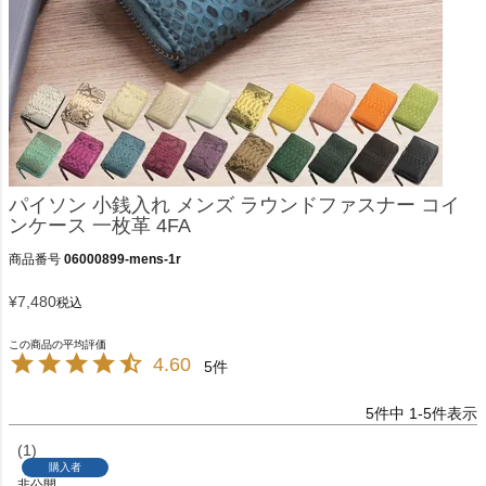
パイソン 小銭入れ メンズ ラウンドファスナー コイ
ンケース 一枚革 4FA
商品番号
06000899-mens-1r
¥
7,480
税込
4.60
5
5
件中
1
-
5
件表示
1
購入者
非公開